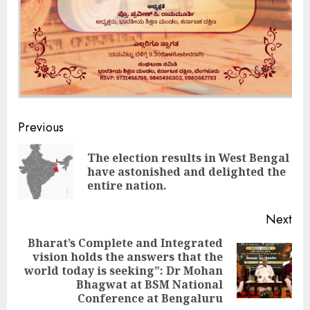
Continue
Previous
Reading
The election results in West Bengal
Pre
have astonished and delighted the
pos
entire nation.
Next
Bharat’s Complete and Integrated
vision holds the answers that the
Next
world today is seeking”: Dr Mohan
post:
Bhagwat at BSM National
Conference at Bengaluru