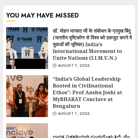
YOU MAY HAVE MISSED
डॉ. मोहन भागवत जी के संबोधन के प्रमुख बिंदु
(भारतीय दृष्टिकोण से विश्व को एकजुट करने में
युवाओं की भूमिका) India’s
International Movement to
Unite Nations (I.I.M.U.N.)
AUGUST 7, 2026
“India’s Global Leadership
Rooted in Civilisational
Ethos”: Prof Anshu Joshi at
MyBHARAT Conclave at
Bengaluru
AUGUST 1, 2026
ಭಾರತ ವಿಶ್ವಶಕ್ತಿಯಾಗಿ ರೂಪುಗೊಳ್ಳುತ್ತಿದೆ: ಪ್ರೊ.