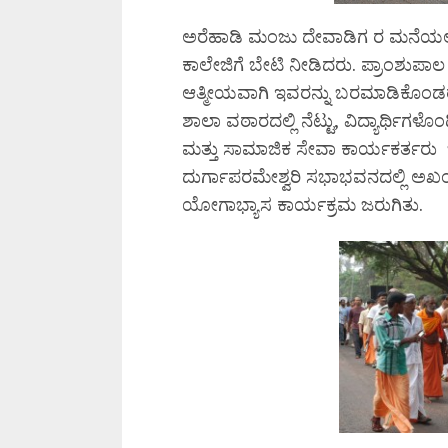
ಅರೆಹಾಡಿ ಮಂಜು ದೇವಾಡಿಗ ರ ಮನೆಯಲ್ಲಿ
ಕಾಲೇಜಿಗೆ ಬೇಟಿ ನೀಡಿದರು. ಪ್ರಾಂಶುಪ
ಆತ್ಮೀಯವಾಗಿ ಇವರನ್ನು ಬರಮಾಡಿಕೊಂಡರು.
ಶಾಲಾ ವಠಾರದಲ್ಲಿ ನೆಟ್ಟು, ವಿದ್ಯಾರ್ಥಿಗಳ
ಮತ್ತು ಸಾಮಾಜಿಕ ಸೇವಾ ಕಾರ್ಯಕರ್ತರು 
ದುರ್ಗಾಪರಮೇಶ್ವರಿ ಸಭಾಭವನದಲ್ಲಿ ಅಖಂ
ಯೋಗಾಭ್ಯಾಸ ಕಾರ್ಯಕ್ರಮ ಜರುಗಿತು.