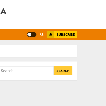
RA
SUBSCRIBE
earch
or: