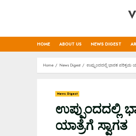
Skip
V
to
content
HOME
ABOUT US
NEWS DIGEST
AR
Home
News Digest
ಉಪ್ಪುಂದದಲ್ಲಿ ಭಾರತ ಪರಿಕ್ರಮ ಯಾತ
News Digest
ಉಪ್ಪುಂದದಲ್ಲಿ ಭ
ಯಾತ್ರೆಗೆ ಸ್ವಾಗತ