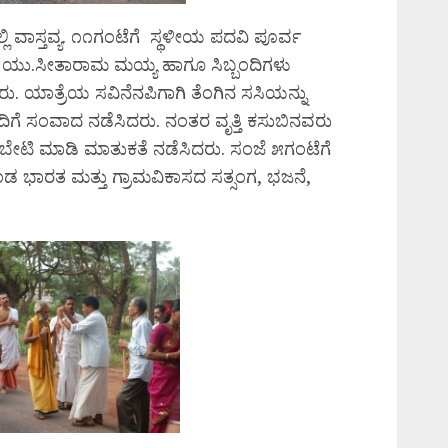
 ವಾಸ್ತವ್ಯ. ೧೧ಗಂಟೆಗೆ ಸ್ಥಳೀಯ ಪದವಿ ಪೂರ್ವ
ಾಲ ಯು.ಸೀತಾರಾಮ ಮಯ್ಯ ಹಾಗೂ ಸಿಬ್ಬಂದಿಗಳು
 ಯಾತ್ರೆಯ ಸವಿನೆನಪಿಗಾಗಿ ತೆಂಗಿನ ಸಸಿಯನ್ನು
ೊಂದಿಗೆ ಸಂವಾದ ನಡೆಸಿದರು. ನಂತರ ವೃತ್ತಿ ಕಸುಬಿನವರು
ಬೇಟಿ ಮಾಡಿ ಮಾತುಕತೆ ನಡೆಸಿದರು. ಸಂಜೆ ೫ಗಂಟೆಗೆ
ಡ ಭಾರತ ಮತ್ತು ಗ್ರಾಮವಿಕಾಸದ ಸತ್ಸಂಗ, ಭಜನೆ,