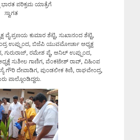
 ಭಾರತ ಪರಿಕ್ರಮ ಯಾತ್ರೆಗೆ
ಸ್ವಾಗತ
ಯಕ್ಷ ವೈ.ಪ್ರಣಯ ಕುಮಾರ ಶೆಟ್ಟಿ, ಸುಖಾನಂದ ಶೆಟ್ಟಿ,
ಂದ್ರ ಉಪ್ಪುಂದ, ಬಿಜೆಪಿ ಯುವಮೋರ್ಚಾ ಅಧ್ಯಕ್ಷ
ದ, ಗುರುರಾಜ್, ರಮೇಶ ಪೈ, ಅನಿಲ್ ಉಪ್ಪುಂದ,
್ಯಕ್ಷೆ ಸುಶೀಲ ಗಾಣಿಗ, ವೆಂಕಟೇಶ್ ರಾವ್, ವಿಹಿಂಪ
ಯೆ ಗೌರಿ ದೇವಾಡಿಗ, ಪುಂಡಲೀಕ ಕಿಣಿ, ರಾಘವೇಂದ್ರ,
 ಪಾಲ್ಗೊಂಡಿದ್ದರು.