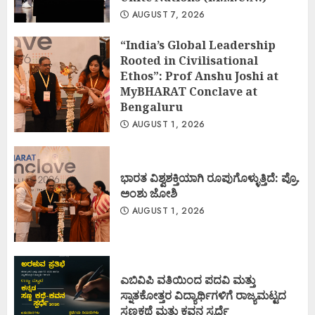
AUGUST 7, 2026
“India’s Global Leadership
Rooted in Civilisational
Ethos”: Prof Anshu Joshi at
MyBHARAT Conclave at
Bengaluru
AUGUST 1, 2026
ಭಾರತ ವಿಶ್ವಶಕ್ತಿಯಾಗಿ ರೂಪುಗೊಳ್ಳುತ್ತಿದೆ: ಪ್ರೊ.
ಅಂಶು ಜೋಶಿ
AUGUST 1, 2026
ಎಬಿವಿಪಿ ವತಿಯಿಂದ ಪದವಿ ಮತ್ತು
ಸ್ನಾತಕೋತ್ತರ ವಿದ್ಯಾರ್ಥಿಗಳಿಗೆ ರಾಜ್ಯಮಟ್ಟದ
ಸಣ್ಣಕಥೆ ಮತ್ತು ಕವನ ಸ್ಪರ್ಧೆ