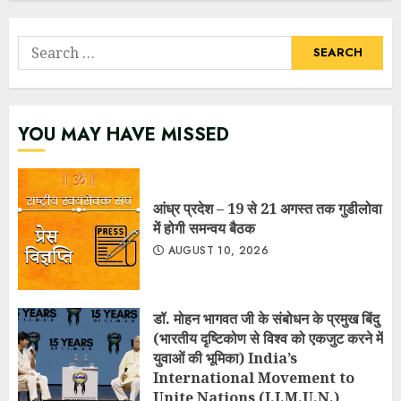
Search
for:
YOU MAY HAVE MISSED
आंध्र प्रदेश – 19 से 21 अगस्त तक गुडीलोवा
में होगी समन्वय बैठक
AUGUST 10, 2026
डॉ. मोहन भागवत जी के संबोधन के प्रमुख बिंदु
(भारतीय दृष्टिकोण से विश्व को एकजुट करने में
युवाओं की भूमिका) India’s
International Movement to
Unite Nations (I.I.M.U.N.)