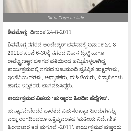
Datta-Treya-hosbale
ಶಿವಮೊಗ್ಗ
: ದಿನಾಂಕ 24-8-2011
ಶಿವಮೊಗ್ಗ ನಗರದ ಅಂಬೇಡ್ಕರ್ ಭವನದಲ್ಲಿ ದಿನಾಂಕ 24-8-
2011ರ ಸಂಜೆ 6-30ಕ್ಕೆ ನಗರದ ವಿಕಾಸ ಟ್ರಸ್ಟ್ ಹಾಗೂ
ರಾಷ್ಟ್ರೋತ್ಥಾನ ಬಳಗದ ವತಿಯಿಂದ ಹಮ್ಮಿಕೊಳ್ಳಲಾಗಿದ್ದ
ಕಾರ್ಯಕ್ರಮದಲ್ಲಿ ನಗರದ ಬಹುಮಂದಿ ಪ್ರತಿಷ್ಠಿತ ಡಾಕ್ಟರ್‌ಗಳು,
ಇಂಜಿನಿಯರ್‌ಗಳು, ಅಧ್ಯಾಪಕರು, ಮಹಿಳೆಯರು, ವಿದ್ಯಾರ್ಥಿಗಳು
ಹಾಗೂ ಇನ್ನಿತರರು ಭಾಗವಹಿಸಿದ್ದರು.
ಕಾರ್ಯಕ್ರಮದ ವಿಷಯ ‘ಹುನ್ನಾರದ ಹಿಂದಿನ ಹೆಜ್ಜೆಗಳು’.
ಹುನ್ನಾರವೇನೆಂದರೆ ಭಾರತದ ಬಹುಸಂಖ್ಯಾತ ಹಿಂದುಗಳನ್ನು
ಎಲ್ಲಾ ರಂಗದಿಂದಲೂ ಹತ್ತಿಕ್ಕುವಂತಹ ‘ಮತೀಯ ನಿರ್ದೇಶಿತ
ಹಿಂಸಾಚಾರ ತಡೆ ಮಸೂದೆ -2011’. ಕಾರ್ಯಕ್ರಮದ ವಕ್ತಾರರು