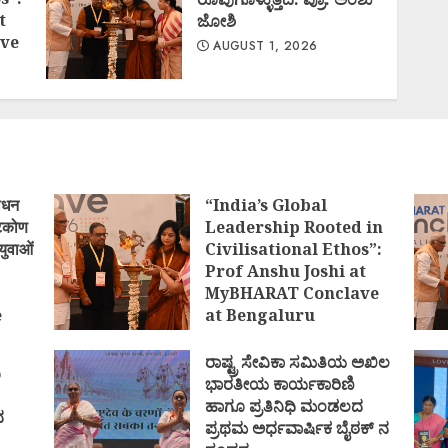
t
ಜೋಶಿ
ve
AUGUST 1, 2026
ोधन
“India’s Global
्टिकोण
Leadership Rooted in
युवाओं
Civilisational Ethos”:
Prof Anshu Joshi at
MyBHARAT Conclave
e
at Bengaluru
)
AUGUST 1, 2026
ರಾಷ್ಟ್ರ ಸೇವಿಕಾ ಸಮಿತಿಯ ಅಖಿಲ
ಿ
ಭಾರತೀಯ ಕಾರ್ಯಕಾರಿಣಿ
ಹಾಗೂ ಪ್ರತಿನಿಧಿ ಮಂಡಲದ
ದ
ಪ್ರಥಮ ಅರ್ಧವಾರ್ಷಿಕ ಬೈಠಕ್ ನ