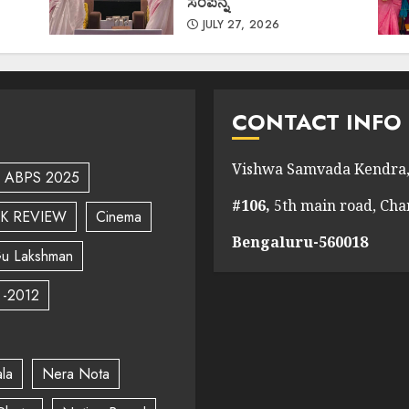
ಸಂಪನ್ನ
JULY 27, 2026
CONTACT INFO
Vishwa Samvada Kendra,
ABPS 2025
#106,
5th main road, Ch
K REVIEW
Cinema
Bengaluru-560018
u Lakshman
 -2012
la
Nera Nota