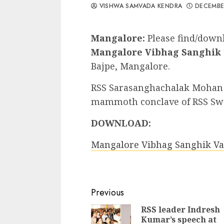
VISHWA SAMVADA KENDRA
DECEMBER
Mangalore:
Please find/downl
Mangalore Vibhag Sanghik
Bajpe, Mangalore.
RSS Sarasanghachalak Mohan B
mammoth conclave of RSS Sw
DOWNLOAD:
Mangalore Vibhag Sanghik Var
Continue
Previous
Reading
RSS leader Indresh
Kumar’s speech at