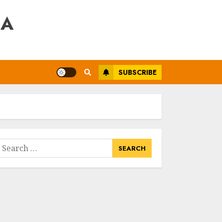
RA
SUBSCRIBE
earch
or: