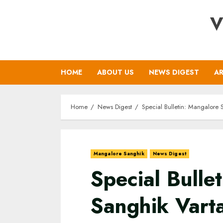
Skip
V
to
content
HOME
ABOUT US
NEWS DIGEST
AR
Home
News Digest
Special Bulletin: Mangalore S
Mangalore Sanghik
News Digest
Special Bulle
Sanghik Varta-