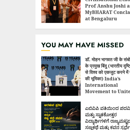
Prof Anshu Joshi a
MyBHARAT Concla
at Bengaluru
AUGUST 1, 2026
YOU MAY HAVE MISSED
डॉ. मोहन भागवत जी के संब
के प्रमुख बिंदु (भारतीय दृष
से विश्व को एकजुट करने में 
की भूमिका) India’s
International
Movement to Unit
Nations (I.I.M.U.N.
AUGUST 7, 2026
ಎಬಿವಿಪಿ ವತಿಯಿಂದ ಪದವ
ಮತ್ತು ಸ್ನಾತಕೋತ್ತರ
ವಿದ್ಯಾರ್ಥಿಗಳಿಗೆ ರಾಜ್ಯಮಟ್ಟ
ಸಣ್ಣಕಥೆ ಮತ್ತು ಕವನ ಸ್ಪರ್ಧೆ