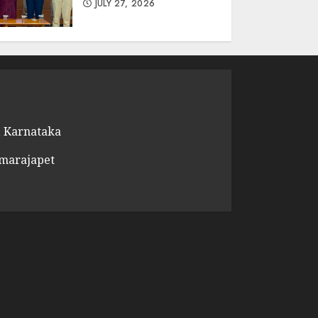
JULY 27, 2026
 Karnataka
amarajapet