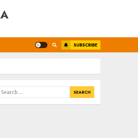
RA
SUBSCRIBE
earch
or: