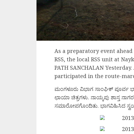
As a preparatory event ahead
RSS, the local RSS unit at N
PATH SANCHALAN Yesterday. A
participated in the route-mar
ಮಂಗಳೂರು ವಿಭಾಗ ಸಾಂಘಿಕ್ ಪೂರ್ವ ಭ
ಛಾಯಾ ಚಿತ್ರಗಳು. ನಾಯ್ಕಪು ಶಾಸ್ತ ನಾಗ
ಸಮಾರೋಪಗೊ೦ದಿತು. ಭಾಗವಿಹಿಸಿದ ಸ್