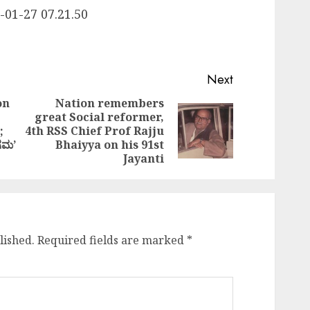
Next
on
Nation remembers
great Social reformer,
Previous
Next
;
4th RSS Chief Prof Rajju
post:
post:
ಂಗಮ’
Bhaiyya on his 91st
Jayanti
lished.
Required fields are marked
*