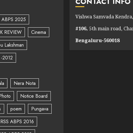
CONTACT INFO
Vishwa Samvada Kendra,
ABPS 2025
#106,
5th main road, Ch
K REVIEW
Cinema
Bengaluru-560018
u Lakshman
 -2012
la
Nera Nota
Photo
Notice Board
s
poem
Pungava
RSS ABPS 2016