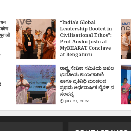
ोधन
“India’s Global
्टिकोण
Leadership Rooted in
युवाओं
Civilisational Ethos”:
Prof Anshu Joshi at
MyBHARAT Conclave
e
at Bengaluru
)
AUGUST 1, 2026
ರಾಷ್ಟ್ರ ಸೇವಿಕಾ ಸಮಿತಿಯ ಅಖಿಲ
ಿ
ಭಾರತೀಯ ಕಾರ್ಯಕಾರಿಣಿ
ಹಾಗೂ ಪ್ರತಿನಿಧಿ ಮಂಡಲದ
ದ
ಪ್ರಥಮ ಅರ್ಧವಾರ್ಷಿಕ ಬೈಠಕ್ ನ
ಸಂಪನ್ನ
JULY 27, 2026