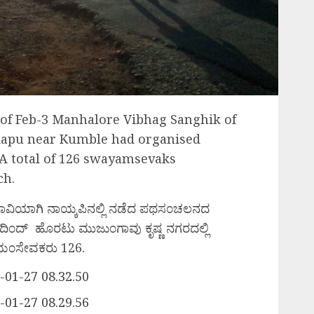
 of Feb-3 Manhalore Vibhag Sanghik of
aykapu near Kumble had organised
 total of 126 swayamsevaks
ch.
ಾವಿಯಾಗಿ ನಾಯ್ಕಪಿನಲ್ಲಿ ನಡೆದ ಪಥಸ೦ಚಲನದ
ರದಿ೦ದ್ ಹೊರಟು ಮುಜು೦ಗಾವು ಕೃಷ್ಣ ನಗರದಲ್ಲಿ
ವಯ೦ಸೇವಕರು 126.