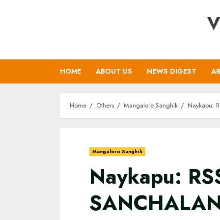
Skip
V
to
content
HOME
ABOUT US
NEWS DIGEST
AR
Home
Others
Mangalore Sanghik
Naykapu: 
Mangalore Sanghik
Naykapu: RS
SANCHALA