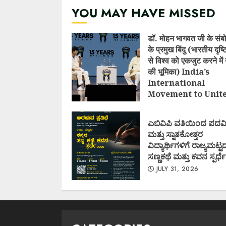
YOU MAY HAVE MISSED
डॉ. मोहन भागवत जी के संब
के प्रमुख बिंदु (भारतीय दृष
से विश्व को एकजुट करने में 
की भूमिका) India’s
International
Movement to Unit
Nations (I.I.M.U.N.
AUGUST 7, 2026
ಎಬಿವಿಪಿ ವತಿಯಿಂದ ಪದವ
ಮತ್ತು ಸ್ನಾತಕೋತ್ತರ
ವಿದ್ಯಾರ್ಥಿಗಳಿಗೆ ರಾಜ್ಯಮಟ್ಟ
ಸಣ್ಣಕಥೆ ಮತ್ತು ಕವನ ಸ್ಪರ್ಧೆ
JULY 31, 2026