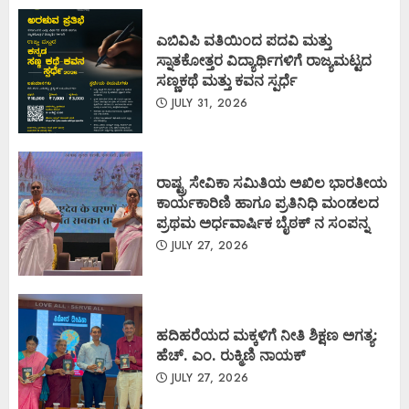
ಎಬಿವಿಪಿ ವತಿಯಿಂದ ಪದವಿ ಮತ್ತು
ಸ್ನಾತಕೋತ್ತರ ವಿದ್ಯಾರ್ಥಿಗಳಿಗೆ ರಾಜ್ಯಮಟ್ಟದ
ಸಣ್ಣಕಥೆ ಮತ್ತು ಕವನ ಸ್ಪರ್ಧೆ
JULY 31, 2026
ರಾಷ್ಟ್ರ ಸೇವಿಕಾ ಸಮಿತಿಯ ಅಖಿಲ ಭಾರತೀಯ
ಕಾರ್ಯಕಾರಿಣಿ ಹಾಗೂ ಪ್ರತಿನಿಧಿ ಮಂಡಲದ
ಪ್ರಥಮ ಅರ್ಧವಾರ್ಷಿಕ ಬೈಠಕ್ ನ ಸಂಪನ್ನ
JULY 27, 2026
ಹದಿಹರೆಯದ ಮಕ್ಕಳಿಗೆ ನೀತಿ ಶಿಕ್ಷಣ ಅಗತ್ಯ:
ಹೆಚ್. ಎಂ. ರುಕ್ಮಿಣಿ ನಾಯಕ್
JULY 27, 2026