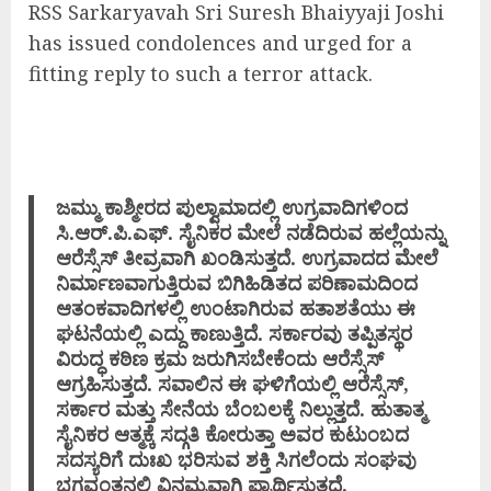
RSS Sarkaryavah Sri Suresh Bhaiyyaji Joshi
has issued condolences and urged for a
fitting reply to such a terror attack.
ಜಮ್ಮು ಕಾಶ್ಮೀರದ ಪುಲ್ವಾಮಾದಲ್ಲಿ ಉಗ್ರವಾದಿಗಳಿಂದ
ಸಿ.ಆರ್.ಪಿ.ಎಫ್. ಸೈನಿಕರ ಮೇಲೆ‌ ನಡೆದಿರುವ ಹಲ್ಲೆಯನ್ನು
ಆರೆಸ್ಸೆಸ್ ತೀವ್ರವಾಗಿ ಖಂಡಿಸುತ್ತದೆ. ಉಗ್ರವಾದದ ಮೇಲೆ
ನಿರ್ಮಾಣವಾಗುತ್ತಿರುವ ಬಿಗಿಹಿಡಿತದ ಪರಿಣಾಮದಿಂದ
ಆತಂಕವಾದಿಗಳಲ್ಲಿ ಉಂಟಾಗಿರುವ ಹತಾಶತೆಯು ಈ
ಘಟನೆಯಲ್ಲಿ ಎದ್ದು ಕಾಣುತ್ತಿದೆ. ಸರ್ಕಾರವು ತಪ್ಪಿತಸ್ಥರ
ವಿರುದ್ಧ ‌ಕಠಿಣ ಕ್ರಮ ಜರುಗಿಸಬೇಕೆಂದು ಆರೆಸ್ಸೆಸ್
ಆಗ್ರಹಿಸುತ್ತದೆ. ಸವಾಲಿನ ಈ ಘಳಿಗೆಯಲ್ಲಿ ಆರೆಸ್ಸೆಸ್,
ಸರ್ಕಾರ‌ ಮತ್ತು ಸೇನೆಯ ಬೆಂಬಲಕ್ಕೆ ನಿಲ್ಲುತ್ತದೆ. ಹುತಾತ್ಮ
ಸೈನಿಕರ ಆತ್ಮಕ್ಕೆ ಸದ್ಗತಿ ಕೋರುತ್ತಾ ಅವರ ಕುಟುಂಬದ
‌ಸದಸ್ಯರಿಗೆ ದುಃಖ ಭರಿಸುವ ಶಕ್ತಿ ‌ಸಿಗಲೆಂದು‌ ಸಂಘವು
ಭಗವಂತನಲ್ಲಿ ವಿನಮ್ರವಾಗಿ ಪ್ರಾರ್ಥಿಸುತ್ತದೆ.