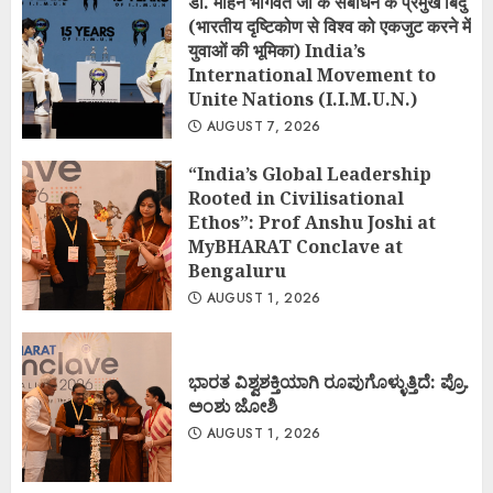
डॉ. मोहन भागवत जी के संबोधन के प्रमुख बिंदु
(भारतीय दृष्टिकोण से विश्व को एकजुट करने में
युवाओं की भूमिका) India’s
International Movement to
Unite Nations (I.I.M.U.N.)
AUGUST 7, 2026
“India’s Global Leadership
Rooted in Civilisational
Ethos”: Prof Anshu Joshi at
MyBHARAT Conclave at
Bengaluru
AUGUST 1, 2026
ಭಾರತ ವಿಶ್ವಶಕ್ತಿಯಾಗಿ ರೂಪುಗೊಳ್ಳುತ್ತಿದೆ: ಪ್ರೊ.
ಅಂಶು ಜೋಶಿ
AUGUST 1, 2026