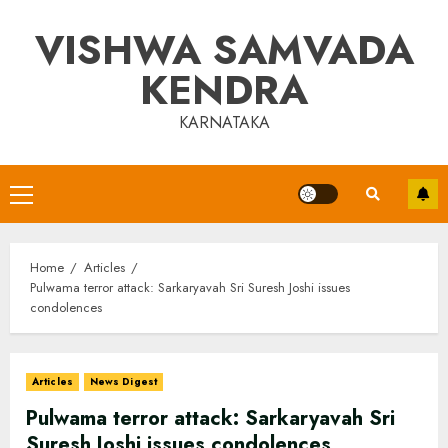
Skip
VISHWA SAMVADA
to
content
KENDRA
KARNATAKA
Primary
Menu
Home
Articles
Pulwama terror attack: Sarkaryavah Sri Suresh Joshi issues
condolences
Articles
News Digest
Pulwama terror attack: Sarkaryavah Sri
Suresh Joshi issues condolences