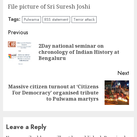
File picture of Sri Suresh Joshi
Tags:
Pulwama
RSS statement
Terror attack
Continue
Previous
Reading
2Day national seminar on
Pre
chronology of Indian History at
pos
Bengaluru
Next
Massive citizen turnout at ‘Citizens
Next
For Democracy’ organised tribute
post:
to Pulwama martyrs
Leave a Reply