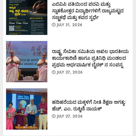
ಎಬಿವಿಪಿ ವತಿಯಿಂದ ಪದವಿ ಮತ್ತು
ಸ್ನಾತಕೋತ್ತರ ವಿದ್ಯಾರ್ಥಿಗಳಿಗೆ ರಾಜ್ಯಮಟ್ಟದ
ಸಣ್ಣಕಥೆ ಮತ್ತು ಕವನ ಸ್ಪರ್ಧೆ
JULY 31, 2026
ರಾಷ್ಟ್ರ ಸೇವಿಕಾ ಸಮಿತಿಯ ಅಖಿಲ ಭಾರತೀಯ
ಕಾರ್ಯಕಾರಿಣಿ ಹಾಗೂ ಪ್ರತಿನಿಧಿ ಮಂಡಲದ
ಪ್ರಥಮ ಅರ್ಧವಾರ್ಷಿಕ ಬೈಠಕ್ ನ ಸಂಪನ್ನ
JULY 27, 2026
ಹದಿಹರೆಯದ ಮಕ್ಕಳಿಗೆ ನೀತಿ ಶಿಕ್ಷಣ ಅಗತ್ಯ:
ಹೆಚ್. ಎಂ. ರುಕ್ಮಿಣಿ ನಾಯಕ್
JULY 27, 2026