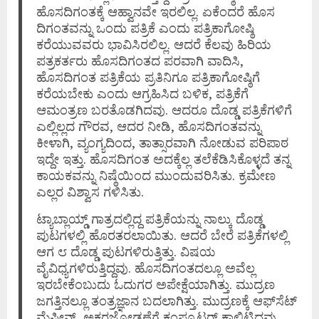
ಹೊಸದಿಗಂತಕ್ಕೆ ಆಹ್ವಾನವೇ ಇರಲಿಲ್ಲ. ಏಕೆಂದರೆ ಹೊಸ
ದಿಗಂತವನ್ನು ಒಂದು ಪತ್ರಿಕೆ ಎಂದು ಪತ್ರಿಕಾಗೋಷ್ಠಿ
ಕರೆಯುವವರು ಭಾವಿಸಿರಲಿಲ್ಲ. ಆದರೆ ಕೆಲವು ಹಿರಿಯ
ಪತ್ರಕರ್ತರು ಹೊಸದಿಗಂತದ ಪರವಾಗಿ ವಾದಿಸಿ,
ಹೊಸದಿಗಂತ ಪತ್ರಿಕೆಯ ಪ್ರತಿನಿಗೂ ಪತ್ರಿಕಾಗೋಷ್ಠಿಗೆ
ಕರೆಯಬೇಕು ಎಂದು ಆಗ್ರಹಿಸಿದ ಬಳಿಕ, ಪತ್ರಿಕೆಗೆ
ಆಮಂತ್ರಣ ಬರತೊಡಗಿದವು. ಆದರೂ ದೊಡ್ಡ ಪತ್ರಿಕೆಗಳಿಗೆ
ಎಲ್ಲಿಲ್ಲದ ಗೌರವ, ಆದರ ನೀಡಿ, ಹೊಸದಿಗಂತವನ್ನು
ಕೀಳಾಗಿ, ವ್ಯಂಗ್ಯದಿಂದ, ತಾತ್ಸಾರವಾಗಿ ನೋಡುವ ಪರಿಪಾಠ
ಇದ್ದೇ ಇತ್ತು. ಹೊಸದಿಗಂತ ಅದಕ್ಕೆಲ್ಲ ತಲೆಕೆಡಿಸಿಕೊಳ್ಳದೆ ತನ್ನ
ಕಾಯಕವನ್ನು ನಿಷ್ಠೆಯಿಂದ ಮುಂದುವರಿಸಿತು. ಕ್ರಮೇಣ
ಎಲ್ಲರ ವಿಶ್ವಾಸ ಗಳಿಸಿತು.
ಟ್ಯಾಬ್ಲಾಯ್ಡ್ ಗಾತ್ರದಲ್ಲಿದ್ದ ಪತ್ರಿಕೆಯನ್ನು ನಾಲ್ಕು ದೊಡ್ಡ
ಪುಟಗಳಲ್ಲಿ ಹೊರತರಲಾಯಿತು. ಆದರೆ ಬೇರೆ ಪತ್ರಿಕೆಗಳಲ್ಲಿ
ಆಗ ೮ ದೊಡ್ಡ ಪುಟಗಳಿರುತ್ತಿತ್ತು. ವಿಷಯ
ವೈವಿಧ್ಯಗಳಿರುತ್ತಿದ್ದವು. ಹೊಸದಿಗಂತದಲ್ಲೂ ಅವೆಲ್ಲ
ಇರಬೇಕೆಂಬುದು ಓದುಗರ ಅಪೇಕ್ಷೆಯಾಗಿತ್ತು. ಮುದ್ರಣ
ಜಗತ್ತಿನಲ್ಲೂ ತಂತ್ರಜ್ಞಾನ ಬದಲಾಗಿತ್ತು. ಮುದ್ರಣಕ್ಕೆ ಆಫ್‌ಸೆಟ್
ಮೆಷೀನ್, ಅಕ್ಷರಜೋಡಣೆಗೆ ಕಂಪ್ಯೂಟರ್ ಕಾಲಿಟ್ಟಿದ್ದವು.