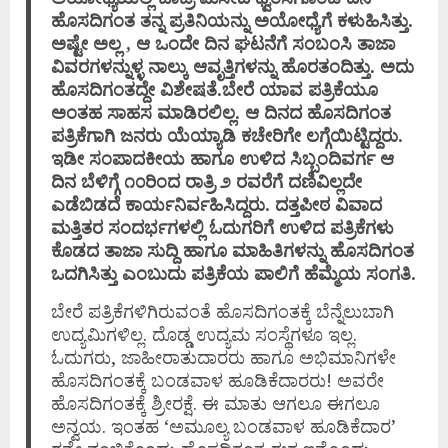
ಹೊಸದಿಗಂತ ತನ್ನ ಪ್ರತಿನಿಯನ್ನು ಅಯೋಧ್ಯೆಗೆ ಕಳುಹಿಸಿತ್ತು.
ಅಷ್ಟೇ ಅಲ್ಲ , ಆ ಒಂದೇ ದಿನ ಘಟನೆಗೆ ಸಂಬಂಸಿ ತಾಜಾ
ವಿವರಗಳನ್ನುಳ್ಳ ನಾಲ್ಕು ಆವೃತ್ತಿಗಳನ್ನು ಹೊರತಂದಿತ್ತು. ಅದು
ಹೊಸದಿಗಂತದ್ದೇ ವಿಶೇಷತೆ.ಬೇರೆ ಯಾವ ಪತ್ರಿಕೆಯೂ
ಅಂತಹ ಸಾಹಸ ಮಾಡಿರಲಿಲ್ಲ. ಆ ದಿನದ ಹೊಸದಿಗಂತ
ಪತ್ರಿಕೆಗಾಗಿ ಜನರು ಯೆಯ್ಯಾಡಿ ಕಚೇರಿಗೇ ಲಗ್ಗೆಯಿಟ್ಟಿದ್ದರು.
ಇಡೀ ಸಂಪಾದಕೀಯ ಹಾಗೂ ಉಳಿದ ಸಿಬ್ಬಂದಿವರ್ಗ ಆ
ದಿನ ಬೆಳಿಗ್ಗೆ ೧೦ರಿಂದ ರಾತ್ರಿ ೨ ರವರೆಗೆ ದಣಿವಿಲ್ಲದೇ
ಎಡೆಬಿಡದೆ ಕಾರ್ಯನಿರ್ವಹಿಸಿದ್ದರು. ದತ್ತಪೀಠ ವಿವಾದ
ಮತ್ತಿತರ ಸಂದರ್ಭಗಳಲ್ಲಿ ಓದುಗರಿಗೆ ಉಳಿದ ಪತ್ರಿಕೆಗಳು
ಕೊಡದ ತಾಜಾ ಸುದ್ದಿ ಹಾಗೂ ಮಾಹಿತಿಗಳನ್ನು ಹೊಸದಿಗಂತ
ಒದಗಿಸಿತ್ತು ಎಂಬುದು ಪತ್ರಿಕೆಯ ಪಾಲಿಗೆ ಹೆಮ್ಮೆಯ ಸಂಗತಿ.
ಬೇರೆ ಪತ್ರಿಕೆಗಳಿಗಿರುವಂತೆ ಹೊಸದಿಗಂತಕ್ಕೆ ಬೆನ್ನೆಲುಬಾಗಿ
ಉದ್ಯಮಿಗಳಿಲ್ಲ. ದೊಡ್ಡ ಉದ್ಯಮ ಸಂಸ್ಥೆಗಳೂ ಇಲ್ಲ.
ಓದುಗರು, ಜಾಹೀರಾತುದಾರರು ಹಾಗೂ ಅಭಿಮಾನಿಗಳೇ
ಹೊಸದಿಗಂತಕ್ಕೆ ಬಂಡವಾಳ ಹೂಡಿಕೆದಾರರು! ಅವರೇ
ಹೊಸದಿಗಂತಕ್ಕೆ ಶ್ರೀರಕ್ಷೆ. ಈ ಮಾತು ಆಗಲೂ ಈಗಲೂ
ಅನ್ವಯ. ಇಂತಹ ‘ಅಮೂಲ್ಯ ಬಂಡವಾಳ ಹೂಡಿಕೆದಾರ’