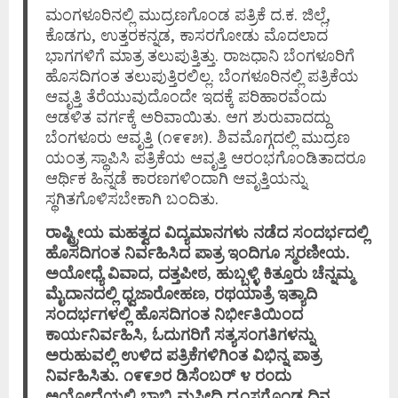
ಮಂಗಳೂರಿನಲ್ಲಿ ಮುದ್ರಣಗೊಂಡ ಪತ್ರಿಕೆ ದ.ಕ. ಜಿಲ್ಲೆ,
ಕೊಡಗು, ಉತ್ತರಕನ್ನಡ, ಕಾಸರಗೋಡು ಮೊದಲಾದ
ಭಾಗಗಳಿಗೆ ಮಾತ್ರ ತಲುಪುತ್ತಿತ್ತು. ರಾಜಧಾನಿ ಬೆಂಗಳೂರಿಗೆ
ಹೊಸದಿಗಂತ ತಲುಪುತ್ತಿರಲಿಲ್ಲ. ಬೆಂಗಳೂರಿನಲ್ಲಿ ಪತ್ರಿಕೆಯ
ಆವೃತ್ತಿ ತೆರೆಯುವುದೊಂದೇ ಇದಕ್ಕೆ ಪರಿಹಾರವೆಂದು
ಆಡಳಿತ ವರ್ಗಕ್ಕೆ ಅರಿವಾಯಿತು. ಆಗ ಶುರುವಾದದ್ದು
ಬೆಂಗಳೂರು ಆವೃತ್ತಿ (೧೯೯೫). ಶಿವಮೊಗ್ಗದಲ್ಲಿ ಮುದ್ರಣ
ಯಂತ್ರ ಸ್ಥಾಪಿಸಿ ಪತ್ರಿಕೆಯ ಆವೃತ್ತಿ ಆರಂಭಗೊಂಡಿತಾದರೂ
ಆರ್ಥಿಕ ಹಿನ್ನಡೆ ಕಾರಣಗಳಿಂದಾಗಿ ಆವೃತ್ತಿಯನ್ನು
ಸ್ಥಗಿತಗೊಳಿಸಬೇಕಾಗಿ ಬಂದಿತು.
ರಾಷ್ಟ್ರೀಯ ಮಹತ್ವದ ವಿದ್ಯಮಾನಗಳು ನಡೆದ ಸಂದರ್ಭದಲ್ಲಿ
ಹೊಸದಿಗಂತ ನಿರ್ವಹಿಸಿದ ಪಾತ್ರ ಇಂದಿಗೂ ಸ್ಮರಣೀಯ.
ಅಯೋಧ್ಯೆ ವಿವಾದ, ದತ್ತಪೀಠ, ಹುಬ್ಬಳ್ಳಿ ಕಿತ್ತೂರು ಚೆನ್ನಮ್ಮ
ಮೈದಾನದಲ್ಲಿ ಧ್ವಜಾರೋಹಣ, ರಥಯಾತ್ರೆ ಇತ್ಯಾದಿ
ಸಂದರ್ಭಗಳಲ್ಲಿ ಹೊಸದಿಗಂತ ನಿರ್ಭೀತಿಯಿಂದ
ಕಾರ್ಯನಿರ್ವಹಿಸಿ, ಓದುಗರಿಗೆ ಸತ್ಯಸಂಗತಿಗಳನ್ನು
ಅರುಹುವಲ್ಲಿ ಉಳಿದ ಪತ್ರಿಕೆಗಳಿಗಿಂತ ವಿಭಿನ್ನ ಪಾತ್ರ
ನಿರ್ವಹಿಸಿತು. ೧೯೯೨ರ ಡಿಸೆಂಬರ್ ೪ ರಂದು
ಅಯೋಧ್ಯೆಯಲ್ಲಿ ಬಾಬ್ರಿ ಮಸೀದಿ ಧ್ವಂಸಗೊಂಡ ದಿನ