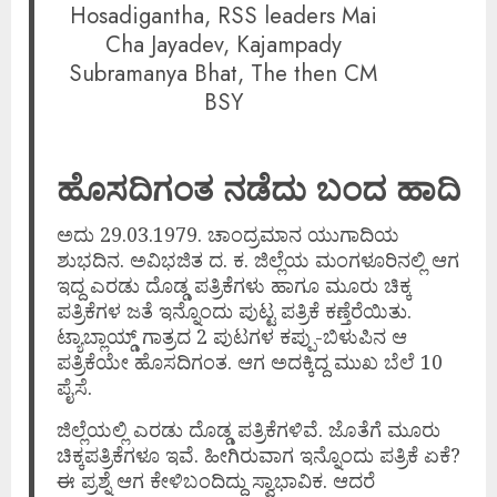
Hosadigantha, RSS leaders Mai
Cha Jayadev, Kajampady
Subramanya Bhat, The then CM
BSY
ಹೊಸದಿಗಂತ ನಡೆದು ಬಂದ ಹಾದಿ
ಅದು 29.03.1979. ಚಾಂದ್ರಮಾನ ಯುಗಾದಿಯ
ಶುಭದಿನ. ಅವಿಭಜಿತ ದ. ಕ. ಜಿಲ್ಲೆಯ ಮಂಗಳೂರಿನಲ್ಲಿ ಆಗ
ಇದ್ದ ಎರಡು ದೊಡ್ಡ ಪತ್ರಿಕೆಗಳು ಹಾಗೂ ಮೂರು ಚಿಕ್ಕ
ಪತ್ರಿಕೆಗಳ ಜತೆ ಇನ್ನೊಂದು ಪುಟ್ಟ ಪತ್ರಿಕೆ ಕಣ್ತೆರೆಯಿತು.
ಟ್ಯಾಬ್ಲಾಯ್ಡ್ ಗಾತ್ರದ 2 ಪುಟಗಳ ಕಪ್ಪು-ಬಿಳುಪಿನ ಆ
ಪತ್ರಿಕೆಯೇ ಹೊಸದಿಗಂತ. ಆಗ ಅದಕ್ಕಿದ್ದ ಮುಖ ಬೆಲೆ 10
ಪೈಸೆ.
ಜಿಲ್ಲೆಯಲ್ಲಿ ಎರಡು ದೊಡ್ಡ ಪತ್ರಿಕೆಗಳಿವೆ. ಜೊತೆಗೆ ಮೂರು
ಚಿಕ್ಕಪತ್ರಿಕೆಗಳೂ ಇವೆ. ಹೀಗಿರುವಾಗ ಇನ್ನೊಂದು ಪತ್ರಿಕೆ ಏಕೆ?
ಈ ಪ್ರಶ್ನೆ ಆಗ ಕೇಳಿಬಂದಿದ್ದು ಸ್ವಾಭಾವಿಕ. ಆದರೆ