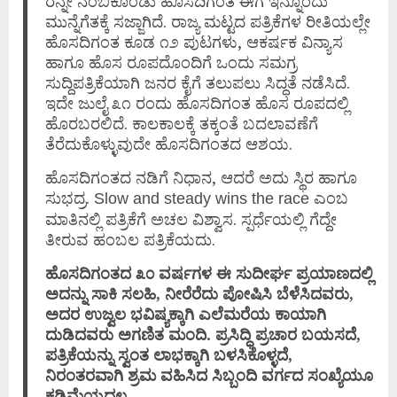
ರನ್ನೇ ನಂಬಿಕೊಂಡು ಹೊಸದಿಗಂತ ಈಗ ಇನ್ನೊಂದು
ಮುನ್ನೆಗೆತಕ್ಕೆ ಸಜ್ಜಾಗಿದೆ. ರಾಜ್ಯ ಮಟ್ಟದ ಪತ್ರಿಕೆಗಳ ರೀತಿಯಲ್ಲೇ
ಹೊಸದಿಗಂತ ಕೂಡ ೧೨ ಪುಟಗಳು, ಆಕರ್ಷಕ ವಿನ್ಯಾಸ
ಹಾಗೂ ಹೊಸ ರೂಪದೊಂದಿಗೆ ಒಂದು ಸಮಗ್ರ
ಸುದ್ದಿಪತ್ರಿಕೆಯಾಗಿ ಜನರ ಕೈಗೆ ತಲುಪಲು ಸಿದ್ಧತೆ ನಡೆಸಿದೆ.
ಇದೇ ಜುಲೈ ೩೧ ರಂದು ಹೊಸದಿಗಂತ ಹೊಸ ರೂಪದಲ್ಲಿ
ಹೊರಬರಲಿದೆ. ಕಾಲಕಾಲಕ್ಕೆ ತಕ್ಕಂತೆ ಬದಲಾವಣೆಗೆ
ತೆರೆದುಕೊಳ್ಳುವುದೇ ಹೊಸದಿಗಂತದ ಆಶಯ.
ಹೊಸದಿಗಂತದ ನಡಿಗೆ ನಿಧಾನ, ಆದರೆ ಅದು ಸ್ಥಿರ ಹಾಗೂ
ಸುಭದ್ರ.
ಎಂಬ
Slow and steady wins the race
ಮಾತಿನಲ್ಲಿ ಪತ್ರಿಕೆಗೆ ಅಚಲ ವಿಶ್ವಾಸ. ಸ್ಪರ್ಧೆಯಲ್ಲಿ ಗೆದ್ದೇ
ತೀರುವ ಹಂಬಲ ಪತ್ರಿಕೆಯದು.
ಹೊಸದಿಗಂತದ ೩೦ ವರ್ಷಗಳ ಈ ಸುದೀರ್ಘ ಪ್ರಯಾಣದಲ್ಲಿ
ಅದನ್ನು ಸಾಕಿ ಸಲಹಿ, ನೀರೆರೆದು ಪೋಷಿಸಿ ಬೆಳೆಸಿದವರು,
ಅದರ ಉಜ್ವಲ ಭವಿಷ್ಯಕ್ಕಾಗಿ ಎಲೆಮರೆಯ ಕಾಯಾಗಿ
ದುಡಿದವರು ಅಗಣಿತ ಮಂದಿ. ಪ್ರಸಿದ್ಧಿ ಪ್ರಚಾರ ಬಯಸದೆ,
ಪತ್ರಿಕೆಯನ್ನು ಸ್ವಂತ ಲಾಭಕ್ಕಾಗಿ ಬಳಸಿಕೊಳ್ಳದೆ,
ನಿರಂತರವಾಗಿ ಶ್ರಮ ವಹಿಸಿದ ಸಿಬ್ಬಂದಿ ವರ್ಗದ ಸಂಖ್ಯೆಯೂ
ಕಡಿಮೆಯದಲ್ಲ.