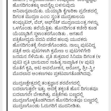
ಹೊಸದಿಗಂತಕ್ಕೂ ಅವನ್ನೆಲ್ಲ ಬಳಸುವುದು
ಅನಿವಾರ‍್ಯವಾಯಿತು. ಯೆಯ್ಯಾಡಿ ಕೈಗಾರಿಕಾ ಪ್ರದೇಶದಲ್ಲಿ
ದಿಗಂತ ಮುದ್ರಣ ಎಂಬ ಸ್ವಂತ ಮುದ್ರಣಾಲಯ
ಕಂಪ್ಯೂಟರ್, ವೆಬ್, ಆಫ್‌ಸೆಟ್ ಮುದ್ರಣಯಂತ್ರ ಗಳನ್ನು
ಒಳಗೊಂಡು ತಲೆಯೆತ್ತಿತು. ಹೊಸದಿಗಂತ ಕಚೇರಿ ಕೂಡ
ಯೆಯ್ಯಾಡಿಗೆ ಸ್ಥಳಾಂತರಗೊಂಡಿತು . ಆಗತಾನೆ
ಪತ್ರಿಕೋದ್ಯಮ ಪದವಿ ಪಡೆದ ಹಲವು ಯುವಕರು
ಹೊಸದಿಗಂತಕ್ಕೆ ಸೇರ್ಪಡೆಗೊಂಡರು. ನಾಲ್ಕು ಪುಟವಿದ್ದ
ಪತ್ರಿಕೆ ಆರು ಪುಟಗಳಾಗಿ ಕ್ರಮೇಣ ೮ ಪುಟಗಳಿಗೇರಿ
ಜನಮನ ಸೆಳೆಯಿತು. ಪ್ರತಿ ಶುಕ್ರವಾರ ಸಿನಿಮಾ ದಿಗಂತ (೪
ಪುಟ) ಪ್ರತಿ ಭಾನುವಾರ ಸಾಹಿತ್ಯ ಸಾಪ್ತಾಹಿಕ (೪ ಪುಟ)
ಜೊತೆಗೆ ಕೃಷಿ, ಆಟ ಅವಲೋಕನ, ಆರೋಗ್ಯ, ಶ್ರೀ-ಸ್ತ್ರೀ
ಮೊದಲಾದ ಅಂಕಣಗಳೂ ಪ್ರಕಟವಾಗತೊಡಗಿದವು.
ಮುದ್ರಣಕ್ಷೇತ್ರದಲ್ಲಿ ತಂತ್ರಜ್ಞಾನ ಶರವೇಗದಲ್ಲಿ
ಬದಲಾಗುತ್ತಲೇ ಇತ್ತು. ಅದಕ್ಕೆ ತಕ್ಕಂತೆ ಹೊಸ ದಿಗಂತವೂ
ಬದಲಾಗಲೇ ಬೇಕಾಗಿತ್ತು. ಪತ್ರಿಕೆಗಳು ಬಣ್ಣದಲ್ಲಿ
ಮುದ್ರಣಗೊಳ್ಳತೊಡಗಿದಾಗ ಹೊಸದಿಗಂತವೂ ಬಣ್ಣದಲ್ಲಿ
ಮುದ್ರಣಗೊಂಡು ಓದುಗರಿಗೆ ಮುದನೀಡಿತು.