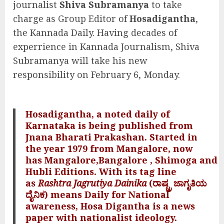
journalist
Shiva Subramanya
to take
charge as Group Editor of
Hosadigantha
,
the Kannada Daily. Having decades of
experrience in Kannada Journalism, Shiva
Subramanya will take his new
responsibility on February 6, Monday.
Hosadigantha, a noted daily of
Karnataka is being published from
Jnana Bharati Prakashan. Started in
the year 1979 from Mangalore, now
has Mangalore,Bangalore , Shimoga and
Hubli Editions. With its tag line
as
Rashtra Jagrutiya Dainika
(ರಾಷ್ಚ್ರ ಜಾಗೃತಿಯ
ದೈನಿಕ) means Daily for National
awareness, Hosa Digantha is a news
paper with nationalist ideology.