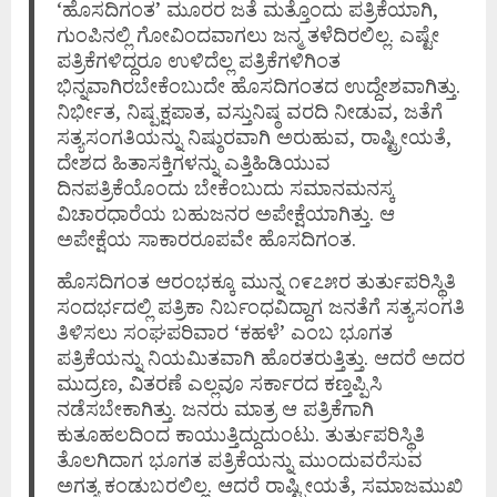
‘ಹೊಸದಿಗಂತ’ ಮೂರರ ಜತೆ ಮತ್ತೊಂದು ಪತ್ರಿಕೆಯಾಗಿ,
ಗುಂಪಿನಲ್ಲಿ ಗೋವಿಂದವಾಗಲು ಜನ್ಮ ತಳೆದಿರಲಿಲ್ಲ. ಎಷ್ಟೇ
ಪತ್ರಿಕೆಗಳಿದ್ದರೂ ಉಳಿದೆಲ್ಲ ಪತ್ರಿಕೆಗಳಿಗಿಂತ
ಭಿನ್ನವಾಗಿರಬೇಕೆಂಬುದೇ ಹೊಸದಿಗಂತದ ಉದ್ದೇಶವಾಗಿತ್ತು.
ನಿರ್ಭೀತ, ನಿಷ್ಪಕ್ಷಪಾತ, ವಸ್ತುನಿಷ್ಠ ವರದಿ ನೀಡುವ, ಜತೆಗೆ
ಸತ್ಯಸಂಗತಿಯನ್ನು ನಿಷ್ಠುರವಾಗಿ ಅರುಹುವ, ರಾಷ್ಟ್ರೀಯತೆ,
ದೇಶದ ಹಿತಾಸಕ್ತಿಗಳನ್ನು ಎತ್ತಿಹಿಡಿಯುವ
ದಿನಪತ್ರಿಕೆಯೊಂದು ಬೇಕೆಂಬುದು ಸಮಾನಮನಸ್ಕ
ವಿಚಾರಧಾರೆಯ ಬಹುಜನರ ಅಪೇಕ್ಷೆಯಾಗಿತ್ತು. ಆ
ಅಪೇಕ್ಷೆಯ ಸಾಕಾರರೂಪವೇ ಹೊಸದಿಗಂತ.
ಹೊಸದಿಗಂತ ಆರಂಭಕ್ಕೂ ಮುನ್ನ ೧೯೭೫ರ ತುರ್ತುಪರಿಸ್ಥಿತಿ
ಸಂದರ್ಭದಲ್ಲಿ ಪತ್ರಿಕಾ ನಿರ್ಬಂಧವಿದ್ದಾಗ ಜನತೆಗೆ ಸತ್ಯಸಂಗತಿ
ತಿಳಿಸಲು ಸಂಘಪರಿವಾರ ‘ಕಹಳೆ’ ಎಂಬ ಭೂಗತ
ಪತ್ರಿಕೆಯನ್ನು ನಿಯಮಿತವಾಗಿ ಹೊರತರುತ್ತಿತ್ತು. ಆದರೆ ಅದರ
ಮುದ್ರಣ, ವಿತರಣೆ ಎಲ್ಲವೂ ಸರ್ಕಾರದ ಕಣ್ತಪ್ಪಿಸಿ
ನಡೆಸಬೇಕಾಗಿತ್ತು. ಜನರು ಮಾತ್ರ ಆ ಪತ್ರಿಕೆಗಾಗಿ
ಕುತೂಹಲದಿಂದ ಕಾಯುತ್ತಿದ್ದುದುಂಟು. ತುರ್ತುಪರಿಸ್ಥಿತಿ
ತೊಲಗಿದಾಗ ಭೂಗತ ಪತ್ರಿಕೆಯನ್ನು ಮುಂದುವರೆಸುವ
ಅಗತ್ಯ ಕಂಡುಬರಲಿಲ್ಲ. ಆದರೆ ರಾಷ್ಟ್ರೀಯತೆ, ಸಮಾಜಮುಖಿ