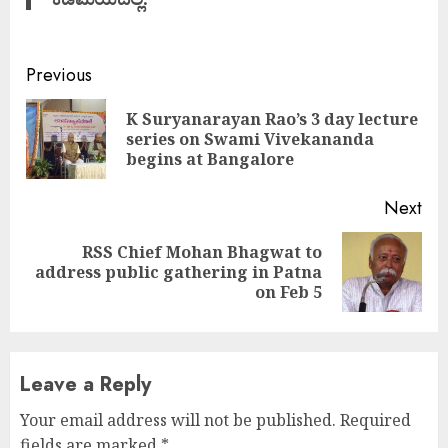
Continue
Previous
Reading
K Suryanarayan Rao’s 3 day lecture
Pre
series on Swami Vivekananda
pos
begins at Bangalore
Next
RSS Chief Mohan Bhagwat to
Next
address public gathering in Patna
post:
on Feb 5
Leave a Reply
Your email address will not be published.
Required
fields are marked
*