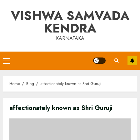
Skip
VISHWA SAMVADA
to
content
KENDRA
KARNATAKA
Primary
Menu
Home
Blog
affectionately known as Shri Guruji
affectionately known as Shri Guruji