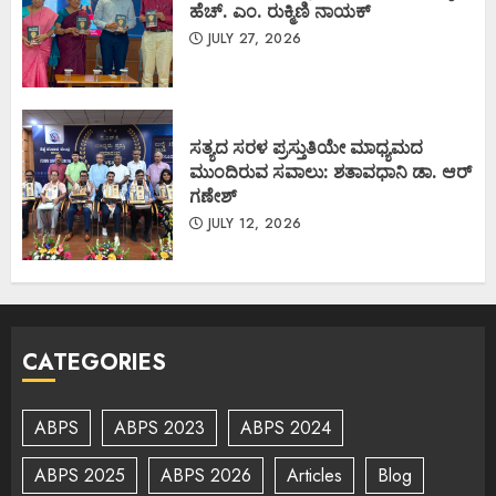
ಹೆಚ್. ಎಂ. ರುಕ್ಮಿಣಿ ನಾಯಕ್
JULY 27, 2026
ಸತ್ಯದ ಸರಳ ಪ್ರಸ್ತುತಿಯೇ ಮಾಧ್ಯಮದ
ಮುಂದಿರುವ ಸವಾಲು: ಶತಾವಧಾನಿ ಡಾ. ಆರ್
ಗಣೇಶ್
JULY 12, 2026
CATEGORIES
ABPS
ABPS 2023
ABPS 2024
ABPS 2025
ABPS 2026
Articles
Blog