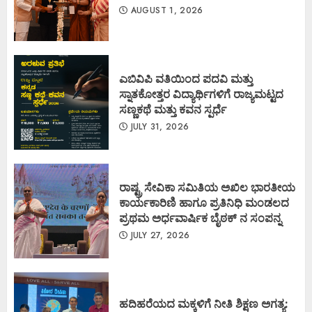
AUGUST 1, 2026
ಎಬಿವಿಪಿ ವತಿಯಿಂದ ಪದವಿ ಮತ್ತು
ಸ್ನಾತಕೋತ್ತರ ವಿದ್ಯಾರ್ಥಿಗಳಿಗೆ ರಾಜ್ಯಮಟ್ಟದ
ಸಣ್ಣಕಥೆ ಮತ್ತು ಕವನ ಸ್ಪರ್ಧೆ
JULY 31, 2026
ರಾಷ್ಟ್ರ ಸೇವಿಕಾ ಸಮಿತಿಯ ಅಖಿಲ ಭಾರತೀಯ
ಕಾರ್ಯಕಾರಿಣಿ ಹಾಗೂ ಪ್ರತಿನಿಧಿ ಮಂಡಲದ
ಪ್ರಥಮ ಅರ್ಧವಾರ್ಷಿಕ ಬೈಠಕ್ ನ ಸಂಪನ್ನ
JULY 27, 2026
ಹದಿಹರೆಯದ ಮಕ್ಕಳಿಗೆ ನೀತಿ ಶಿಕ್ಷಣ ಅಗತ್ಯ: