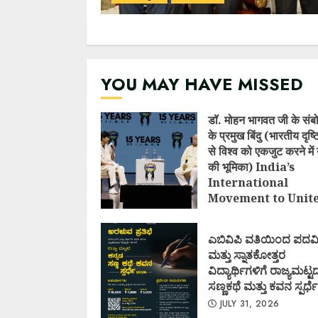
YOU MAY HAVE MISSED
डॉ. मोहन भागवत जी के संब
के प्रमुख बिंदु (भारतीय दृष
से विश्व को एकजुट करने में 
की भूमिका) India’s
International
Movement to Unit
Nations (I.I.M.U.N.
AUGUST 7, 2026
ಎಬಿವಿಪಿ ವತಿಯಿಂದ ಪದವ
ಮತ್ತು ಸ್ನಾತಕೋತ್ತರ
ವಿದ್ಯಾರ್ಥಿಗಳಿಗೆ ರಾಜ್ಯಮಟ್ಟ
ಸಣ್ಣಕಥೆ ಮತ್ತು ಕವನ ಸ್ಪರ್ಧೆ
JULY 31, 2026