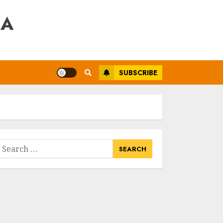
RA
SUBSCRIBE
earch
or: