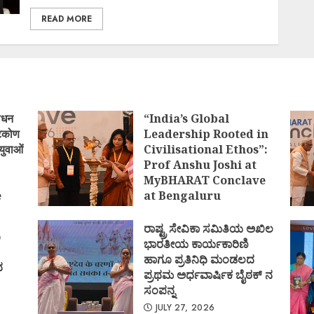
READ MORE
ोधन
“India’s Global
्टिकोण
Leadership Rooted in
युवाओं
Civilisational Ethos”:
Prof Anshu Joshi at
MyBHARAT Conclave
e
at Bengaluru
)
AUGUST 1, 2026
ರಾಷ್ಟ್ರ ಸೇವಿಕಾ ಸಮಿತಿಯ ಅಖಿಲ
ಿ
ಭಾರತೀಯ ಕಾರ್ಯಕಾರಿಣಿ
ಹಾಗೂ ಪ್ರತಿನಿಧಿ ಮಂಡಲದ
ದ
ಪ್ರಥಮ ಅರ್ಧವಾರ್ಷಿಕ ಬೈಠಕ್ ನ
ಸಂಪನ್ನ
JULY 27, 2026