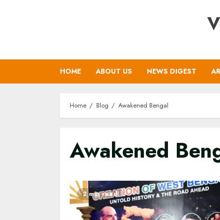
Skip
V
to
content
HOME
ABOUT US
NEWS DIGEST
AR
Home
Blog
Awakened Bengal
Awakened Beng
2 min read