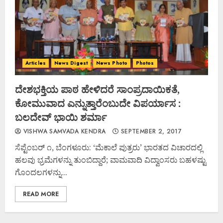
Articles
News Digest
News Photo
Photos
ದೇಶಭಕ್ತಿಯ ಪಾಠ ಹೇಳಿದರೆ ಸಾಂಪ್ರದಾಯಿಕತೆ,
ಕೋಮುವಾದ ಎನ್ನುತ್ತಾರೆಂಬುದೇ ವಿಪರ್ಯಾಸ :
ಬಲದೇವ್ ಭಾಯಿ ಶರ್ಮಾ
VISHWA SAMVADA KENDRA
SEPTEMBER 2, 2017
ಸೆಪ್ಟೆಂಬರ್ ೧, ಬೆಂಗಳೂರು: ‘ಮೆಕಾಲೆ ಪುತ್ರರು’ ಭಾರತದ ವಿಚಾರದಲ್ಲಿ
ಹಲವು ಭ್ರಮೆಗಳನ್ನು ತುಂಬಿದ್ದಾರೆ; ವಾಮವಾದಿ ವಿದ್ವಾಂಸರು ಬಹಳಷ್ಟು
ಗೊಂದಲಗಳನ್ನು...
READ MORE