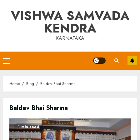
Skip
VISHWA SAMVADA
to
content
KENDRA
KARNATAKA
Primary
Menu
Home
Blog
Baldev Bhai Sharma
Baldev Bhai Sharma
1 min read