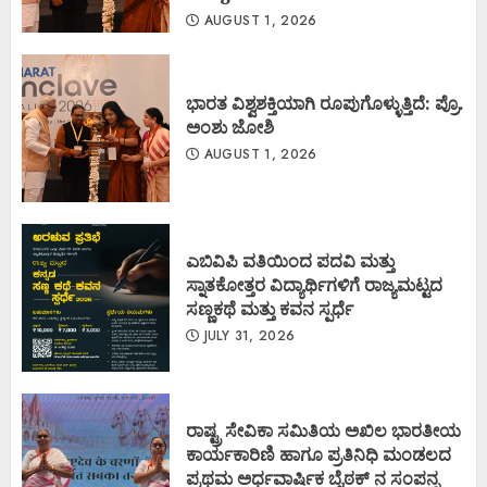
AUGUST 1, 2026
ಭಾರತ ವಿಶ್ವಶಕ್ತಿಯಾಗಿ ರೂಪುಗೊಳ್ಳುತ್ತಿದೆ: ಪ್ರೊ.
ಅಂಶು ಜೋಶಿ
AUGUST 1, 2026
ಎಬಿವಿಪಿ ವತಿಯಿಂದ ಪದವಿ ಮತ್ತು
ಸ್ನಾತಕೋತ್ತರ ವಿದ್ಯಾರ್ಥಿಗಳಿಗೆ ರಾಜ್ಯಮಟ್ಟದ
ಸಣ್ಣಕಥೆ ಮತ್ತು ಕವನ ಸ್ಪರ್ಧೆ
JULY 31, 2026
ರಾಷ್ಟ್ರ ಸೇವಿಕಾ ಸಮಿತಿಯ ಅಖಿಲ ಭಾರತೀಯ
ಕಾರ್ಯಕಾರಿಣಿ ಹಾಗೂ ಪ್ರತಿನಿಧಿ ಮಂಡಲದ
ಪ್ರಥಮ ಅರ್ಧವಾರ್ಷಿಕ ಬೈಠಕ್ ನ ಸಂಪನ್ನ