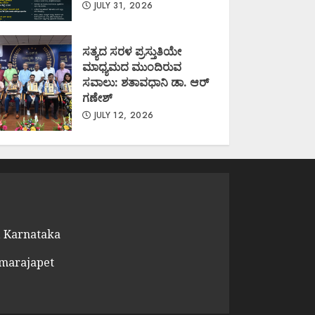
JULY 31, 2026
ಸತ್ಯದ ಸರಳ ಪ್ರಸ್ತುತಿಯೇ
ಮಾಧ್ಯಮದ ಮುಂದಿರುವ
ಸವಾಲು: ಶತಾವಧಾನಿ ಡಾ. ಆರ್
ಗಣೇಶ್
JULY 12, 2026
 Karnataka
amarajapet