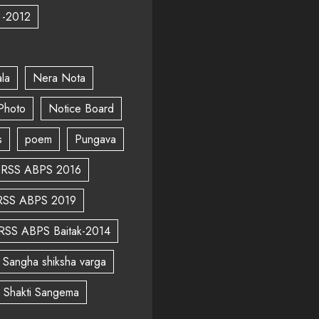
 -2012
la
Nera Nota
Photo
Notice Board
s
poem
Pungava
RSS ABPS 2016
RSS ABPS 2019
RSS ABPS Baitak-2014
Sangha shiksha varga
a Shakti Sangema