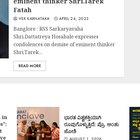
eminent thinker Shri.Tarek
Fatah
VSK KARNATAKA
APRIL 24, 2023
Banglore : RSS Sarkaryavaha
Shri.Dattatreya Hosabale expresses
condolences on demise of eminent thinker
Shri.Tarek...
READ MORE
 in
ಭಾರತ ವಿಶ್ವಶಕ್ತಿಯಾಗಿ
s”:
ರೂಪುಗೊಳ್ಳುತ್ತಿದೆ: ಪ್ರೊ. ಅಂಶು
t
ಜೋಶಿ
ve
AUGUST 1, 2026