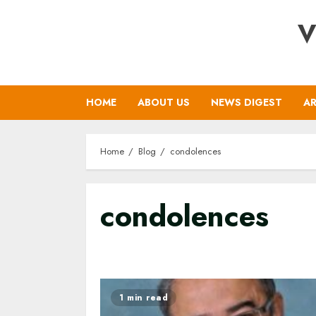
Skip
V
to
content
HOME
ABOUT US
NEWS DIGEST
AR
Home
Blog
condolences
condolences
1 min read