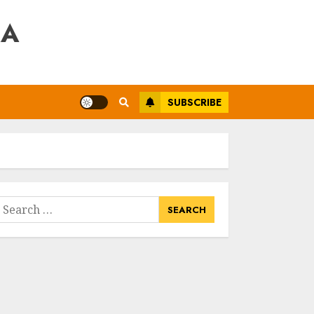
RA
SUBSCRIBE
earch
or: