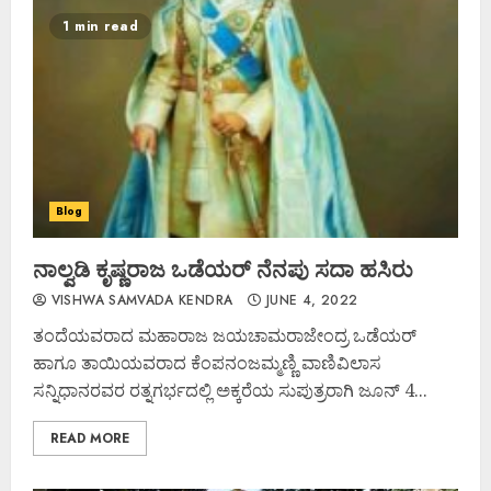
1 min read
Blog
ನಾಲ್ವಡಿ ಕೃಷ್ಣರಾಜ ಒಡೆಯರ್ ನೆನಪು ಸದಾ ಹಸಿರು
VISHWA SAMVADA KENDRA
JUNE 4, 2022
ತಂದೆಯವರಾದ ಮಹಾರಾಜ ಜಯಚಾಮರಾಜೇಂದ್ರ ಒಡೆಯರ್
ಹಾಗೂ ತಾಯಿಯವರಾದ ಕೆಂಪನಂಜಮ್ಮಣ್ಣಿ ವಾಣಿವಿಲಾಸ
ಸನ್ನಿಧಾನರವರ ರತ್ನಗರ್ಭದಲ್ಲಿ ಅಕ್ಕರೆಯ ಸುಪುತ್ರರಾಗಿ ಜೂನ್ 4...
READ MORE