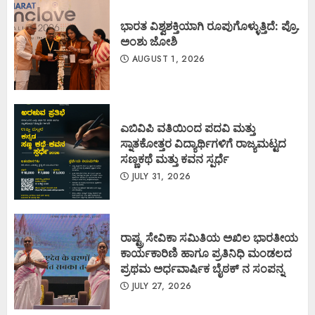
ಭಾರತ ವಿಶ್ವಶಕ್ತಿಯಾಗಿ ರೂಪುಗೊಳ್ಳುತ್ತಿದೆ: ಪ್ರೊ.
ಅಂಶು ಜೋಶಿ
AUGUST 1, 2026
ಎಬಿವಿಪಿ ವತಿಯಿಂದ ಪದವಿ ಮತ್ತು
ಸ್ನಾತಕೋತ್ತರ ವಿದ್ಯಾರ್ಥಿಗಳಿಗೆ ರಾಜ್ಯಮಟ್ಟದ
ಸಣ್ಣಕಥೆ ಮತ್ತು ಕವನ ಸ್ಪರ್ಧೆ
JULY 31, 2026
ರಾಷ್ಟ್ರ ಸೇವಿಕಾ ಸಮಿತಿಯ ಅಖಿಲ ಭಾರತೀಯ
ಕಾರ್ಯಕಾರಿಣಿ ಹಾಗೂ ಪ್ರತಿನಿಧಿ ಮಂಡಲದ
ಪ್ರಥಮ ಅರ್ಧವಾರ್ಷಿಕ ಬೈಠಕ್ ನ ಸಂಪನ್ನ
JULY 27, 2026