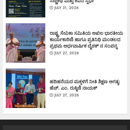
ಸಣ್ಣಕಥೆ ಮತ್ತು ಕವನ ಸ್ಪರ್ಧೆ
JULY 31, 2026
ರಾಷ್ಟ್ರ ಸೇವಿಕಾ ಸಮಿತಿಯ ಅಖಿಲ ಭಾರತೀಯ
ಕಾರ್ಯಕಾರಿಣಿ ಹಾಗೂ ಪ್ರತಿನಿಧಿ ಮಂಡಲದ
ಪ್ರಥಮ ಅರ್ಧವಾರ್ಷಿಕ ಬೈಠಕ್ ನ ಸಂಪನ್ನ
JULY 27, 2026
ಹದಿಹರೆಯದ ಮಕ್ಕಳಿಗೆ ನೀತಿ ಶಿಕ್ಷಣ ಅಗತ್ಯ:
ಹೆಚ್. ಎಂ. ರುಕ್ಮಿಣಿ ನಾಯಕ್
JULY 27, 2026