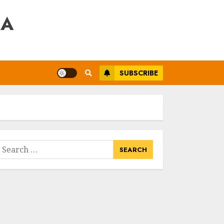
RA
SUBSCRIBE
earch
or: