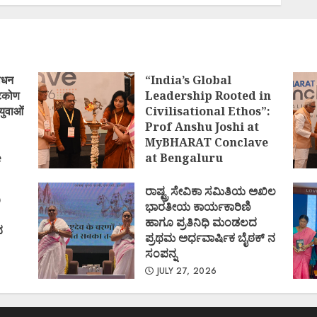
ोधन
“India’s Global
्टिकोण
Leadership Rooted in
युवाओं
Civilisational Ethos”:
Prof Anshu Joshi at
MyBHARAT Conclave
e
at Bengaluru
)
AUGUST 1, 2026
ರಾಷ್ಟ್ರ ಸೇವಿಕಾ ಸಮಿತಿಯ ಅಖಿಲ
ಿ
ಭಾರತೀಯ ಕಾರ್ಯಕಾರಿಣಿ
ಹಾಗೂ ಪ್ರತಿನಿಧಿ ಮಂಡಲದ
ದ
ಪ್ರಥಮ ಅರ್ಧವಾರ್ಷಿಕ ಬೈಠಕ್ ನ
ಸಂಪನ್ನ
JULY 27, 2026