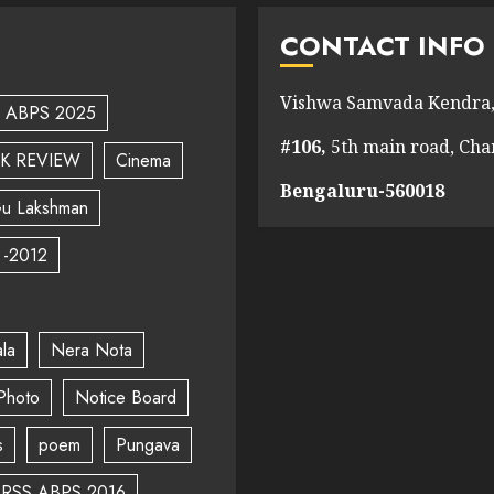
CONTACT INFO
Vishwa Samvada Kendra,
ABPS 2025
#106,
5th main road, Ch
K REVIEW
Cinema
Bengaluru-560018
u Lakshman
 -2012
la
Nera Nota
Photo
Notice Board
s
poem
Pungava
RSS ABPS 2016