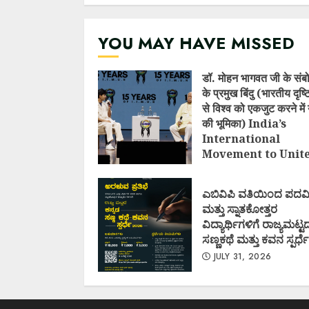
YOU MAY HAVE MISSED
डॉ. मोहन भागवत जी के संब
के प्रमुख बिंदु (भारतीय दृष
से विश्व को एकजुट करने में 
की भूमिका) India’s
International
Movement to Unit
Nations (I.I.M.U.N.
AUGUST 7, 2026
ಎಬಿವಿಪಿ ವತಿಯಿಂದ ಪದವ
ಮತ್ತು ಸ್ನಾತಕೋತ್ತರ
ವಿದ್ಯಾರ್ಥಿಗಳಿಗೆ ರಾಜ್ಯಮಟ್ಟ
ಸಣ್ಣಕಥೆ ಮತ್ತು ಕವನ ಸ್ಪರ್ಧೆ
JULY 31, 2026