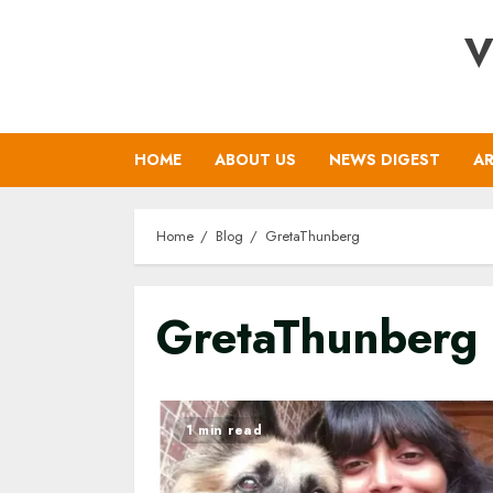
Skip
V
to
content
HOME
ABOUT US
NEWS DIGEST
AR
Home
Blog
GretaThunberg
GretaThunberg
1 min read