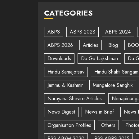
CATEGORIES
ABPS
ABPS 2023
ABPS 2024
ABPS 2026
Articles
Blog
BOO
Downloads
Du Gu Lajkshman
Du G
Hindu Samajotsav
Hindu Shakti Sangam
Jammu & Kashmir
Mangalore Sanghik
Narayana Shevire Articles
Nenapinanga
News Digest
News in Brief
News 
Organisation Profiles
Others
Photo
RSS ABKM 2020
RSS ABPS 2015