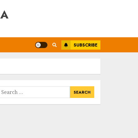
RA
SUBSCRIBE
earch
or: