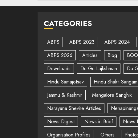
CATEGORIES
ABPS
ABPS 2023
ABPS 2024
ABPS 2026
Articles
Blog
BOO
Downloads
Du Gu Lajkshman
Du G
Hindu Samajotsav
Hindu Shakti Sangam
Jammu & Kashmir
Mangalore Sanghik
Narayana Shevire Articles
Nenapinanga
News Digest
News in Brief
News 
Organisation Profiles
Others
Photo