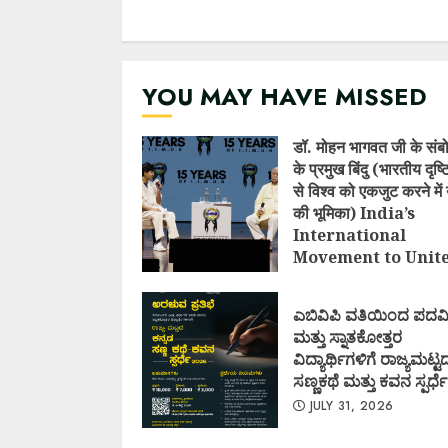
YOU MAY HAVE MISSED
डॉ. मोहन भागवत जी के संब
के प्रमुख बिंदु (भारतीय दृष
से विश्व को एकजुट करने में 
की भूमिका) India’s
International
Movement to Unit
Nations (I.I.M.U.N.
AUGUST 7, 2026
ಎಬಿವಿಪಿ ವತಿಯಿಂದ ಪದವ
ಮತ್ತು ಸ್ನಾತಕೋತ್ತರ
ವಿದ್ಯಾರ್ಥಿಗಳಿಗೆ ರಾಜ್ಯಮಟ್ಟ
ಸಣ್ಣಕಥೆ ಮತ್ತು ಕವನ ಸ್ಪರ್ಧೆ
JULY 31, 2026