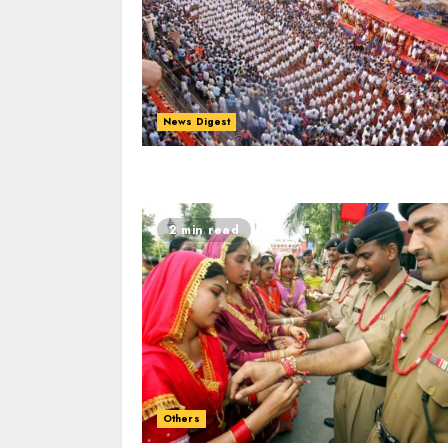
News Digest
2 min read
Others