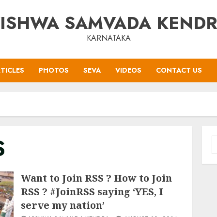
ISHWA SAMVADA KEND
KARNATAKA
TICLES
PHOTOS
SEVA
VIDEOS
CONTACT US
S
S
f
Want to Join RSS ? How to Join
RSS ? #JoinRSS saying ‘YES, I
serve my nation’