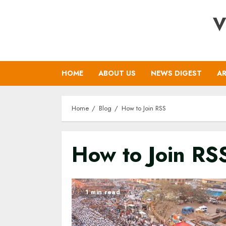
Skip
V
to
content
HOME
ABOUT US
NEWS DIGEST
AR
Home
Blog
How to Join RSS
How to Join RS
1 min read