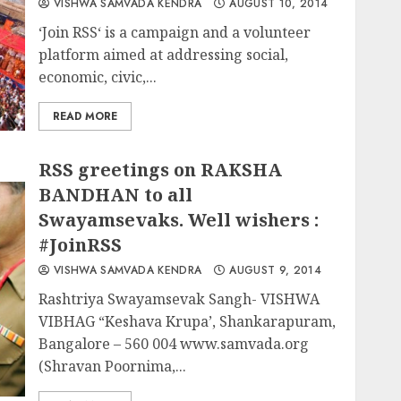
VISHWA SAMVADA KENDRA
AUGUST 10, 2014
‘Join RSS‘ is a campaign and a volunteer
platform aimed at addressing social,
economic, civic,...
READ MORE
RSS greetings on RAKSHA
BANDHAN to all
Swayamsevaks. Well wishers :
#JoinRSS
VISHWA SAMVADA KENDRA
AUGUST 9, 2014
Rashtriya Swayamsevak Sangh- VISHWA
VIBHAG “Keshava Krupa’, Shankarapuram,
Bangalore – 560 004 www.samvada.org
(Shravan Poornima,...