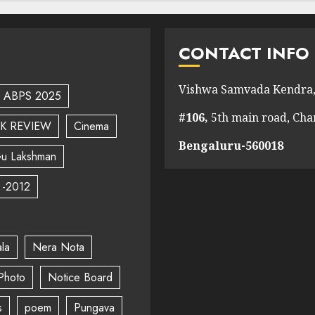
CONTACT INFO
Vishwa Samvada Kendra,
ABPS 2025
#106,
5th main road, Ch
K REVIEW
Cinema
Bengaluru-560018
u Lakshman
 -2012
la
Nera Nota
Photo
Notice Board
s
poem
Pungava