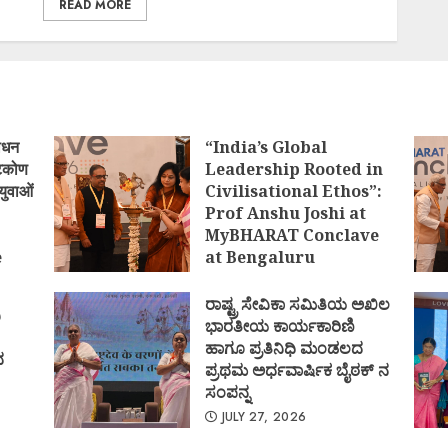
READ MORE
ोधन
“India’s Global
्टिकोण
Leadership Rooted in
युवाओं
Civilisational Ethos”:
Prof Anshu Joshi at
MyBHARAT Conclave
e
at Bengaluru
)
AUGUST 1, 2026
ರಾಷ್ಟ್ರ ಸೇವಿಕಾ ಸಮಿತಿಯ ಅಖಿಲ
ಿ
ಭಾರತೀಯ ಕಾರ್ಯಕಾರಿಣಿ
ಹಾಗೂ ಪ್ರತಿನಿಧಿ ಮಂಡಲದ
ದ
ಪ್ರಥಮ ಅರ್ಧವಾರ್ಷಿಕ ಬೈಠಕ್ ನ
ಸಂಪನ್ನ
JULY 27, 2026