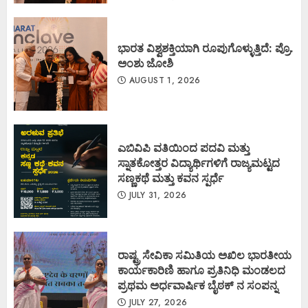
ಭಾರತ ವಿಶ್ವಶಕ್ತಿಯಾಗಿ ರೂಪುಗೊಳ್ಳುತ್ತಿದೆ: ಪ್ರೊ.
ಅಂಶು ಜೋಶಿ
AUGUST 1, 2026
ಎಬಿವಿಪಿ ವತಿಯಿಂದ ಪದವಿ ಮತ್ತು
ಸ್ನಾತಕೋತ್ತರ ವಿದ್ಯಾರ್ಥಿಗಳಿಗೆ ರಾಜ್ಯಮಟ್ಟದ
ಸಣ್ಣಕಥೆ ಮತ್ತು ಕವನ ಸ್ಪರ್ಧೆ
JULY 31, 2026
ರಾಷ್ಟ್ರ ಸೇವಿಕಾ ಸಮಿತಿಯ ಅಖಿಲ ಭಾರತೀಯ
ಕಾರ್ಯಕಾರಿಣಿ ಹಾಗೂ ಪ್ರತಿನಿಧಿ ಮಂಡಲದ
ಪ್ರಥಮ ಅರ್ಧವಾರ್ಷಿಕ ಬೈಠಕ್ ನ ಸಂಪನ್ನ
JULY 27, 2026