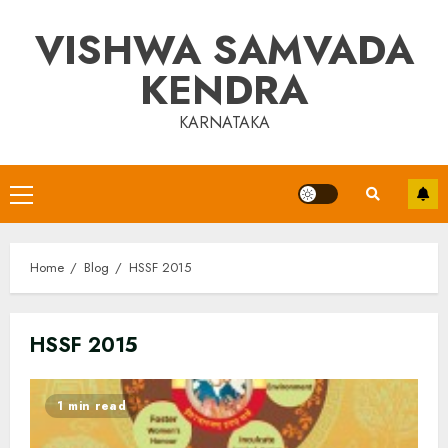
Skip
VISHWA SAMVADA
to
content
KENDRA
KARNATAKA
Primary
Menu
Home
Blog
HSSF 2015
HSSF 2015
1 min read