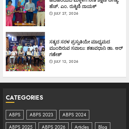
ಹದಿಹರೆಯದ ಮಕ್ಕಳಿಗೆ ನೀತಿ ಶಿಕ್ಷಣ ಅಗತ್ಯ:
ಹೆಚ್. ಎಂ. ರುಕ್ಮಿಣಿ ನಾಯಕ್
JULY 27, 2026
ಸತ್ಯದ ಸರಳ ಪ್ರಸ್ತುತಿಯೇ ಮಾಧ್ಯಮದ
ಮುಂದಿರುವ ಸವಾಲು: ಶತಾವಧಾನಿ ಡಾ. ಆರ್
ಗಣೇಶ್
JULY 12, 2026
CATEGORIES
ABPS
ABPS 2023
ABPS 2024
ABPS 2025
ABPS 2026
Articles
Blog