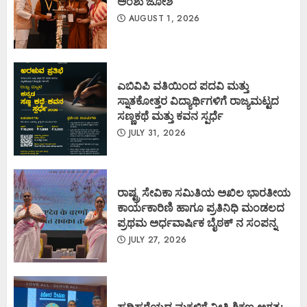
ಅಂಶು ಜೋಶಿ
AUGUST 1, 2026
ಎಬಿವಿಪಿ ವತಿಯಿಂದ ಪದವಿ ಮತ್ತು
ಸ್ನಾತಕೋತ್ತರ ವಿದ್ಯಾರ್ಥಿಗಳಿಗೆ ರಾಜ್ಯಮಟ್ಟದ
ಸಣ್ಣಕಥೆ ಮತ್ತು ಕವನ ಸ್ಪರ್ಧೆ
JULY 31, 2026
ರಾಷ್ಟ್ರ ಸೇವಿಕಾ ಸಮಿತಿಯ ಅಖಿಲ ಭಾರತೀಯ
ಕಾರ್ಯಕಾರಿಣಿ ಹಾಗೂ ಪ್ರತಿನಿಧಿ ಮಂಡಲದ
ಪ್ರಥಮ ಅರ್ಧವಾರ್ಷಿಕ ಬೈಠಕ್ ನ ಸಂಪನ್ನ
JULY 27, 2026