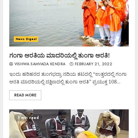
News Digest
ಗಂಗಾ ಆರತಿಯ ಮಾದರಿಯಲ್ಲಿ ತುಂಗಾ ಆರತಿ!
VISHWA SAMVADA KENDRA
FEBRUARY 21, 2022
ಇಂದು ಹರಿಹರದ ತುಂಗಭದ್ರಾ ನದಿಯ ತಟದಲ್ಲಿ “ಉತ್ತರದಲ್ಲಿ ಗಂಗಾ
ಆರತಿ ಮಾದರಿಯಲ್ಲಿ ದಕ್ಷಿಣದಲ್ಲಿ ತುಂಗಾ ಆರತಿ” ಪ್ರಯುಕ್ತ 108...
READ MORE
1 min read