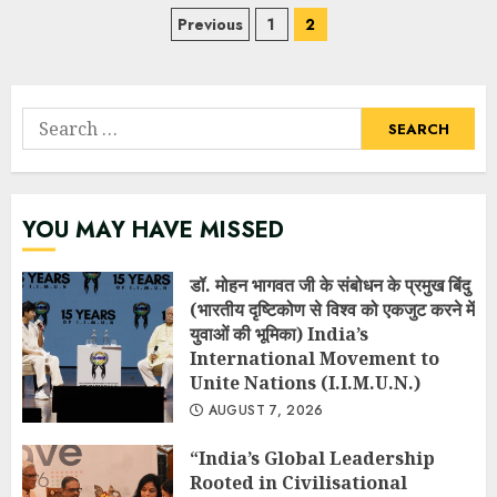
Posts
Previous
1
2
navigation
Search
for:
YOU MAY HAVE MISSED
डॉ. मोहन भागवत जी के संबोधन के प्रमुख बिंदु
(भारतीय दृष्टिकोण से विश्व को एकजुट करने में
युवाओं की भूमिका) India’s
International Movement to
Unite Nations (I.I.M.U.N.)
AUGUST 7, 2026
“India’s Global Leadership
Rooted in Civilisational