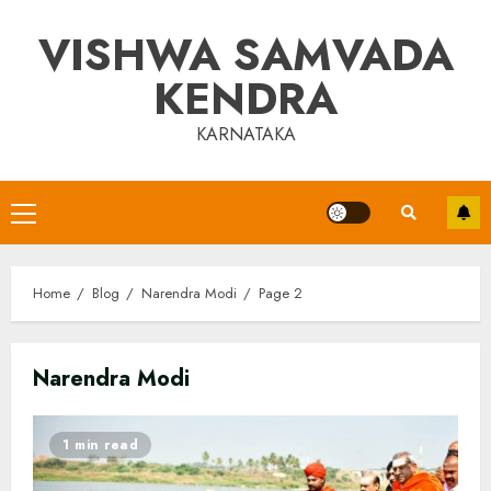
Skip
VISHWA SAMVADA
to
content
KENDRA
KARNATAKA
Primary
Menu
Home
Blog
Narendra Modi
Page 2
Narendra Modi
1 min read