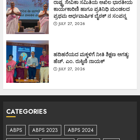
ರಾಷ್ಟ್ರ ಸೇವಿಕಾ ಸಮಿತಿಯ ಅಖಿಲ ಭಾರತೀಯ
ಕಾರ್ಯಕಾರಿಣಿ ಹಾಗೂ ಪ್ರತಿನಿಧಿ ಮಂಡಲದ
ಪ್ರಥಮ ಅರ್ಧವಾರ್ಷಿಕ ಬೈಠಕ್ ನ ಸಂಪನ್ನ
JULY 27, 2026
ಹದಿಹರೆಯದ ಮಕ್ಕಳಿಗೆ ನೀತಿ ಶಿಕ್ಷಣ ಅಗತ್ಯ:
ಹೆಚ್. ಎಂ. ರುಕ್ಮಿಣಿ ನಾಯಕ್
JULY 27, 2026
CATEGORIES
ABPS
ABPS 2023
ABPS 2024