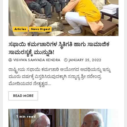
Articles
News Digest
ಸಫಾಯಿ ಕರ್ಮಚಾರಿಗಳ ಸ್ಥಿತಿಗತಿ ಹಾಗು ಸಾಮಾಜಿಕ
ಸಾಮರಸ್ಯಕ್ಕೆ ಮುನ್ನುಡಿ!
VISHWA SAMVADA KENDRA
JANUARY 25, 2022
ರಾಷ್ಟ್ರೀಯ ಸಫಾಯಿ ಕರ್ಮಚಾರಿ ಆಯೋಗದ ಅವಧಿಯನ್ನು ಇನ್ನು
ಮೂರು ವರ್ಷಕ್ಕೆ ವಿಸ್ತರಿಸಿರುವುದಕ್ಕಾಗಿ ಸನ್ಮಾನ್ಯ ಶ್ರೀ ನರೇಂದ್ರ
ಮೋದಿಯವರ ನೇತೃತ್ವದ...
READ MORE
1 min read