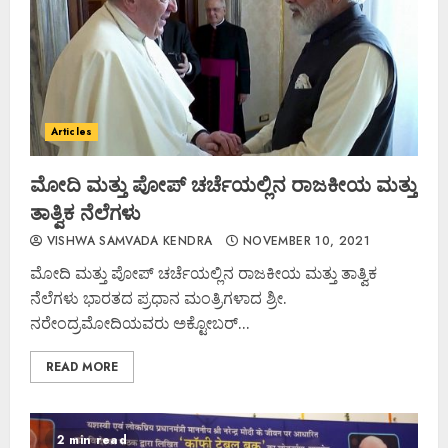
Articles
ಮೋದಿ ಮತ್ತು ಪೋಪ್ ಚರ್ಚೆಯಲ್ಲಿನ ರಾಜಕೀಯ ಮತ್ತು
ತಾತ್ವಿಕ ನೆಲೆಗಳು
VISHWA SAMVADA KENDRA
NOVEMBER 10, 2021
ಮೋದಿ ಮತ್ತು ಪೋಪ್ ಚರ್ಚೆಯಲ್ಲಿನ ರಾಜಕೀಯ ಮತ್ತು ತಾತ್ವಿಕ
ನೆಲೆಗಳು ಭಾರತದ ಪ್ರಧಾನ ಮಂತ್ರಿಗಳಾದ ಶ್ರೀ.
ನರೇಂದ್ರಮೋದಿಯವರು ಅಕ್ಟೋಬರ್...
READ MORE
2 min read