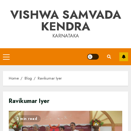
Skip
VISHWA SAMVADA
to
content
KENDRA
KARNATAKA
Primary
Menu
Home
Blog
Ravikumar Iyer
Ravikumar Iyer
2 min read