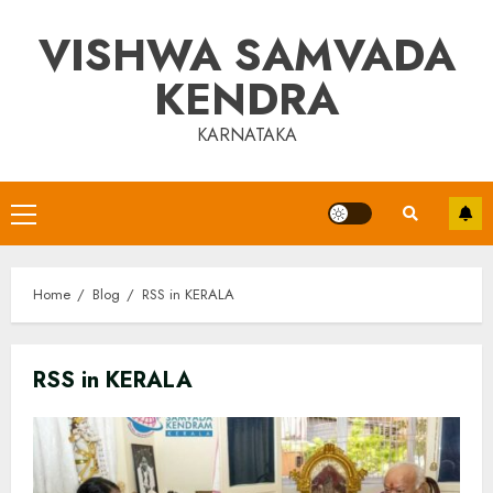
Skip
VISHWA SAMVADA
to
content
KENDRA
KARNATAKA
Primary
Menu
Home
Blog
RSS in KERALA
RSS in KERALA