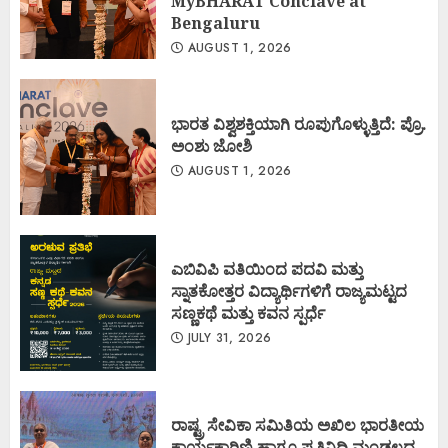
MyBHARAT Conclave at
Bengaluru
AUGUST 1, 2026
ಭಾರತ ವಿಶ್ವಶಕ್ತಿಯಾಗಿ ರೂಪುಗೊಳ್ಳುತ್ತಿದೆ: ಪ್ರೊ.
ಅಂಶು ಜೋಶಿ
AUGUST 1, 2026
ಎಬಿವಿಪಿ ವತಿಯಿಂದ ಪದವಿ ಮತ್ತು
ಸ್ನಾತಕೋತ್ತರ ವಿದ್ಯಾರ್ಥಿಗಳಿಗೆ ರಾಜ್ಯಮಟ್ಟದ
ಸಣ್ಣಕಥೆ ಮತ್ತು ಕವನ ಸ್ಪರ್ಧೆ
JULY 31, 2026
ರಾಷ್ಟ್ರ ಸೇವಿಕಾ ಸಮಿತಿಯ ಅಖಿಲ ಭಾರತೀಯ
ಕಾರ್ಯಕಾರಿಣಿ ಹಾಗೂ ಪ್ರತಿನಿಧಿ ಮಂಡಲದ