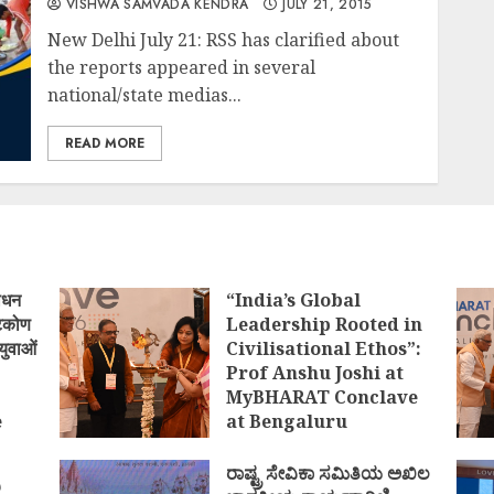
VISHWA SAMVADA KENDRA
JULY 21, 2015
New Delhi July 21: RSS has clarified about
the reports appeared in several
national/state medias...
READ MORE
ोधन
“India’s Global
्टिकोण
Leadership Rooted in
युवाओं
Civilisational Ethos”:
Prof Anshu Joshi at
MyBHARAT Conclave
e
at Bengaluru
)
AUGUST 1, 2026
ರಾಷ್ಟ್ರ ಸೇವಿಕಾ ಸಮಿತಿಯ ಅಖಿಲ
ಿ