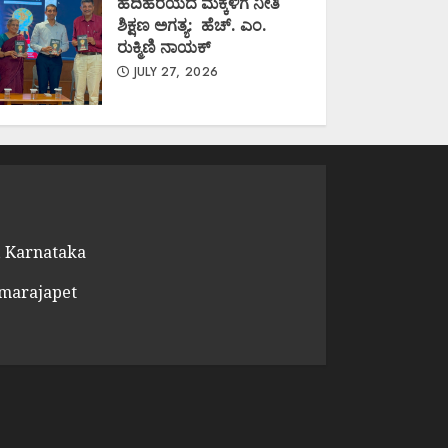
ಹದಿಹರೆಯದ ಮಕ್ಕಳಿಗೆ ನೀತಿ
ಶಿಕ್ಷಣ ಅಗತ್ಯ: ಹೆಚ್. ಎಂ.
ರುಕ್ಮಿಣಿ ನಾಯಕ್
JULY 27, 2026
 Karnataka
amarajapet