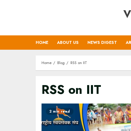
Skip
V
to
content
HOME
ABOUT US
NEWS DIGEST
AR
Home
Blog
RSS on IIT
RSS on IIT
2 min read