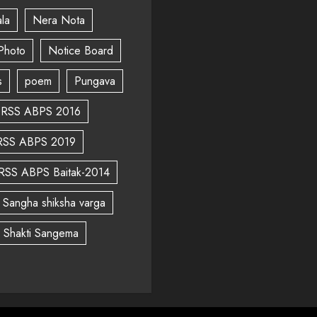
la
Nera Nota
Photo
Notice Board
s
poem
Pungava
RSS ABPS 2016
RSS ABPS 2019
RSS ABPS Baitak-2014
Sangha shiksha varga
a Shakti Sangema