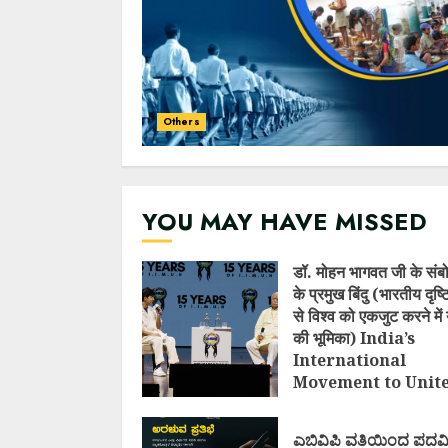
Others
YOU MAY HAVE MISSED
डॉ. मोहन भागवत जी के संब
के प्रमुख बिंदु (भारतीय दृष
से विश्व को एकजुट करने में 
की भूमिका) India’s
International
Movement to Unit
Nations (I.I.M.U.N.
AUGUST 7, 2026
ಎಬಿವಿಪಿ ವತಿಯಿಂದ ಪದವ