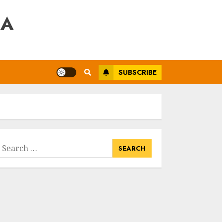
RA
SUBSCRIBE
earch
or: