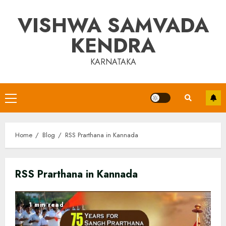
Skip
VISHWA SAMVADA
to
content
KENDRA
KARNATAKA
Primary
Menu
Home
Blog
RSS Prarthana in Kannada
RSS Prarthana in Kannada
1 min read