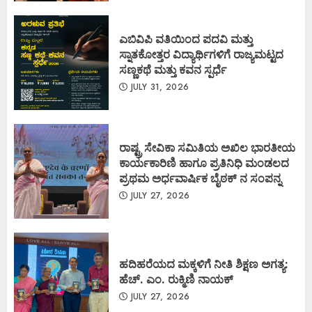
ಎಬಿವಿಪಿ ವತಿಯಿಂದ ಪದವಿ ಮತ್ತು
ಸ್ನಾತಕೋತ್ತರ ವಿದ್ಯಾರ್ಥಿಗಳಿಗೆ ರಾಜ್ಯಮಟ್ಟದ
ಸಣ್ಣಕಥೆ ಮತ್ತು ಕವನ ಸ್ಪರ್ಧೆ
JULY 31, 2026
ರಾಷ್ಟ್ರ ಸೇವಿಕಾ ಸಮಿತಿಯ ಅಖಿಲ ಭಾರತೀಯ
ಕಾರ್ಯಕಾರಿಣಿ ಹಾಗೂ ಪ್ರತಿನಿಧಿ ಮಂಡಲದ
ಪ್ರಥಮ ಅರ್ಧವಾರ್ಷಿಕ ಬೈಠಕ್ ನ ಸಂಪನ್ನ
JULY 27, 2026
ಹದಿಹರೆಯದ ಮಕ್ಕಳಿಗೆ ನೀತಿ ಶಿಕ್ಷಣ ಅಗತ್ಯ:
ಹೆಚ್. ಎಂ. ರುಕ್ಮಿಣಿ ನಾಯಕ್
JULY 27, 2026