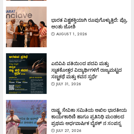
ಭಾರತ ವಿಶ್ವಶಕ್ತಿಯಾಗಿ ರೂಪುಗೊಳ್ಳುತ್ತಿದೆ: ಪ್ರೊ.
ಅಂಶು ಜೋಶಿ
AUGUST 1, 2026
ಎಬಿವಿಪಿ ವತಿಯಿಂದ ಪದವಿ ಮತ್ತು
ಸ್ನಾತಕೋತ್ತರ ವಿದ್ಯಾರ್ಥಿಗಳಿಗೆ ರಾಜ್ಯಮಟ್ಟದ
ಸಣ್ಣಕಥೆ ಮತ್ತು ಕವನ ಸ್ಪರ್ಧೆ
JULY 31, 2026
ರಾಷ್ಟ್ರ ಸೇವಿಕಾ ಸಮಿತಿಯ ಅಖಿಲ ಭಾರತೀಯ
ಕಾರ್ಯಕಾರಿಣಿ ಹಾಗೂ ಪ್ರತಿನಿಧಿ ಮಂಡಲದ
ಪ್ರಥಮ ಅರ್ಧವಾರ್ಷಿಕ ಬೈಠಕ್ ನ ಸಂಪನ್ನ
JULY 27, 2026