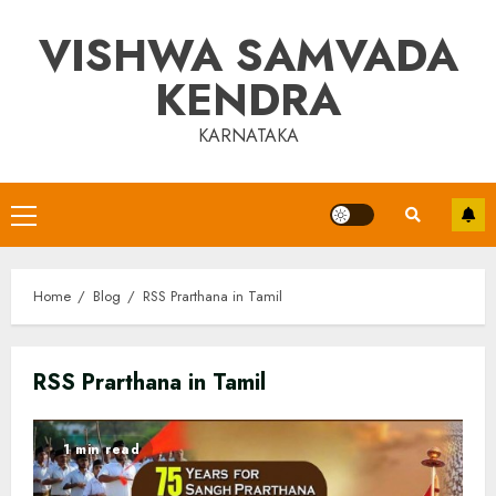
Skip
VISHWA SAMVADA
to
content
KENDRA
KARNATAKA
Primary
Menu
Home
Blog
RSS Prarthana in Tamil
RSS Prarthana in Tamil
1 min read