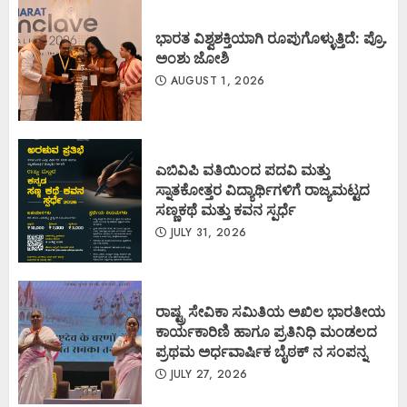
ಭಾರತ ವಿಶ್ವಶಕ್ತಿಯಾಗಿ ರೂಪುಗೊಳ್ಳುತ್ತಿದೆ: ಪ್ರೊ.
ಅಂಶು ಜೋಶಿ
AUGUST 1, 2026
ಎಬಿವಿಪಿ ವತಿಯಿಂದ ಪದವಿ ಮತ್ತು
ಸ್ನಾತಕೋತ್ತರ ವಿದ್ಯಾರ್ಥಿಗಳಿಗೆ ರಾಜ್ಯಮಟ್ಟದ
ಸಣ್ಣಕಥೆ ಮತ್ತು ಕವನ ಸ್ಪರ್ಧೆ
JULY 31, 2026
ರಾಷ್ಟ್ರ ಸೇವಿಕಾ ಸಮಿತಿಯ ಅಖಿಲ ಭಾರತೀಯ
ಕಾರ್ಯಕಾರಿಣಿ ಹಾಗೂ ಪ್ರತಿನಿಧಿ ಮಂಡಲದ
ಪ್ರಥಮ ಅರ್ಧವಾರ್ಷಿಕ ಬೈಠಕ್ ನ ಸಂಪನ್ನ
JULY 27, 2026