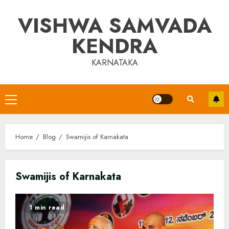
Skip
VISHWA SAMVADA
to
content
KENDRA
KARNATAKA
Primary
Menu
Home
Blog
Swamijis of Karnakata
Swamijis of Karnakata
1 min read