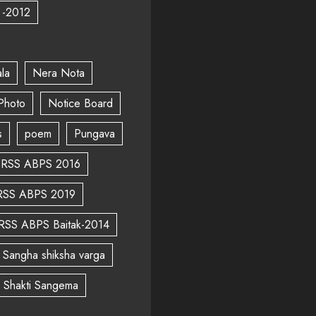
 -2012
la
Nera Nota
Photo
Notice Board
s
poem
Pungava
RSS ABPS 2016
RSS ABPS 2019
RSS ABPS Baitak-2014
Sangha shiksha varga
a Shakti Sangema