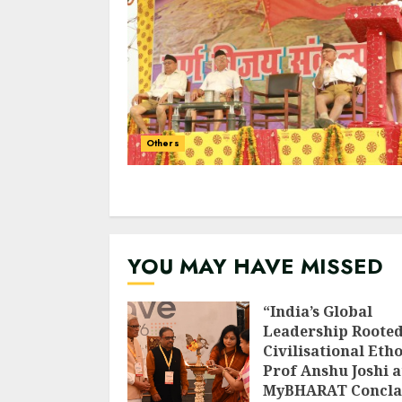
Others
YOU MAY HAVE MISSED
“India’s Global
Leadership Rooted
Civilisational Etho
Prof Anshu Joshi a
MyBHARAT Concla