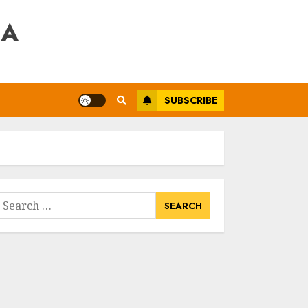
RA
SUBSCRIBE
earch
or: