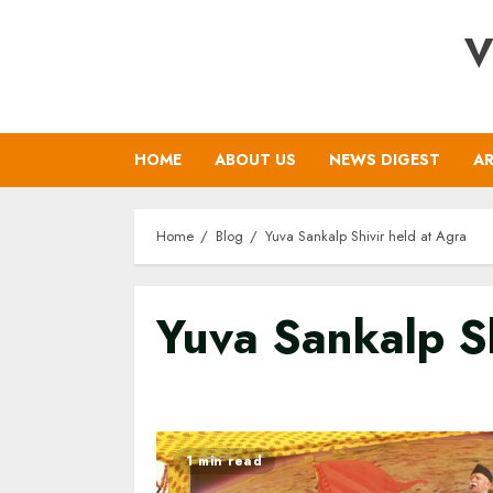
Skip
V
to
content
HOME
ABOUT US
NEWS DIGEST
AR
Home
Blog
Yuva Sankalp Shivir held at Agra
Yuva Sankalp Sh
1 min read