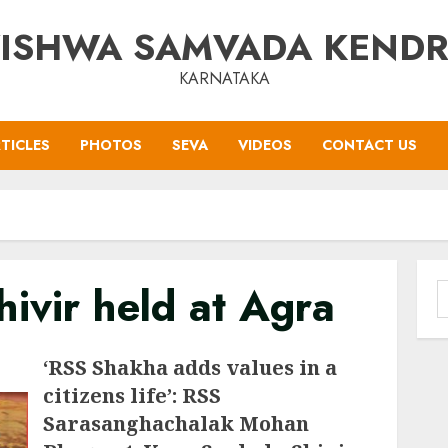
ISHWA SAMVADA KEND
KARNATAKA
TICLES
PHOTOS
SEVA
VIDEOS
CONTACT US
ivir held at Agra
S
f
‘RSS Shakha adds values in a
citizens life’: RSS
Sarasanghachalak Mohan