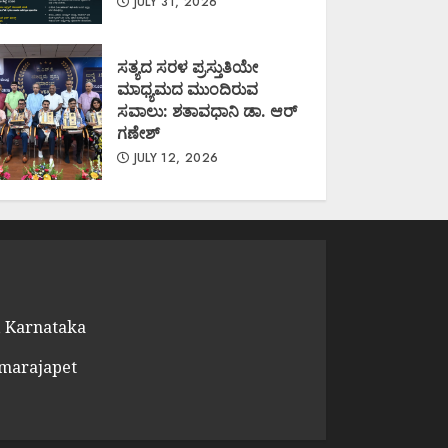
JULY 31, 2026
ಸತ್ಯದ ಸರಳ ಪ್ರಸ್ತುತಿಯೇ
ಮಾಧ್ಯಮದ ಮುಂದಿರುವ
ಸವಾಲು: ಶತಾವಧಾನಿ ಡಾ. ಆರ್
ಗಣೇಶ್
JULY 12, 2026
 Karnataka
amarajapet