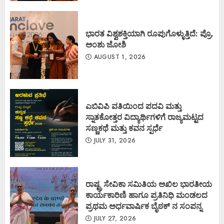
ಭಾರತ ವಿಶ್ವಶಕ್ತಿಯಾಗಿ ರೂಪುಗೊಳ್ಳುತ್ತಿದೆ: ಪ್ರೊ.
ಅಂಶು ಜೋಶಿ
AUGUST 1, 2026
ಎಬಿವಿಪಿ ವತಿಯಿಂದ ಪದವಿ ಮತ್ತು
ಸ್ನಾತಕೋತ್ತರ ವಿದ್ಯಾರ್ಥಿಗಳಿಗೆ ರಾಜ್ಯಮಟ್ಟದ
ಸಣ್ಣಕಥೆ ಮತ್ತು ಕವನ ಸ್ಪರ್ಧೆ
JULY 31, 2026
ರಾಷ್ಟ್ರ ಸೇವಿಕಾ ಸಮಿತಿಯ ಅಖಿಲ ಭಾರತೀಯ
ಕಾರ್ಯಕಾರಿಣಿ ಹಾಗೂ ಪ್ರತಿನಿಧಿ ಮಂಡಲದ
ಪ್ರಥಮ ಅರ್ಧವಾರ್ಷಿಕ ಬೈಠಕ್ ನ ಸಂಪನ್ನ
JULY 27, 2026