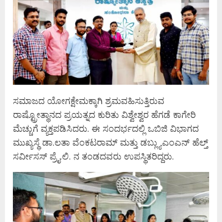
ಸಮಾಜದ ಯೋಗಕ್ಷೇಮಕ್ಕಾಗಿ ಶ್ರಮವಹಿಸುತ್ತಿರುವ
ರಾಷ್ಟ್ರೋತ್ಥಾನದ ಪ್ರಯತ್ನದ ಕುರಿತು ವಿಶ್ವೇಶ್ವರ ಹೆಗಡೆ ಕಾಗೇರಿ
ಮೆಚ್ಚುಗೆ ವ್ಯಕ್ತಪಡಿಸಿದರು‌. ಈ ಸಂದರ್ಭದಲ್ಲಿ ಒಬಿಜಿ ವಿಭಾಗದ
ಮುಖ್ಯಸ್ಥೆ ಡಾ.ಲತಾ ವೆಂಕಟರಾಮ್ ಮತ್ತು ಡಬ್ಲ್ಯುಎಂಎನ್ ಹೆಲ್ತ್
ಸರ್ವೀಸಸ್ ಪ್ರೈ.ಲಿ. ನ ತಂಡದವರು ಉಪಸ್ಥಿತರಿದ್ದರು.