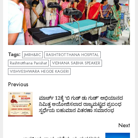
Tags:
JMRH&RC
RASHTROTTHANA HOSPITAL
Rashtrotthana Parishat
VIDHANA SABHA SPEAKER
VISHVESHWARA HEGDE KAGERI
Continue
Previous
Reading
ಮಾರ್ಚ್ 12ಕ್ಕೆ ‘ಬಿ ಗುಡ್ ಡು ಗುಡ್’ ಅಭಿಯಾನದ
Pre
ನಿಮಿತ್ತ ಆಯೋಜಿಸಲಾದ ರಾಜ್ಯಮಟ್ಟದ ಪ್ರಬಂಧ
pos
ಸ್ಪರ್ಧೆಯ ಬಹುಮಾನ ವಿತರಣಾ ಸಮಾರಂಭ
Next