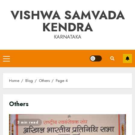
Skip
VISHWA SAMVADA
to
content
KENDRA
KARNATAKA
Primary
Menu
Home
Blog
Others
Page 4
Others
3 min read