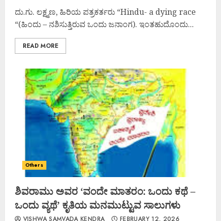
ದು.ಗು. ಲಕ್ಷ್ಮಣ, ಹಿರಿಯ ಪತ್ರಕರ್ತರು “Hindu- a dying race
“(ಹಿಂದು – ನಶಿಸುತ್ತಿರುವ ಒಂದು ಜನಾಂಗ). ಇಂತಹುದೊಂದು...
READ MORE
Others
ಶಿವರಾಮು ಅವರ ‘ವಂದೇ ಮಾತರಂ: ಒಂದು ಕಥೆ –
ಒಂದು ವ್ಯಥೆ’ ಕೃತಿಯ ಮನಮುಟ್ಟುವ ಸಾಲುಗಳು
VISHWA SAMVADA KENDRA
FEBRUARY 12, 2026