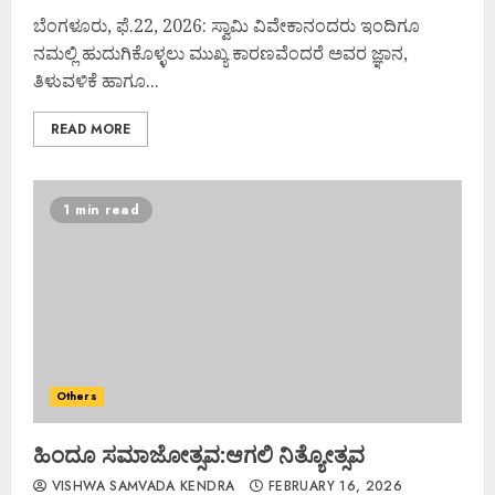
ಬೆಂಗಳೂರು, ಫೆ.22, 2026: ಸ್ವಾಮಿ ವಿವೇಕಾನಂದರು ಇಂದಿಗೂ
ನಮಲ್ಲಿ ಹುದುಗಿಕೊಳ್ಳಲು ಮುಖ್ಯ ಕಾರಣವೆಂದರೆ ಅವರ ಜ್ಞಾನ,
ತಿಳುವಳಿಕೆ ಹಾಗೂ...
READ MORE
1 min read
Others
ಹಿಂದೂ ಸಮಾಜೋತ್ಸವ:ಆಗಲಿ ನಿತ್ಯೋತ್ಸವ
VISHWA SAMVADA KENDRA
FEBRUARY 16, 2026