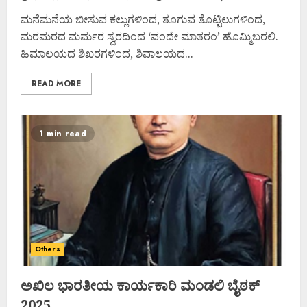
ಮನೆಮನೆಯ ಬೀಸುವ ಕಲ್ಲುಗಳಿಂದ, ತೂಗುವ ತೊಟ್ಟಿಲುಗಳಿಂದ,
ಮರಮರದ ಮರ್ಮರ ಸ್ವರದಿಂದ ‘ವಂದೇ ಮಾತರಂ’ ಹೊಮ್ಮಿಬರಲಿ.
ಹಿಮಾಲಯದ ಶಿಖರಗಳಿಂದ, ಶಿವಾಲಯದ...
READ MORE
1 min read
Others
ಅಖಿಲ ಭಾರತೀಯ ಕಾರ್ಯಕಾರಿ ಮಂಡಲಿ ಬೈಠಕ್
2025