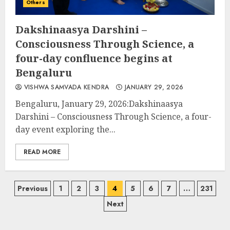
Others
Dakshinaasya Darshini –
Consciousness Through Science, a
four-day confluence begins at
Bengaluru
VISHWA SAMVADA KENDRA
JANUARY 29, 2026
Bengaluru, January 29, 2026:Dakshinaasya
Darshini – Consciousness Through Science, a four-
day event exploring the...
READ MORE
Posts
Previous
1
2
3
4
5
6
7
…
231
Next
navigation