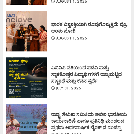
AUGUST 1, 2026
ಭಾರತ ವಿಶ್ವಶಕ್ತಿಯಾಗಿ ರೂಪುಗೊಳ್ಳುತ್ತಿದೆ: ಪ್ರೊ.
ಅಂಶು ಜೋಶಿ
AUGUST 1, 2026
ಎಬಿವಿಪಿ ವತಿಯಿಂದ ಪದವಿ ಮತ್ತು
ಸ್ನಾತಕೋತ್ತರ ವಿದ್ಯಾರ್ಥಿಗಳಿಗೆ ರಾಜ್ಯಮಟ್ಟದ
ಸಣ್ಣಕಥೆ ಮತ್ತು ಕವನ ಸ್ಪರ್ಧೆ
JULY 31, 2026
ರಾಷ್ಟ್ರ ಸೇವಿಕಾ ಸಮಿತಿಯ ಅಖಿಲ ಭಾರತೀಯ
ಕಾರ್ಯಕಾರಿಣಿ ಹಾಗೂ ಪ್ರತಿನಿಧಿ ಮಂಡಲದ
ಪ್ರಥಮ ಅರ್ಧವಾರ್ಷಿಕ ಬೈಠಕ್ ನ ಸಂಪನ್ನ