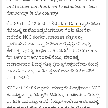
and to their aim has been to establish a clean
democracy in the country.
ಬೆಂಗಳೂರು : ಸೆ.12ರಂದು ನಡೆದ
#
IamGauri
ಪ್ರತಿಭಟನಾ
ಸಭೆಯಲ್ಲಿ ಪಾಲ್ಗೊಂಡಿದ್ದ ಬೆಂಗಳೂರಿನ ಸೆಂಟ್.ಜೋಸೆಫ್
ಕಾಲೇಜಿನ NCC ತಂಡವು, ಘೋಷಣಾ ಪತ್ರಗಳನ್ನು
ಪ್ರದರ್ಶಿಸುವ ಮೂಲಕ ಪ್ರತಿಭಟನೆಯಲ್ಲಿ ತನ್ನ ದನಿಯನ್ನು
ಸೇರಿಸಿತ್ತು. ಇದನ್ನು ಗಂಭೀರವಾಗಿ ಪರಿಗಣಿಸಿರುವ Citizens
for Democracy ಸಂಘಟನೆಯು, ಪ್ರಕರಣಕ್ಕೆ
ಕಾರಣರಾದವರ ವಿರುದ್ಧ ಸೂಕ್ತ ಕ್ರಮ ಕೈಗೊಳ್ಳಬೇಕೆಂದು ಕೇಂದ್ರ
ಮಾನವಸಂಪನ್ಮೂಲ ಸಚಿವ ಪ್ರಕಾಶ್ ಜಾವಡೇಕರ್ ಅವರಿಗೆ
ದೂರು ನೀಡಿದೆ.
NCC act
1948ರ ಅನ್ವಯ, ಯಾವುದೇ ವಿದ್ಯಾರ್ಥಿಯು NCC
ಸಮವಸ್ತ್ರವನ್ನು ಧರಿಸಿ ಪ್ರತಿಭಟನೆಗಳು, ರಾಜಕೀಯ ಸಭೆಗಳಲ್ಲಿ
ಭಾಗವಹಿಸುವಂತಿಲ್ಲ. ಆದರೆ ಸೆಂಟ್ರಲ್ ಕಾಲೇಜು ಆವರಣದಲ್ಲಿ
ನಡೆದ ಪ್ರತಿಭಟನೆಯಲ್ಲಿ ಭಾಗವಹಿಸಿದ್ದ ಸೆಂಟ್ ಜೋಸೆಫ್