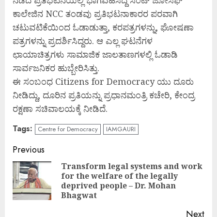
ಕಾಲೇಜಿನ NCC ತಂಡವು ಪ್ರತಿಭಟನಾಕಾರರ ಪರವಾಗಿ
ಚಟುವಟಿಕೆಯಿಂದ ಓಡಾಡುತ್ತಾ, ಕರಪತ್ರಗಳನ್ನು, ಘೋಷಣಾ
ಪತ್ರಗಳನ್ನು ಪ್ರದರ್ಶಿಸಿದ್ದರು. ಆ ಎಲ್ಲ ಘಟನೆಗಳ
ಛಾಯಾಚಿತ್ರಗಳು ಸಾಮಾಜಿಕ ಜಾಲತಾಣಗಳಲ್ಲಿ ಓಡಾಡಿ
ಸಾರ್ವಜನಿಕರ ಹುಬ್ಬೇರಿಸಿತ್ತು.
ಈ ಸಂಬಂಧ Citizens for Democracy ಯು ದೂರು
ನೀಡಿದ್ದು, ದೂರಿನ ಪ್ರತಿಯನ್ನು ಪ್ರಧಾನಮಂತ್ರಿ ಕಚೇರಿ, ಕೇಂದ್ರ
ರಕ್ಷಣಾ ಸಚಿವಾಲಯಕ್ಕೆ ನೀಡಿದೆ.
Tags:
Centre for Democracy
IAMGAURI
Continue
Previous
Reading
Transform legal systems and work
for the welfare of the legally
Pre
deprived people – Dr. Mohan
pos
Bhagwat
Next