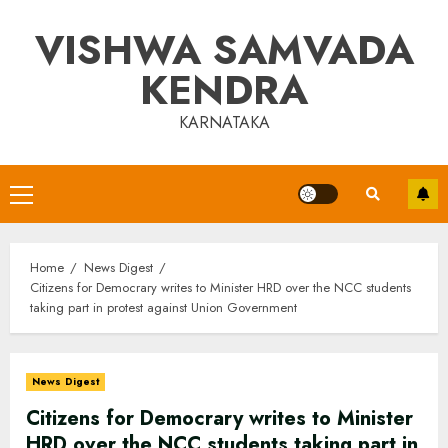
Skip
VISHWA SAMVADA
to
content
KENDRA
KARNATAKA
Primary
Menu
Home
News Digest
Citizens for Democrary writes to Minister HRD over the NCC students
taking part in protest against Union Government
News Digest
Citizens for Democrary writes to Minister
HRD over the NCC students taking part in