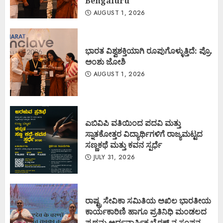
Bengaluru
AUGUST 1, 2026
ಭಾರತ ವಿಶ್ವಶಕ್ತಿಯಾಗಿ ರೂಪುಗೊಳ್ಳುತ್ತಿದೆ: ಪ್ರೊ.
ಅಂಶು ಜೋಶಿ
AUGUST 1, 2026
ಎಬಿವಿಪಿ ವತಿಯಿಂದ ಪದವಿ ಮತ್ತು
ಸ್ನಾತಕೋತ್ತರ ವಿದ್ಯಾರ್ಥಿಗಳಿಗೆ ರಾಜ್ಯಮಟ್ಟದ
ಸಣ್ಣಕಥೆ ಮತ್ತು ಕವನ ಸ್ಪರ್ಧೆ
JULY 31, 2026
ರಾಷ್ಟ್ರ ಸೇವಿಕಾ ಸಮಿತಿಯ ಅಖಿಲ ಭಾರತೀಯ
ಕಾರ್ಯಕಾರಿಣಿ ಹಾಗೂ ಪ್ರತಿನಿಧಿ ಮಂಡಲದ
ಪ್ರಥಮ ಅರ್ಧವಾರ್ಷಿಕ ಬೈಠಕ್ ನ ಸಂಪನ್ನ