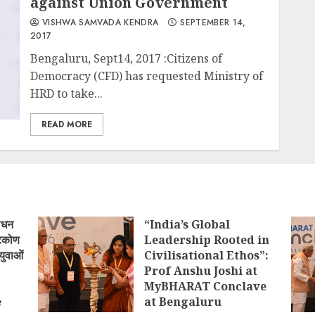
against Union Government
VISHWA SAMVADA KENDRA
SEPTEMBER 14,
2017
Bengaluru, Sept14, 2017 :Citizens of
Democracy (CFD) has requested Ministry of
HRD to take...
READ MORE
ोधन
“India’s Global
्टिकोण
Leadership Rooted in
युवाओं
Civilisational Ethos”:
Prof Anshu Joshi at
MyBHARAT Conclave
e
at Bengaluru