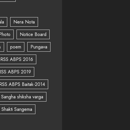
la
Nera Nota
Photo
Notice Board
s
poem
Pungava
RSS ABPS 2016
RSS ABPS 2019
RSS ABPS Baitak-2014
Sangha shiksha varga
a Shakti Sangema