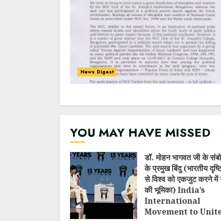
News Digest
YOU MAY HAVE MISSED
डॉ. मोहन भागवत जी के संब
के प्रमुख बिंदु (भारतीय दृष
से विश्व को एकजुट करने में 
की भूमिका) India’s
International
Movement to Unit