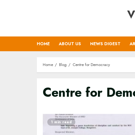
Skip
V
to
content
HOME
ABOUT US
NEWS DIGEST
AR
Home
Blog
Centre for Democracy
Centre for Dem
1 min read