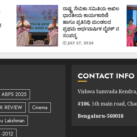
)
AUGUST 1, 2026
ರಾಷ್ಟ್ರ ಸೇವಿಕಾ ಸಮಿತಿಯ ಅಖಿಲ
ಿ
ಭಾರತೀಯ ಕಾರ್ಯಕಾರಿಣಿ
ಹಾಗೂ ಪ್ರತಿನಿಧಿ ಮಂಡಲದ
ದ
ಪ್ರಥಮ ಅರ್ಧವಾರ್ಷಿಕ ಬೈಠಕ್ ನ
ಸಂಪನ್ನ
JULY 27, 2026
CONTACT INFO
Vishwa Samvada Kendra,
ABPS 2025
#106,
5th main road, Ch
K REVIEW
Cinema
Bengaluru-560018
u Lakshman
 -2012