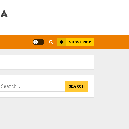
RA
SUBSCRIBE
earch
or: