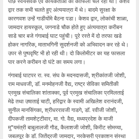
पीछे स्वयंसेवक एर्व कार्यकर्ताओं का काफिला चल रहा था। केशव
द्वार तक सभी चलते हुए अंत्ययात्रा में थे। बादमे सुरक्षा के
कारणवश उन्हें गाडीयोंमे बैठना पडा। केशव द्वार, लोकांची शाळा,
जामदार हायस्कूल, जगनाडे चौक होते हुए अंत्ययात्रा करीबन
साडे चार बजे गंगाबाई घाट पहुंची। पूरे रस्ते में दो तरफा खडे
होकर नागरिक, माताभगिनी सुदर्शनजी को अभिवादन कर रहे थे।
उपर से पुष्पवृष्टि भी हो रही थी। दो किलोमीटर का यह फासला
पार करने करीबन दो घंटे का समय लगा।
गंगाबाई घाटपर रा. स्व. संघ के मदनदासजी, श्रीकांतजी जोशी,
राम माधवजी, डॉ. मनमोहनजी वैद्य, राष्ट्र सेविका समितीकी
प्रमुख संचालिका शांताक्का, पूर्व प्रमुख संचालिका प्रमिलताई
मेढे तथा उषाताई चाटी, हरिद्वार के स्वामी अखिलेश वरानंदजी,
सुनील मानसिंगका, श्रीधररावजी गाडगे, डॉ. रवीजी जोशी,
दीपकजी तामशेट्टीवार, मा. गो. वैद्य, मध्यप्रदेश के माजी
मु”यमंत्री बाबुलालजी गौड, कैलाशजी जोशी, किरीट सोमय्या,
जबलपूर के डॉ. जितेंद्रजी जामदार, नरकेसरी प्रकाशन संस्था