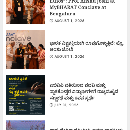
Ethos”: Prof Anshu Joshi at
MyBHARAT Conclave at
Bengaluru
AUGUST 1, 2026
ಭಾರತ ವಿಶ್ವಶಕ್ತಿಯಾಗಿ ರೂಪುಗೊಳ್ಳುತ್ತಿದೆ: ಪ್ರೊ.
ಅಂಶು ಜೋಶಿ
AUGUST 1, 2026
ಎಬಿವಿಪಿ ವತಿಯಿಂದ ಪದವಿ ಮತ್ತು
ಸ್ನಾತಕೋತ್ತರ ವಿದ್ಯಾರ್ಥಿಗಳಿಗೆ ರಾಜ್ಯಮಟ್ಟದ
ಸಣ್ಣಕಥೆ ಮತ್ತು ಕವನ ಸ್ಪರ್ಧೆ
JULY 31, 2026