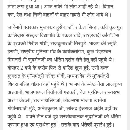
तांता लगा हुआ था। आज सबेरे भी लोग आही रहे थे। विमान,
बस, रेल तथा निजी वाहनों से बाहर गावसे भी लोग आये थे।
जानेमाने पत्रकार मुजफ्फर हुसेन, डॉ. राकेश सिन्हा, कवि कुलगुरु
कालिदास संस्कृत विद्यापीठ के पंकज चांदे, राष्ट्रवादी कॉंग”ेस
के प्रवक्ते गिरीश गांधी, राजकुमारजी तिरपुडे, भाजप की स्मृति
इराणी, राष्ट्रीय मुस्लिम मंच के कार्यकर्तागण, कुछ ख्रिश्चन
मिशनरी भी सुदर्शनजी का अंतिम दर्शन लेने हेतु वहॉं पहुंचे थे।
दोपहर 2 बजे के करीब फिर से बारिश शुरू हुई, उसी वक्त
गुजरात के मु”यमंत्री नरेंद्र मोदी, मध्यप्रदेश के मु”यमंत्री
शिवराजसिंह चौहान वहॉं पहुंचे थे। भाजप के ज्येष्ठ नेता लालकृष्ण
अडवानी, भाजपाध्यक्ष नितीनजी गडकरी, नेता प्रतिपक्ष राज्यसभा
अरुण जेटली, राजनाथसिंगजी, लोकसभा भाजपा उपनेता
गोपीनाथजी मुंडे, अनंतकुमार जी, सांसद हंसराज अहीर वहॉं पर
पहुंचे थे। पावने तीन बजे पूर्व सरसंघचालक सुदर्शनजी को अंतिम
प्रणाम हुआ एवं प्रार्थना हुई। उसके बाद अंतेष्ठी प्रारंभ हुई।