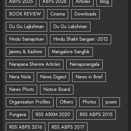
ABPS 2025
ABPS 2026
Articles
Blog
BOOK REVIEW
Cinema
Downloads
Du Gu Lajkshman
Du Gu Lakshman
Hindu Samajotsav
Hindu Shakti Sangam -2012
Jammu & Kashmir
Mangalore Sanghik
Narayana Shevire Articles
Nenapinangala
Nera Nota
News Digest
News in Brief
News Photo
Notice Board
Organisation Profiles
Others
Photos
poem
Pungava
RSS ABKM 2020
RSS ABPS 2015
RSS ABPS 2016
RSS ABPS 2017