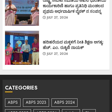
ರಾಷ್ಟ್ರ ಸೇವಿಕಾ ಸಮಿತಿಯ ಅಖಿಲ ಭಾರತೀಯ
ಕಾರ್ಯಕಾರಿಣಿ ಹಾಗೂ ಪ್ರತಿನಿಧಿ ಮಂಡಲದ
ಪ್ರಥಮ ಅರ್ಧವಾರ್ಷಿಕ ಬೈಠಕ್ ನ ಸಂಪನ್ನ
JULY 27, 2026
ಹದಿಹರೆಯದ ಮಕ್ಕಳಿಗೆ ನೀತಿ ಶಿಕ್ಷಣ ಅಗತ್ಯ:
ಹೆಚ್. ಎಂ. ರುಕ್ಮಿಣಿ ನಾಯಕ್
JULY 27, 2026
CATEGORIES
ABPS
ABPS 2023
ABPS 2024