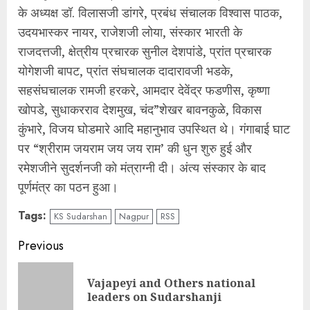
के अध्यक्ष डॉ. विलासजी डांगरे, प्रबंध संचालक विश्वास पाठक,
उदयभास्कर नायर, राजेशजी लोया, संस्कार भारती के
राजदत्तजी, क्षेत्रीय प्रचारक सुनील देशपांडे, प्रांत प्रचारक
योगेशजी बापट, प्रांत संघचालक दादारावजी भडके,
सहसंघचालक रामजी हरकरे, आमदार देवेंद्र फडणीस, कृष्णा
खोपडे, सुधाकरराव देशमुख, चंद”शेखर बावनकुळे, विकास
कुंभारे, विजय घोडमारे आदि महानुभाव उपस्थित थे। गंगाबाई घाट
पर “श्रीराम जयराम जय जय राम’ की धुन शुरु हुई और
रमेशजीने सुदर्शनजी को मंत्राग्नी दी। अंत्य संस्कार के बाद
पूर्णमंत्र का पठन हुआ।
Tags:
KS Sudarshan
Nagpur
RSS
Continue
Previous
Reading
Vajapeyi and Others national
Pre
leaders on Sudarshanji
pos