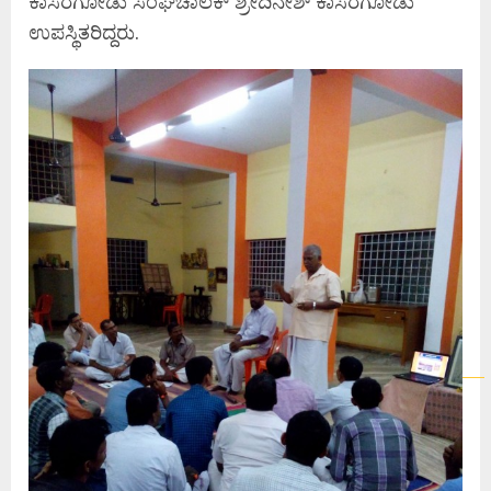
ಕಾಸರಗೋಡು ಸಂಘಚಾಲಕ್ ಶ್ರೀದಿನೇಶ್ ಕಾಸರಗೋಡು
ಉಪಸ್ಥಿತರಿದ್ದರು.