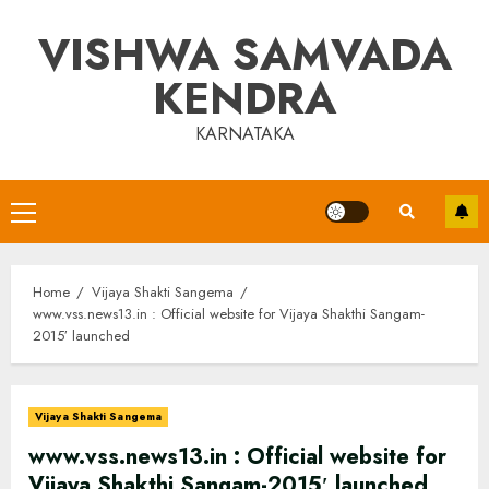
Skip
VISHWA SAMVADA
to
content
KENDRA
KARNATAKA
Primary
Menu
Home
Vijaya Shakti Sangema
www.vss.news13.in : Official website for Vijaya Shakthi Sangam-
2015′ launched
Vijaya Shakti Sangema
www.vss.news13.in : Official website for
Vijaya Shakthi Sangam-2015′ launched