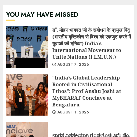
YOU MAY HAVE MISSED
डॉ. मोहन भागवत जी के संबोधन के प्रमुख बिंदु
(भारतीय दृष्टिकोण से विश्व को एकजुट करने में
युवाओं की भूमिका) India’s
International Movement to
Unite Nations (I.I.M.U.N.)
AUGUST 7, 2026
“India’s Global Leadership
Rooted in Civilisational
Ethos”: Prof Anshu Joshi at
MyBHARAT Conclave at
Bengaluru
AUGUST 1, 2026
ಭಾರತ ವಿಶ್ವಶಕ್ತಿಯಾಗಿ ರೂಪುಗೊಳ್ಳುತ್ತಿದೆ: ಪ್ರೊ.