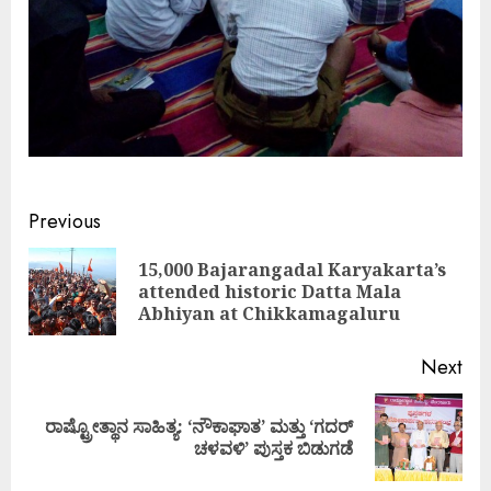
Continue
Previous
Reading
15,000 Bajarangadal Karyakarta’s
Pre
attended historic Datta Mala
pos
Abhiyan at Chikkamagaluru
Next
ರಾಷ್ಟ್ರೋತ್ಥಾನ ಸಾಹಿತ್ಯ: ‘ನೌಕಾಘಾತ’ ಮತ್ತು ‘ಗದರ್
Next
ಚಳವಳಿ’ ಪುಸ್ತಕ ಬಿಡುಗಡೆ
post: