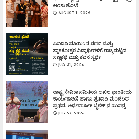
ಅಂಶು ಜೋಶಿ
AUGUST 1, 2026
ಎಬಿವಿಪಿ ವತಿಯಿಂದ ಪದವಿ ಮತ್ತು
ಸ್ನಾತಕೋತ್ತರ ವಿದ್ಯಾರ್ಥಿಗಳಿಗೆ ರಾಜ್ಯಮಟ್ಟದ
ಸಣ್ಣಕಥೆ ಮತ್ತು ಕವನ ಸ್ಪರ್ಧೆ
JULY 31, 2026
ರಾಷ್ಟ್ರ ಸೇವಿಕಾ ಸಮಿತಿಯ ಅಖಿಲ ಭಾರತೀಯ
ಕಾರ್ಯಕಾರಿಣಿ ಹಾಗೂ ಪ್ರತಿನಿಧಿ ಮಂಡಲದ
ಪ್ರಥಮ ಅರ್ಧವಾರ್ಷಿಕ ಬೈಠಕ್ ನ ಸಂಪನ್ನ
JULY 27, 2026