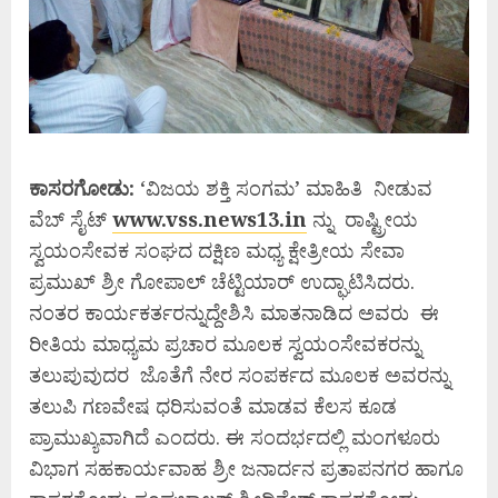
ಕಾಸರಗೋಡು:
‘ವಿಜಯ ಶಕ್ತಿ ಸಂಗಮ’ ಮಾಹಿತಿ ನೀಡುವ
ವೆಬ್ ಸೈಟ್
www.vss.news13.in
ನ್ನು ರಾಷ್ಟ್ರೀಯ
ಸ್ವಯಂಸೇವಕ ಸಂಘದ ದಕ್ಷಿಣ ಮಧ್ಯ ಕ್ಷೇತ್ರೀಯ ಸೇವಾ
ಪ್ರಮುಖ್ ಶ್ರೀ ಗೋಪಾಲ್ ಚೆಟ್ಟಿಯಾರ್ ಉದ್ಘಾಟಿಸಿದರು.
ನಂತರ ಕಾರ್ಯಕರ್ತರನ್ನುದ್ದೇಶಿಸಿ ಮಾತನಾಡಿದ ಅವರು ಈ
ರೀತಿಯ ಮಾಧ್ಯಮ ಪ್ರಚಾರ ಮೂಲಕ ಸ್ವಯಂಸೇವಕರನ್ನು
ತಲುಪುವುದರ ಜೊತೆಗೆ ನೇರ ಸಂಪರ್ಕದ ಮೂಲಕ ಅವರನ್ನು
ತಲುಪಿ ಗಣವೇಷ ಧರಿಸುವಂತೆ ಮಾಡವ ಕೆಲಸ ಕೂಡ
ಪ್ರಾಮುಖ್ಯವಾಗಿದೆ ಎಂದರು. ಈ ಸಂದರ್ಭದಲ್ಲಿ ಮಂಗಳೂರು
ವಿಭಾಗ ಸಹಕಾರ್ಯವಾಹ ಶ್ರೀ ಜನಾರ್ದನ ಪ್ರತಾಪನಗರ ಹಾಗೂ