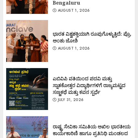
Bengaluru
AUGUST 1, 2026
ಭಾರತ ವಿಶ್ವಶಕ್ತಿಯಾಗಿ ರೂಪುಗೊಳ್ಳುತ್ತಿದೆ: ಪ್ರೊ.
ಅಂಶು ಜೋಶಿ
AUGUST 1, 2026
ಎಬಿವಿಪಿ ವತಿಯಿಂದ ಪದವಿ ಮತ್ತು
ಸ್ನಾತಕೋತ್ತರ ವಿದ್ಯಾರ್ಥಿಗಳಿಗೆ ರಾಜ್ಯಮಟ್ಟದ
ಸಣ್ಣಕಥೆ ಮತ್ತು ಕವನ ಸ್ಪರ್ಧೆ
JULY 31, 2026
ರಾಷ್ಟ್ರ ಸೇವಿಕಾ ಸಮಿತಿಯ ಅಖಿಲ ಭಾರತೀಯ
ಕಾರ್ಯಕಾರಿಣಿ ಹಾಗೂ ಪ್ರತಿನಿಧಿ ಮಂಡಲದ