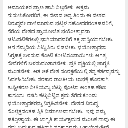
ಅಮಾಯಕರ ಪ್ರಾಣ ಹಾನಿ ನಿಲ್ಲಬೇಕು. ಅಕ್ರಮ
ನುಸುಳುಕೋರರಿಗೆ, ಈ ದೇಶದ ಅನ್ನ ತಿಂದು ಈ ದೇಶದ
ವಿರುದ್ಧವೇ ದಾಳಿಮಾಡುವ ಭಟ್ಕಳ ಸಹೋದರರಂತಹವರಿಗೆ,
ನೆರೆಯ ದೇಶದ ಪ್ರಾಯೋಜಿತ ಭಯೋತ್ಪಾದನಾ
ಚಟುವಟಿಕೆಗಲಲ್ಲಿ ಭಾಗಿಯಾದವರಿಗೆ ತಕ್ಕ ಶಾಸ್ತಿಯಾಗಬೇಕು.
ಆನ ನೆಮ್ಮದಿಯ ನಿಟ್ಟುಸಿರು ಬಿಡಬೇಕು. ಭಯೋತ್ಪಾದನಾ
ನಿಗ್ರಹಕ್ಕೆ ಬಳಸುವ ಕೋಟಿ ಕೋಟಿರೂಪಾಯಿಗಳು ಅಗತ್ಯ
ಸೇವೆಗಳಿಗೆ ಬಳಸುವಂತಾಗಬೇಕು. ಪ್ರತಿ ವ್ಯಕ್ತಿಯಲ್ಲಿ ಜಾಗೃತಿ
ಮೂಡಬೇಕು. ಆತ ಆಕೆ ದೇಶ ಸಂರಕ್ಷಣೆಯಲ್ಲಿ ತನ್ನ ಕರ್ತವ್ಯವನ್ನು
ನಿರ್ವಹಿಸಿಬೇಕು. ಸರಕಾರ ರಾಜಕೀಯ ಲಾಭಕ್ಕೆ ಹೊರತಾಗಿ
ತುಷ್ಟೀಕರಣ ನೀತಿಯನ್ನು ಬಿಟ್ಟು ಪೋಟಾ ಅಂತಹ ಕಠಿಣ
ಕಾನೂನು ರಚಿಸಿ ಕಟ್ಟುನಿಟ್ಟಿನ ಕ್ರಮ ತೆಗೆದುಕೊಂಡು
ಭಯೋತ್ಪಾದಕರನ್ನು ನಿಗ್ರಹಿಸಬೇಕು. ದೇಶದ ವಿರುದ್ಧ
ಸೊಲ್ಲೆತ್ತದಂತಹ ಸ್ಥಿತಿ ನಿರ್ಮಾಣವಾಗಬೇಕು. ಇವು ನಮ್ಮ
ಹಕ್ಕೋತ್ತಾಯ. ಈ ಜಾಗೃತಿ ಕಾರ್ಯಕ್ರಮದ ಮೂಲಕ ನಾವು ಈ
ನಮ್ಮ ಬದುಕುವ ಹಕ್ಕಿಗಾಗಿ ಸರಕಾರವನ್ನು ಒತ್ತಾಯಿಸುತ್ತೇವೆ.