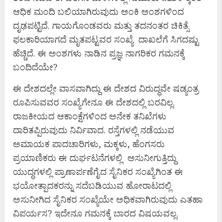
ಆಧಿಕ ಮಂದಿ ಬಲಿಯಾಗಿರುವುದು ಅಂಕಿ ಅಂಶಗಳಿಂದ
ದೃಢಪಟ್ಟಿದೆ. ಗಾಯಗೊಂಡವರು ಮತ್ತು ತದನಂತರ ಚಿಕಿತ್ಸೆ
ಫಲಕಾರಿಯಾಗದೆ ಮೃತಪಟ್ಟವರ ಸಂಖ್ಯೆ ದಾಖಲೆಗೆ ಸಿಗದಷ್ಟು
ಹೆಚ್ಚಿದೆ. ಈ ಅಂಶಗಳು ನಾಡಿನ ಪ್ರಜ್ಞ ನಾಗರಿಕರ ಗಮನಕ್ಕೆ
ಬಂದಿದೆಯೇ?
ಈ ದೇಶದಲ್ಲೇ ವಾಸವಾಗಿದ್ದು ಈ ದೇಶದ ವಿರುದ್ಧವೇ ಷಡ್ಯಂತ್ರ
ರೂಪಿಸುವವರ ಸಂಖ್ಯೆಗೇನೂ ಈ ದೇಶದಲ್ಲಿ ಬರವಿಲ್ಲ.
ರಾಜಕೀಯದ ಆಕಾಂಕ್ಷೆಗಳಿಂದ ಅನೇಕ ತನಿಖೆಗಳು
ದಾರಿತಪ್ಪಿರುವುದು ನಿರ್ವಿವಾದ. ರಸ್ತೆಗಳಲ್ಲಿ ನಡೆಯುವ
ಅಮಾಯಕ ಪಾದಚಾರಿಗಳು, ಮಕ್ಕಳು, ಹೆಂಗಸರು
ಪ್ರಯಾಣಿಕರು ಈ ದುರ್ಘಟನೆಗಳಲ್ಲಿ ಅಸುನೀಗುತ್ತಿದ್ದು
ಯುದ್ಧಗಳಲ್ಲಿ ಪ್ರಾಣಾರ್ಪಣೆಗೈದ ಸೈನಿಕರ ಸಂಖ್ಯೆಗಿಂತ ಈ
ಭಯೋತ್ಪಾದಕರನ್ನು ಸದೆಬಡಿಯುವ ಹೋರಾಟದಲ್ಲಿ
ಅಸುನೀಗಿದ ಸೈನಿಕರ ಸಂಖ್ಯೆಯೇ ಅಧಿಕವಾಗಿರುವುದು ಎತಹಾ
ವಿಪರ್ಯಸ? ಇದೇನೂ ಗಮನಕ್ಕೆ ಬಾರದ ವಿಷಯವಲ್ಲ.