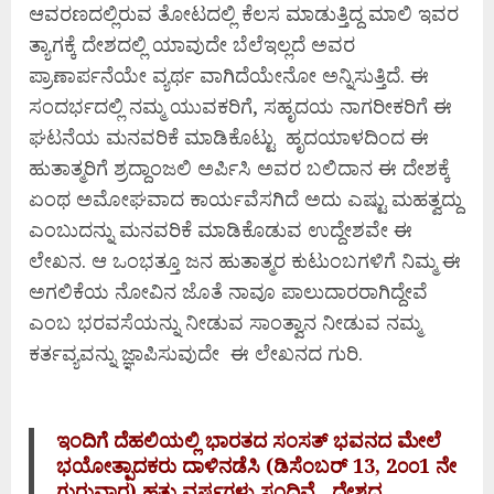
ಆವರಣದಲ್ಲಿರುವ ತೋಟದಲ್ಲಿ ಕೆಲಸ ಮಾಡುತ್ತಿದ್ದ ಮಾಲಿ ಇವರ
ತ್ಯಾಗಕ್ಕೆ ದೇಶದಲ್ಲಿ ಯಾವುದೇ ಬೆಲೆಇಲ್ಲದೆ ಅವರ
ಪ್ರಾಣಾರ್ಪನೆಯೇ ವ್ಯರ್ಥ ವಾಗಿದೆಯೇನೋ ಅನ್ನಿಸುತ್ತಿದೆ. ಈ
ಸಂದರ್ಭದಲ್ಲಿ ನಮ್ಮ ಯುವಕರಿಗೆ, ಸಹೃದಯ ನಾಗರೀಕರಿಗೆ ಈ
ಘಟನೆಯ ಮನವರಿಕೆ ಮಾಡಿಕೊಟ್ಟು ಹೃದಯಾಳದಿಂದ ಈ
ಹುತಾತ್ಮರಿಗೆ ಶ್ರದ್ದಾಂಜಲಿ ಅರ್ಪಿಸಿ ಅವರ ಬಲಿದಾನ ಈ ದೇಶಕ್ಕೆ
ಏಂಥ ಅಮೋಘವಾದ ಕಾರ್ಯವೆಸಗಿದೆ ಅದು ಎಷ್ಟು ಮಹತ್ವದ್ದು
ಎಂಬುದನ್ನು ಮನವರಿಕೆ ಮಾಡಿಕೊಡುವ ಉದ್ದೇಶವೇ ಈ
ಲೇಖನ. ಆ ಒಂಭತ್ತೂ ಜನ ಹುತಾತ್ಮರ ಕುಟುಂಬಗಳಿಗೆ ನಿಮ್ಮ ಈ
ಅಗಲಿಕೆಯ ನೋವಿನ ಜೊತೆ ನಾವೂ ಪಾಲುದಾರರಾಗಿದ್ದೇವೆ
ಎಂಬ ಭರವಸೆಯನ್ನು ನೀಡುವ ಸಾಂತ್ವಾನ ನೀಡುವ ನಮ್ಮ
ಕರ್ತವ್ಯವನ್ನು ಜ್ಞಾಪಿಸುವುದೇ ಈ ಲೇಖನದ ಗುರಿ.
ಇಂದಿಗೆ ದೆಹಲಿಯಲ್ಲಿ ಭಾರತದ ಸಂಸತ್ ಭವನದ ಮೇಲೆ
ಭಯೋತ್ಪಾದಕರು ದಾಳಿನಡೆಸಿ (ಡಿಸೆಂಬರ್ 13, 2೦೦1 ನೇ
ಗುರುವಾರ) ಹತ್ತು ವರ್ಷಗಳು ಸಂದಿವೆ. ದೇಶದ