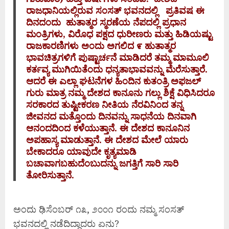
ರಾಜಧಾನಿಯಲ್ಲಿರುವ ಸಂಸತ್ ಭವನದಲ್ಲಿ ಪ್ರತಿವಷ ಈ
ದಿನದಂದು ಹುತಾತ್ಮರ ಸ್ಮರಣೆಯ ನೆಪದಲ್ಲಿ ಪ್ರಧಾನ
ಮಂತ್ರಿಗಳು, ವಿರೊಧ ಪಕ್ಷದ ಧುರೀಣರು ಮತ್ತು ಹಿಡಿಯಷ್ಟು
ರಾಜಕಾರಣಿಗಳು ಅಂದು ಅಗಲಿದ ೯ ಹುತಾತ್ಮರ
ಭಾವಚಿತ್ರಗಳಿಗೆ ಪುಷ್ಟಾರ್ಚನೆ ಮಾಡಿದರೆ ತಮ್ಮ ಮಾಮೂಲಿ
ಕರ್ತವ್ಯ ಮುಗಿಯಿತೆಂದು ಧನ್ಯತಾಭಾವವನ್ನು ಮೆರೆಸುತ್ತಾರೆ.
ಆದರೆ ಈ ಎಲ್ಲಾ ಘಟನೆಗಳ ಹಿಂದಿನ ಕುತಂತ್ರಿ ಅಫಜಲ್
ಗುರು ಮಾತ್ರ ನಮ್ಮ ದೇಶದ ಕಾನೂನು ಗಲ್ಲು ಶಿಕ್ಷೆ ವಿಧಿಸಿದರೂ
ಸರಕಾರದ ತುಷ್ಟೀಕರಣ ನೀತಿಯ ನೆರವಿನಿಂದ ತನ್ನ
ಜೀವನದ ಮತ್ತೊಂದು ದಿನವನ್ನು ಸಾಧನೆಯ ದಿನವಾಗಿ
ಆನಂದದಿಂದ ಕಳೆಯುತ್ತಾನೆ. ಈ ದೇಶದ ಕಾನೂನಿನ
ಅಪಹಾಸ್ಯ ಮಾಡುತ್ತಾನೆ. ಈ ದೇಶದ ಮೇಲೆ ಯಾರು
ಬೇಕಾದರೂ ಯಾವುದೇ ಕೃತ್ಯಮಾಡಿ
ಬಚಾವಾಗಬಹುದೆಂಬುದನ್ನು ಜಗತ್ತಿಗೆ ಸಾರಿ ಸಾರಿ
ತೋರಿಸುತ್ತಾನೆ.
ಅಂದು ಢಿಸೆಂಬರ್ ೧೩, ೨೦೦೧ ರಂದು ನಮ್ಮ ಸಂಸತ್
ಭವನದಲ್ಲಿ ನಡೆದಿದ್ದಾದರು ಏನು?