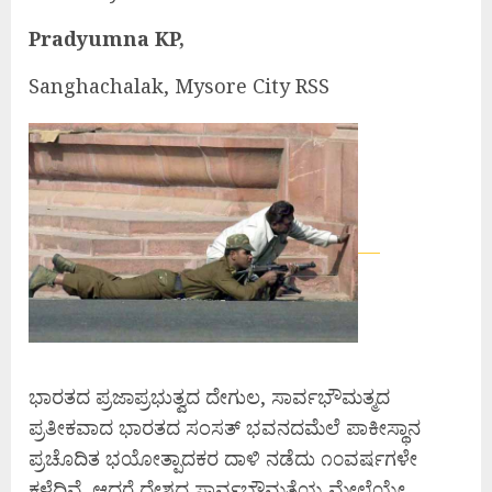
Pradyumna KP,
Sanghachalak, Mysore City RSS
ಭಾರತದ ಪ್ರಜಾಪ್ರಭುತ್ವದ ದೇಗುಲ, ಸಾರ್ವಭೌಮತ್ಮದ
ಪ್ರತೀಕವಾದ ಭಾರತದ ಸಂಸತ್ ಭವನದಮೆಲೆ ಪಾಕೀಸ್ಥಾನ
ಪ್ರಚೊದಿತ ಭಯೋತ್ಪಾದಕರ ದಾಳಿ ನಡೆದು ೧೦ವರ್ಷಗಳೇ
ಕಳೆದಿವೆ. ಆದರೆ ದೇಶದ ಸಾರ್ವಭೌಮತೆಯ ಮೇಲೆಯೇ