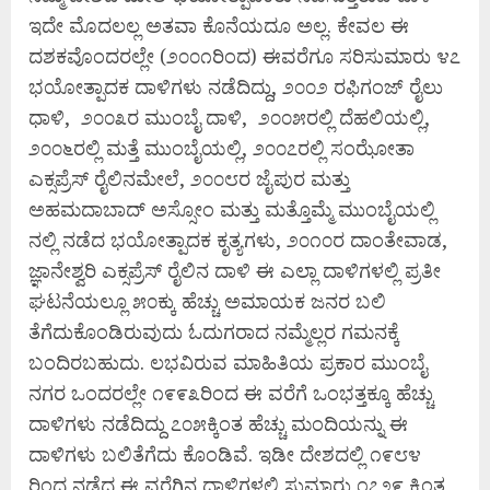
ಇದೇ ಮೊದಲಲ್ಲ ಅತವಾ ಕೊನೆಯದೂ ಅಲ್ಲ. ಕೇವಲ ಈ
ದಶಕವೊಂದರಲ್ಲೇ (೨೦೦೧ರಿಂದ) ಈವರೆಗೂ ಸರಿಸುಮಾರು ೪೭
ಭಯೋತ್ಪಾದಕ ದಾಳಿಗಳು ನಡೆದಿದ್ದು, ೨೦೦೨ ರಫಿಗಂಜ್ ರೈಲು
ಧಾಳಿ, ೨೦೦೩ರ ಮುಂಬೈ ದಾಳಿ, ೨೦೦೫ರಲ್ಲಿ ದೆಹಲಿಯಲ್ಲಿ,
೨೦೦೬ರಲ್ಲಿ ಮತ್ತೆ ಮುಂಬೈಯಲ್ಲಿ, ೨೦೦೭ರಲ್ಲಿ ಸಂಝೋತಾ
ಎಕ್ಸಪ್ರೆಸ್ ರೈಲಿನಮೇಲೆ, ೨೦೦೮ರ ಜೈಪುರ ಮತ್ತು
ಅಹಮದಾಬಾದ್ ಅಸ್ಸೋಂ ಮತ್ತು ಮತ್ತೊಮ್ಮೆ ಮುಂಬೈಯಲ್ಲಿ
ನಲ್ಲಿ ನಡೆದ ಭಯೋತ್ಪಾದಕ ಕೃತ್ಯಗಳು, ೨೦೧೦ರ ದಾಂತೇವಾಡ,
ಜ್ಞಾನೇಶ್ವರಿ ಎಕ್ಸಪ್ರೆಸ್ ರೈಲಿನ ದಾಳಿ ಈ ಎಲ್ಲಾ ದಾಳಿಗಳಲ್ಲಿ ಪ್ರತೀ
ಘಟನೆಯಲ್ಲೂ ೫೦ಕ್ಕು ಹೆಚ್ಚು ಅಮಾಯಕ ಜನರ ಬಲಿ
ತೆಗೆದುಕೊಂಡಿರುವುದು ಓದುಗರಾದ ನಮ್ಮೆಲ್ಲರ ಗಮನಕ್ಕೆ
ಬಂದಿರಬಹುದು. ಲಭವಿರುವ ಮಾಹಿತಿಯ ಪ್ರಕಾರ ಮುಂಬೈ
ನಗರ ಒಂದರಲ್ಲೇ ೧೯೯೩ರಿಂದ ಈ ವರೆಗೆ ಒಂಭತ್ತಕ್ಕೂ ಹೆಚ್ಚು
ದಾಳಿಗಳು ನಡೆದಿದ್ದು ೭೦೫ಕ್ಕಿಂತ ಹೆಚ್ಚು ಮಂದಿಯನ್ನು ಈ
ದಾಳಿಗಳು ಬಲಿತೆಗೆದು ಕೊಂಡಿವೆ. ಇಡೀ ದೇಶದಲ್ಲಿ ೧೯೮೪
ರಿಂದ ನಡೆದ ಈ ವರೆಗಿನ ದಾಳಿಗಳಲ್ಲಿ ಸುಮಾರು ೧೭೨೯ ಕ್ಕಿಂತ