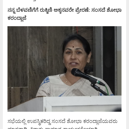
ನನ್ನ ಬೆಳವಣಿಗೆಗೆ ರುಕ್ಮಿಣಿ ಅಕ್ಕನವರೇ ಪ್ರೇರಣೆ: ಸಂಸದೆ ಶೋಭಾ
ಕರಂದ್ಲಾಜೆ
ಸಭೆಯಲ್ಲಿ ಉಪಸ್ಥಿತರಿದ್ದ ಸಂಸದೆ ಶೋಭಾ ಕರಂದ್ಲಾಜೆಯವರು