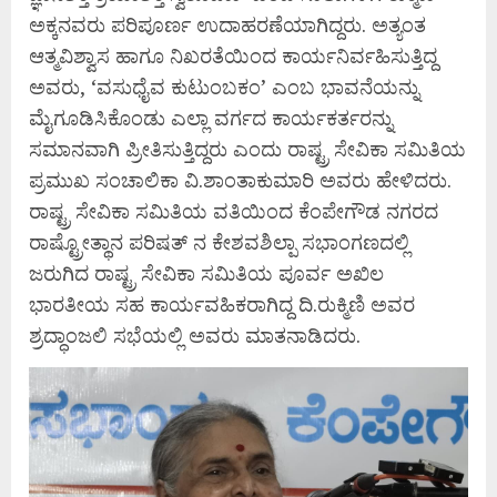
ಅಕ್ಕನವರು ಪರಿಪೂರ್ಣ ಉದಾಹರಣೆಯಾಗಿದ್ದರು. ಅತ್ಯಂತ
ಆತ್ಮವಿಶ್ವಾಸ ಹಾಗೂ ನಿಖರತೆಯಿಂದ ಕಾರ್ಯನಿರ್ವಹಿಸುತ್ತಿದ್ದ
ಅವರು, ‘ವಸುಧೈವ ಕುಟುಂಬಕಂ’ ಎಂಬ ಭಾವನೆಯನ್ನು
ಮೈಗೂಡಿಸಿಕೊಂಡು ಎಲ್ಲಾ ವರ್ಗದ ಕಾರ್ಯಕರ್ತರನ್ನು
ಸಮಾನವಾಗಿ ಪ್ರೀತಿಸುತ್ತಿದ್ದರು ಎಂದು ರಾಷ್ಟ್ರ ಸೇವಿಕಾ ಸಮಿತಿಯ
ಪ್ರಮುಖ ಸಂಚಾಲಿಕಾ ವಿ.ಶಾಂತಾಕುಮಾರಿ ಅವರು ಹೇಳಿದರು.
ರಾಷ್ಟ್ರ ಸೇವಿಕಾ ಸಮಿತಿಯ ವತಿಯಿಂದ ಕೆಂಪೇಗೌಡ ನಗರದ
ರಾಷ್ಟ್ರೋತ್ಥಾನ ಪರಿಷತ್ ನ ಕೇಶವಶಿಲ್ಪಾ ಸಭಾಂಗಣದಲ್ಲಿ
ಜರುಗಿದ ರಾಷ್ಟ್ರ ಸೇವಿಕಾ ಸಮಿತಿಯ ಪೂರ್ವ ಅಖಿಲ
ಭಾರತೀಯ ಸಹ ಕಾರ್ಯವಹಿಕರಾಗಿದ್ದ ದಿ.ರುಕ್ಮಿಣಿ ಅವರ
ಶ್ರದ್ಧಾಂಜಲಿ ಸಭೆಯಲ್ಲಿ ಅವರು ಮಾತನಾಡಿದರು.