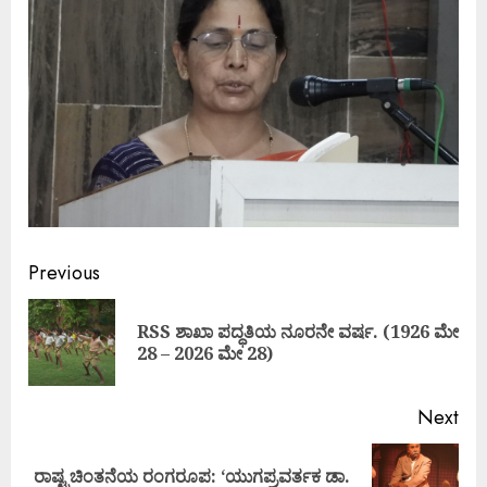
Continue
Previous
Reading
RSS ಶಾಖಾ ಪದ್ಧತಿಯ ನೂರನೇ ವರ್ಷ. (1926 ಮೇ
Pre
28 – 2026 ಮೇ 28)
pos
Next
ರಾಷ್ಟ್ರಚಿಂತನೆಯ ರಂಗರೂಪ: ‘ಯುಗಪ್ರವರ್ತಕ ಡಾ.
Next