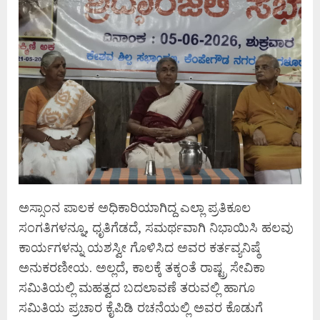
ಅಸ್ಸಾಂನ ಪಾಲಕ ಅಧಿಕಾರಿಯಾಗಿದ್ದ ಎಲ್ಲಾ ಪ್ರತಿಕೂಲ
ಸಂಗತಿಗಳನ್ನೂ, ಧೃತಿಗೆಡದೆ, ಸಮರ್ಥವಾಗಿ ನಿಭಾಯಿಸಿ ಹಲವು
ಕಾರ್ಯಗಳನ್ನು ಯಶಸ್ವೀ ಗೊಳಿಸಿದ ಅವರ ಕರ್ತವ್ಯನಿಷ್ಠೆ
ಅನುಕರಣೀಯ. ಅಲ್ಲದೆ, ಕಾಲಕ್ಕೆ ತಕ್ಕಂತೆ ರಾಷ್ಟ್ರ ಸೇವಿಕಾ
ಸಮಿತಿಯಲ್ಲಿ ಮಹತ್ವದ ಬದಲಾವಣೆ ತರುವಲ್ಲಿ ಹಾಗೂ
ಸಮಿತಿಯ ಪ್ರಚಾರ ಕೈಪಿಡಿ ರಚನೆಯಲ್ಲಿ ಅವರ ಕೊಡುಗೆ