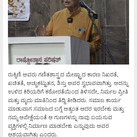
ರುಕ್ಮಿಣಿ ಅವರು ಗಣಿತಶಾಸ್ತ್ರದ ಮೇಷ್ಟ್ರಾದ ಕಾರಣ ನಿಖರತೆ,
ಖಚಿತತೆ, ಅಚ್ಚುಕಟ್ಟುತನ, ಶಿಸ್ತು ಅವರ ಸ್ವಭಾವವಾಗಿತ್ತು. ಅದನ್ನು
ಉಳಿದ ಕಿರಿಯರಿಗೆ ಕಠೋರತೆಯಿಂದ ತಿಳಿಸದೇ, ನಿರ್ಮಲ ಪ್ರೀತಿ
ಮತ್ತು ಮೃದು ಮಾತಿನಿಂದ ತಿದ್ದಿ ತೀಡಿದರು. ಸಮಾಜ ಕಾರ್ಯ
ಮಾಡುವಾಗ ಸಮಾಜದ ಬಗ್ಗೆ ಅತ್ಯಂತ ಆದರ ಇರಬೇಕು ಮತ್ತು
ನಮ್ಮ ಅಪೇಕ್ಷೆಯಂತೆ ಆ ಗುಣಗಳನ್ನು ನಾವು ಬಯಸುವ
ವ್ಯಕ್ತಿಗಳಲ್ಲಿ ನಿರ್ಮಾಣ ಮಾಡಬೇಕು ಎನ್ನುವುದು ಅವರ
ಆಶಯವಾಗಿತ್ತು ಎಂದರು.