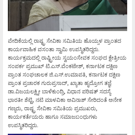
ವೇದಿಕೆಯಲ್ಲಿ ರಾಷ್ಟ್ರ ಸೇವಿಕಾ ಸಮಿತಿಯ ಹೊಯ್ಸಳ ಪ್ರಾಂತದ
ಕಾರ್ಯವಾಹಿಕ ವಸಂತಾ ಸ್ವಾಮಿ ಉಪಸ್ಥಿತರಿದ್ದರು.
ಕಾರ್ಯಕ್ರಮದಲ್ಲಿ ರಾಷ್ಟ್ರೀಯ ಸ್ವಯಂಸೇವಕ ಸಂಘದ ಕ್ಷೇತ್ರೀಯ
ಸಂಪರ್ಕ ಪ್ರಮುಖ್ ಟಿ.ಎಸ್.ವೆಂಕಟೇಶ್, ಕರ್ನಾಟಕ ದಕ್ಷಿಣ
ಪ್ರಾಂತ ಸಂಘಚಾಲಕ ಜಿ.ಎಸ್.ಉಮಾಪತಿ, ಕರ್ನಾಟಕ ದಕ್ಷಿಣ
ಪ್ರಾಂತ ಪ್ರಚಾರಕ ಗುರುಪ್ರಸಾದ್, ಖ್ಯಾತಾ ಹೃದ್ರೋಗ ತಜ್ಞೆ
ಡಾ.ವಿಜಯಲಕ್ಷ್ಮೀ ಬಾಳೆಕುಂದ್ರಿ, ವಿಧಾನ ಪರಿಷತ್ ಸದಸ್ಯೆ
ಭಾರತೀ ಶೆಟ್ಟಿ, ನಟಿ ಮಾಳವಿಕಾ ಅವಿನಾಶ್ ಸೇರಿದಂತೆ ಅನೇಕ
ಗಣ್ಯರು, ರಾಷ್ಟ್ರ ಸೇವಿಕಾ ಸಮಿತಿಯ ಪ್ರಮುಖರು,
ಕಾರ್ಯಕರ್ತೆಯರು ಹಾಗೂ ಸಮಾಜಬಂಧುಗಳು
ಉಪಸ್ಥಿತರಿದ್ದರು.