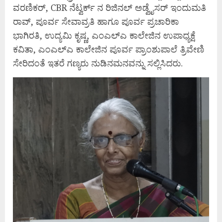
ವರಣಿಕರ್, CBR ನೆಟ್ವರ್ಕ್ ನ ರಿಜಿನಲ್ ಅಡ್ವೈಸರ್ ಇಂದುಮತಿ
ರಾವ್, ಪೂರ್ವ ಸೇವಾವ್ರತಿ ಹಾಗೂ ಪೂರ್ವ ಪ್ರಚಾರಿಕಾ
ಭಾಗಿರತಿ, ಉದ್ಯಮಿ ಕೃಷ್ಣ, ಎಂಎಲ್ಎ ಕಾಲೇಜಿನ ಉಪಾಧ್ಯಕ್ಷೆ
ಕವಿತಾ, ಎಂಎಲ್ಎ ಕಾಲೇಜಿನ ಪೂರ್ವ ಪ್ರಾಂಶುಪಾಲೆ ತ್ರಿವೇಣಿ
ಸೇರಿದಂತೆ ಇತರೆ ಗಣ್ಯರು ನುಡಿನಮನವನ್ನು ಸಲ್ಲಿಸಿದರು.