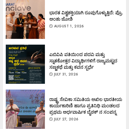
ಭಾರತ ವಿಶ್ವಶಕ್ತಿಯಾಗಿ ರೂಪುಗೊಳ್ಳುತ್ತಿದೆ: ಪ್ರೊ.
ಅಂಶು ಜೋಶಿ
AUGUST 1, 2026
ಎಬಿವಿಪಿ ವತಿಯಿಂದ ಪದವಿ ಮತ್ತು
ಸ್ನಾತಕೋತ್ತರ ವಿದ್ಯಾರ್ಥಿಗಳಿಗೆ ರಾಜ್ಯಮಟ್ಟದ
ಸಣ್ಣಕಥೆ ಮತ್ತು ಕವನ ಸ್ಪರ್ಧೆ
JULY 31, 2026
ರಾಷ್ಟ್ರ ಸೇವಿಕಾ ಸಮಿತಿಯ ಅಖಿಲ ಭಾರತೀಯ
ಕಾರ್ಯಕಾರಿಣಿ ಹಾಗೂ ಪ್ರತಿನಿಧಿ ಮಂಡಲದ
ಪ್ರಥಮ ಅರ್ಧವಾರ್ಷಿಕ ಬೈಠಕ್ ನ ಸಂಪನ್ನ
JULY 27, 2026