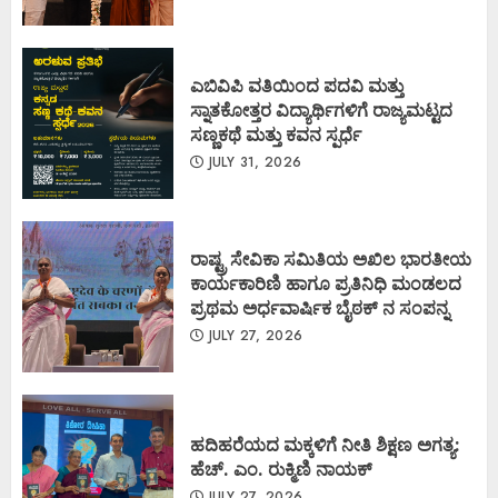
ಎಬಿವಿಪಿ ವತಿಯಿಂದ ಪದವಿ ಮತ್ತು
ಸ್ನಾತಕೋತ್ತರ ವಿದ್ಯಾರ್ಥಿಗಳಿಗೆ ರಾಜ್ಯಮಟ್ಟದ
ಸಣ್ಣಕಥೆ ಮತ್ತು ಕವನ ಸ್ಪರ್ಧೆ
JULY 31, 2026
ರಾಷ್ಟ್ರ ಸೇವಿಕಾ ಸಮಿತಿಯ ಅಖಿಲ ಭಾರತೀಯ
ಕಾರ್ಯಕಾರಿಣಿ ಹಾಗೂ ಪ್ರತಿನಿಧಿ ಮಂಡಲದ
ಪ್ರಥಮ ಅರ್ಧವಾರ್ಷಿಕ ಬೈಠಕ್ ನ ಸಂಪನ್ನ
JULY 27, 2026
ಹದಿಹರೆಯದ ಮಕ್ಕಳಿಗೆ ನೀತಿ ಶಿಕ್ಷಣ ಅಗತ್ಯ:
ಹೆಚ್. ಎಂ. ರುಕ್ಮಿಣಿ ನಾಯಕ್
JULY 27, 2026