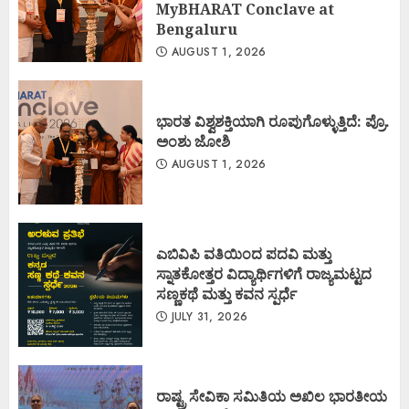
MyBHARAT Conclave at
Bengaluru
AUGUST 1, 2026
ಭಾರತ ವಿಶ್ವಶಕ್ತಿಯಾಗಿ ರೂಪುಗೊಳ್ಳುತ್ತಿದೆ: ಪ್ರೊ.
ಅಂಶು ಜೋಶಿ
AUGUST 1, 2026
ಎಬಿವಿಪಿ ವತಿಯಿಂದ ಪದವಿ ಮತ್ತು
ಸ್ನಾತಕೋತ್ತರ ವಿದ್ಯಾರ್ಥಿಗಳಿಗೆ ರಾಜ್ಯಮಟ್ಟದ
ಸಣ್ಣಕಥೆ ಮತ್ತು ಕವನ ಸ್ಪರ್ಧೆ
JULY 31, 2026
ರಾಷ್ಟ್ರ ಸೇವಿಕಾ ಸಮಿತಿಯ ಅಖಿಲ ಭಾರತೀಯ