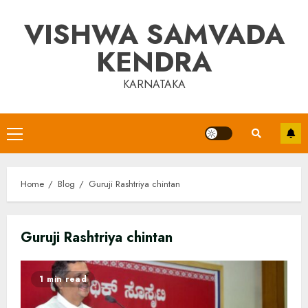
Skip
VISHWA SAMVADA
to
content
KENDRA
KARNATAKA
Primary
Menu
Home
Blog
Guruji Rashtriya chintan
Guruji Rashtriya chintan
1 min read