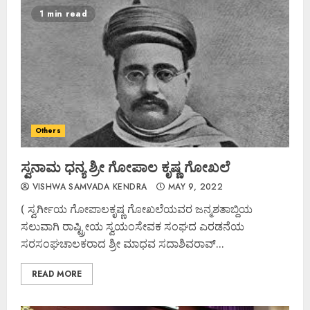
1 min read
Others
ಸ್ವನಾಮ ಧನ್ಯ ಶ್ರೀ ಗೋಪಾಲ ಕೃಷ್ಣ ಗೋಖಲೆ
VISHWA SAMVADA KENDRA
MAY 9, 2022
( ಸ್ವರ್ಗೀಯ ಗೋಪಾಲಕೃಷ್ಣ ಗೋಖಲೆಯವರ ಜನ್ಮಶತಾಬ್ದಿಯ
ಸಲುವಾಗಿ ರಾಷ್ಟ್ರೀಯ ಸ್ವಯಂಸೇವಕ ಸಂಘದ ಎರಡನೆಯ
ಸರಸಂಘಚಾಲಕರಾದ ಶ್ರೀ ಮಾಧವ ಸದಾಶಿವರಾವ್...
READ MORE