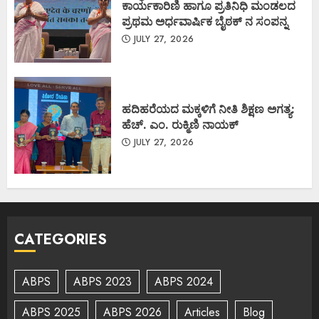
ಕಾರ್ಯಕಾರಿಣಿ ಹಾಗೂ ಪ್ರತಿನಿಧಿ ಮಂಡಲದ
ಪ್ರಥಮ ಅರ್ಧವಾರ್ಷಿಕ ಬೈಠಕ್ ನ ಸಂಪನ್ನ
JULY 27, 2026
ಹದಿಹರೆಯದ ಮಕ್ಕಳಿಗೆ ನೀತಿ ಶಿಕ್ಷಣ ಅಗತ್ಯ:
ಹೆಚ್. ಎಂ. ರುಕ್ಮಿಣಿ ನಾಯಕ್
JULY 27, 2026
CATEGORIES
ABPS
ABPS 2023
ABPS 2024
ABPS 2025
ABPS 2026
Articles
Blog