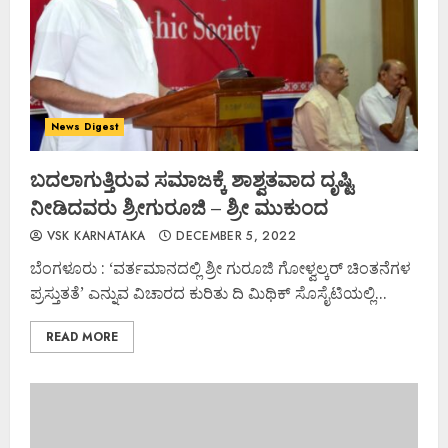
News Digest
ಬದಲಾಗುತ್ತಿರುವ ಸಮಾಜಕ್ಕೆ ಶಾಶ್ವತವಾದ ದೃಷ್ಟಿ
ನೀಡಿದವರು ಶ್ರೀಗುರೂಜಿ – ಶ್ರೀ ಮುಕುಂದ ‌
VSK KARNATAKA
DECEMBER 5, 2022
ಬೆಂಗಳೂರು : ‘ವರ್ತಮಾನದಲ್ಲಿ ಶ್ರೀ ಗುರೂಜಿ ಗೋಳ್ವಲ್ಕರ್ ಚಿಂತನೆಗಳ
ಪ್ರಸ್ತುತತೆ’ ಎನ್ನುವ ವಿಚಾರದ ಕುರಿತು ದಿ ಮಿಥಿಕ್ ಸೊಸೈಟಿಯಲ್ಲಿ...
READ MORE