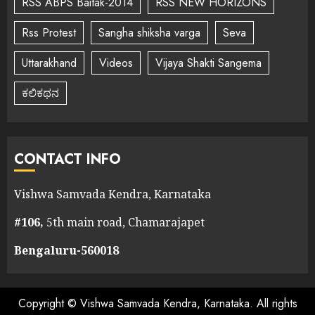
RSS ABPS Baitak-2014
RSS NEW HORIZONS
Rss Protest
Sangha shiksha varga
Seva
Uttarakhand
Videos
Vijaya Shakti Sangema
ಕಲಿಕಥನ
CONTACT INFO
Vishwa Samvada Kendra, Karnataka
#106,
5th main road, Chamarajapet
Bengaluru-560018
Copyright © Vishwa Samvada Kendra, Karnataka. All rights