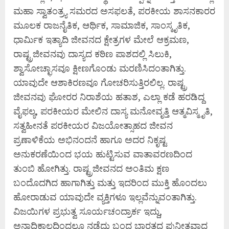
ಮಹಾ ಸ್ವಾತಂತ್ರ್ಯ ಸಮರದ ಅಸಫಲತೆ, ಪರಕೀಯ ಶಾಸನಕಾರರ
ಮೂಲಕ ರಾಜನೈತಿಕ, ಆರ್ಥಿಕ, ಸಾಮಾಜಿಕ, ಸಾಂಸ್ಕೃತಿಕ,
ಧಾರ್ಮಿಕ ಇತ್ಯಾದಿ ಜೀವನದ ಕ್ಷೇತ್ರಗಳ ಮೇಲೆ ಆಕ್ರಮಣ,
ರಾಷ್ಟ್ರಜೀವನವು ದಾಸ್ಯದ ಕಠಿಣ ಪಾಶದಲ್ಲಿ ಸಿಲುಕಿ,
ಶ್ವಾಸೋಚ್ಛಾಸವೂ ಕ್ಷೀಣಗೊಂಡು ಮರಣಿಸಿದಂತಾಗಿತ್ತು.
ಯಾವುದೇ ಆಶಾಕಿರಣವೂ ಗೋಚರಿಸುತ್ತಿರಲಿಲ್ಲ. ರಾಷ್ಟ್ರ
ಜೀವನವು ಘೋರರ ನಿರಾಶೆಯ ಹತಾಶ, ಎಲ್ಲಾ ಕಡೆ ಹರಡಿದ್ದ
ವೈಫಲ್ಯ, ಪರಕೀಯರ ಮೇಲಿನ ದಾಸ್ಯ ಮನೋವೃತ್ತಿ ಆತ್ಮವಿಸ್ಮೃತಿ,
ಸತ್ವಹೀನತೆ ಪರಕೀಯರ ವಿಜಯೋತ್ಸಾಹದ ಜೀವನ
ಪ್ರಣಾಳಿಕೆಯ ಅಭಿನಂದನೆ ಹಾಗೂ ಅದರ ನಿಕೃಷ್ಟ
ಅನುಕರಣೆಯಿಂದ ಭಯ ಹುಟ್ಟಿಸುವ ವಾತಾವರಣದಿಂದ
ತುಂಬಿ ಹೋಗಿತ್ತು. ರಾಷ್ಟ್ರಜೀವನದ ಅಂತಿಮ ಕ್ಷಣ
ಬಂದೊದಗಿದ ಹಾಗಾಗಿತ್ತು ಮತ್ತು ಇದರಿಂದ ಮುಕ್ತಿ ಹೊಂದಲು
ಹೋರಾಡುವ ಯಾವುದೇ ವ್ಯಕ್ತಿಗಳೂ ಇಲ್ಲವೆನ್ನುವಂತಾಗಿತ್ತು.
ವಿಜಯಿಗಳ ಪ್ರಭುತ್ವ ಸೂರ್ಯಚಂದ್ರಾರ್ಕ ಇದ್ದು,
ಅನಾದಿಕಾಲದಿಂದಲೂ ನಡೆದು ಬಂದ ಭಾರತದ ಪುನೀತವಾದ