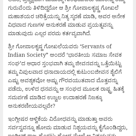
ಗುರುವೆಂದು ತಿಳಿದಿದ್ದರೋ ಆ ಶ್ರೀ ಗೋಪಾಲಕೃಷ್ಣ ಗೋಖಲೆ
ಮಹಾಶಯರ ಚರಿತ್ರೆಯನ್ನು ನಿತ್ಯ ಸ್ಮರಣೆ ಮಾಡಿ, ಅವರ ಅನೇಕ
ವಿಧವಾದ ಗುಣಗಳ ಅನುಕರಣೆ ಮಾಡುವ ಪ್ರಯತ್ನವನ್ನು
ಮಾಡುವುದು ಎಲ್ಲರ ಪರಮ ಕರ್ತವ್ಯವಾಗಿದೆ.
ಶ್ರೀ ಗೋಪಾಲಕೃಷ್ಣ ಗೋಖಲೆಯವರು ‘Servants of
Indian Society” ಅಂದರೆ ‘ಭಾರತೀಯ ಸಮಾಜ ಸೇವಕ
ಸಂಘ’ದ ಆಧಾರ ಸ್ತಂಭವಾಗಿ ತಮ್ಮ ಜೀವನವನ್ನು ಒತ್ತೆಯಿಟ್ಟು
ತಮ್ಮ ವಿಪುಲವಾದ ಧನಾದಾಯದಲ್ಲಿ ಕುಟುಂಬಜೀವನ ಶೈಲಿಗೆ
ಎಷ್ಟು ಅವಶ್ಯಕವೋ ಅಷ್ಟು ಗೌರವಯುತವಾದ ಮೊತ್ತವನ್ನು
ಪಡೆದು, ಉಳಿದ ಧನವನ್ನು ಆ ಸಂಘದ ಮೂಲಕ ರಾಷ್ಟ್ರ ಹಿತಕ್ಕೆ
ಸಮರ್ಪಣೆ ಮಾಡಿದ ಉಜ್ವಲ ಉದಾಹರಣೆ ನಿಜಕ್ಕೂ
ಅನುಕರಣೀಯವಲ್ಲವೇ?
ಇಂಗ್ಲೀಷರ ಆಳ್ವಿಕೆಯ ವಿರೋಧವನ್ನು ಮಾಡುತ್ತಾ ಅವರು
ಸರ್ವಸ್ವವನ್ನೂ ಹೋಮ ಮಾಡುವ ನಿಶ್ಚಯವನ್ನು ಕೈಗೊಂಡಿದ್ದರು,
ಇಂಗ್ಲೀಷ್ ರಾಜ್ಯ ಹೊರಟು ಹೋದ ಮೇಲೆ ಆ ನಿಶ್ಚಯವನ್ನು