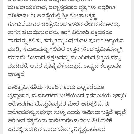
ದುಃಖದಾಯಕವಾದ, ಲಜ್ಜಾಸ್ಪದವಾದ ದೃಶ್ಯಗಳು ಎಲ್ಲರಿಗೂ
ಪರಿಚಿತವೇ ಈ ಅವಸ್ಥೆಯಲ್ಲಿ ಶ್ರೀ ಗೋಪಾಲಕೃಷ್ಣ
ಗೋಖಲೆಯವರ ಚರಿತ್ರೆಯಿಂದ ಇಂದಿನ ದೇಶದ ನೇತಾರರು,
ಶಾಸನ ಚಲಾಯಿಸುವವರು, ಹಾಗೆ ವಿರೋಧಿ ಪಕ್ಷದವರೂ
ಪಾಠವನ್ನು ಕಲಿತು, ತಮ್ಮ ತಮ್ಮ ವಿಷಯಗಳ ಪೂರ್ಣ ಅಧ್ಯಯನ
ಮಾಡಿ, ಸಮಾಜವನ್ನು ಗಲಿಬಿಲಿ ಉತ್ತರಗಳಿಂದ ಭ್ರಮಿತವನ್ನಾಗಿ
ಮಾಡದೇ ನಿಜವಾದ ಚಿತ್ರಣವನ್ನು ಮುಂದಿಡುವ ನಿಶ್ಚಯವನ್ನು
ಮಾಡಿದರೆ, ಅವರ ಪ್ರತಿಷ್ಠೆ ಬೆಳೆಯುತ್ತದೆ, ರಾಷ್ಟ್ರದ ಕಲ್ಯಾಣವೂ
ಆಗುತ್ತದೆ.
ಚಾರಿತ್ರ್ಯಹೀನತೆಯ ಸಂಕಟ : ಇಂದು ಎಲ್ಲ ಕಡೆಯೂ
ಭ್ರಷ್ಟಾಚಾರ, ದುರ್ಮಾರ್ಗದ ಬಳಕೆಯಿಂದ ಧನಸಂಚಯ ಇತ್ಯಾದಿ
ಆರೋಪಗಳು ದೊಡ್ಡದೊಡ್ಡವರ ಮೇಲೆ ಆಗುತ್ತಲಿವೆ. ಈ
ಆರೋಪವನ್ನು ಸರ್ವಥಾ ಸುಳ್ಳು ಎಂದು ಸಾಧಿಸಲಾಗುತ್ತಿದೆ ಇಲ್ಲವೆ
ಆರೋಪ ಸತ್ಯವೆಂದು ಸಾಬೀತಾಗಬಹುದೆಂಬ ತಿಳುವಳಿಕೆ
ಜನರಲ್ಲಿ ಹರಡುವ ಒಂದು ಯೋಗ್ಯ ನಿಷ್ಪಕ್ಷಪಾತವಾದ