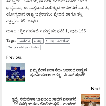
ಸಿಗುತ್ತಿರಲಿ. ಜೊತೆಗೇ, ನಾವೆಲ್ಲಾ ದೇಶವಾಸಿಗಳಿಗೆ ಅವರ
ಭವ್ಯವಾದ, ಉದಾತ್ತವಾದ ಚಾರಿತ್ರ್ಯದ ಅನುಕರಣೆ ಮಾಡಿ,
ಯೋಗ್ಯರಾದ ರಾಷ್ಟ್ರಭಕ್ತರಾಗಲು ಪ್ರೇರಣೆ ಹಾಗೂ ಶಕ್ತಿ
ಪ್ರಾಪ್ತವಾಗಲಿ, ಶುಭಂ
ಮೂಲ : ಶ್ರೀ ಗುರೂಜಿ ಸಮಗ್ರ ಸಂಪುಟ 1, ಪುಟ 155
Tags:
Gokhale
Guruji
Guruji Golwalkar
Guruji Rashtriya chintan
Continue
Previous
Reading
ನಮ್ಮ ನೆಲದ ಚಿಂತನೆಯ ಆಧಾರದ ರಾಷ್ಟ್ರದ
Pre
ಪುನರ್ನಿರ್ಮಾಣ ಅಗತ್ಯ – ಪಿ ಎಸ್ ಪ್ರಕಾಶ್
pos
Next
ಶ್ರದ್ಧೆ, ಸಮರ್ಪಣಾ ಭಾವದಿಂದ ಸಾಧನೆ ಮಾಡಿದರೆ
Next
ಕೆಲಸದಲ್ಲಿ ಯಶಸ್ಸು ದೊರೆಯುತ್ತದೆ – ಮಂಗೇಶ್