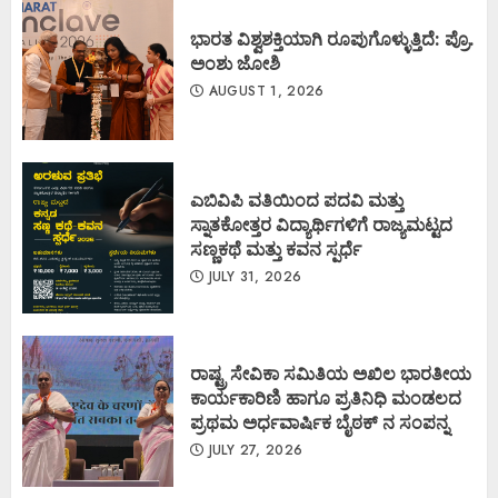
ಭಾರತ ವಿಶ್ವಶಕ್ತಿಯಾಗಿ ರೂಪುಗೊಳ್ಳುತ್ತಿದೆ: ಪ್ರೊ.
ಅಂಶು ಜೋಶಿ
AUGUST 1, 2026
ಎಬಿವಿಪಿ ವತಿಯಿಂದ ಪದವಿ ಮತ್ತು
ಸ್ನಾತಕೋತ್ತರ ವಿದ್ಯಾರ್ಥಿಗಳಿಗೆ ರಾಜ್ಯಮಟ್ಟದ
ಸಣ್ಣಕಥೆ ಮತ್ತು ಕವನ ಸ್ಪರ್ಧೆ
JULY 31, 2026
ರಾಷ್ಟ್ರ ಸೇವಿಕಾ ಸಮಿತಿಯ ಅಖಿಲ ಭಾರತೀಯ
ಕಾರ್ಯಕಾರಿಣಿ ಹಾಗೂ ಪ್ರತಿನಿಧಿ ಮಂಡಲದ
ಪ್ರಥಮ ಅರ್ಧವಾರ್ಷಿಕ ಬೈಠಕ್ ನ ಸಂಪನ್ನ
JULY 27, 2026