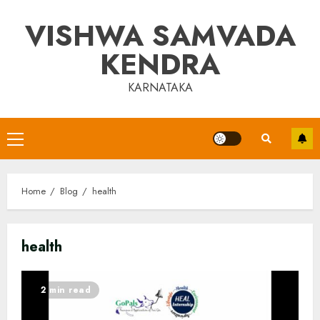
Skip
VISHWA SAMVADA
to
content
KENDRA
KARNATAKA
Primary
Menu
Home
Blog
health
health
2 min read