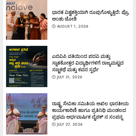
ಭಾರತ ವಿಶ್ವಶಕ್ತಿಯಾಗಿ ರೂಪುಗೊಳ್ಳುತ್ತಿದೆ: ಪ್ರೊ.
ಅಂಶು ಜೋಶಿ
AUGUST 1, 2026
ಎಬಿವಿಪಿ ವತಿಯಿಂದ ಪದವಿ ಮತ್ತು
ಸ್ನಾತಕೋತ್ತರ ವಿದ್ಯಾರ್ಥಿಗಳಿಗೆ ರಾಜ್ಯಮಟ್ಟದ
ಸಣ್ಣಕಥೆ ಮತ್ತು ಕವನ ಸ್ಪರ್ಧೆ
JULY 31, 2026
ರಾಷ್ಟ್ರ ಸೇವಿಕಾ ಸಮಿತಿಯ ಅಖಿಲ ಭಾರತೀಯ
ಕಾರ್ಯಕಾರಿಣಿ ಹಾಗೂ ಪ್ರತಿನಿಧಿ ಮಂಡಲದ
ಪ್ರಥಮ ಅರ್ಧವಾರ್ಷಿಕ ಬೈಠಕ್ ನ ಸಂಪನ್ನ
JULY 27, 2026