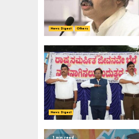
News Digest
Others
News Digest
1 min read