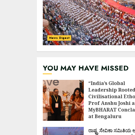
News Digest
YOU MAY HAVE MISSED
“India’s Global
Leadership Rooted
Civilisational Etho
Prof Anshu Joshi a
MyBHARAT Concla
at Bengaluru
AUGUST 1, 2026
ರಾಷ್ಟ್ರ ಸೇವಿಕಾ ಸಮಿತಿಯ