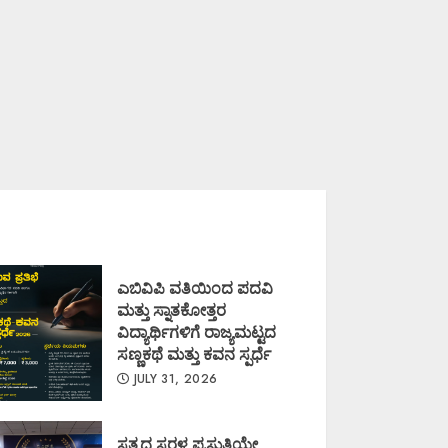
ಎಬಿವಿಪಿ ವತಿಯಿಂದ ಪದವಿ
ಮತ್ತು ಸ್ನಾತಕೋತ್ತರ
ವಿದ್ಯಾರ್ಥಿಗಳಿಗೆ ರಾಜ್ಯಮಟ್ಟದ
ಸಣ್ಣಕಥೆ ಮತ್ತು ಕವನ ಸ್ಪರ್ಧೆ
JULY 31, 2026
ಸತ್ಯದ ಸರಳ ಪ್ರಸ್ತುತಿಯೇ