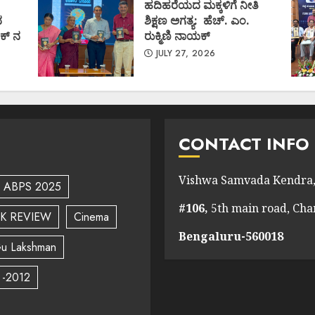
ಹದಿಹರೆಯದ ಮಕ್ಕಳಿಗೆ ನೀತಿ
ದ
ಶಿಕ್ಷಣ ಅಗತ್ಯ: ಹೆಚ್. ಎಂ.
ಕ್ ನ
ರುಕ್ಮಿಣಿ ನಾಯಕ್
JULY 27, 2026
CONTACT INFO
Vishwa Samvada Kendra,
ABPS 2025
#106,
5th main road, Ch
K REVIEW
Cinema
Bengaluru-560018
u Lakshman
 -2012