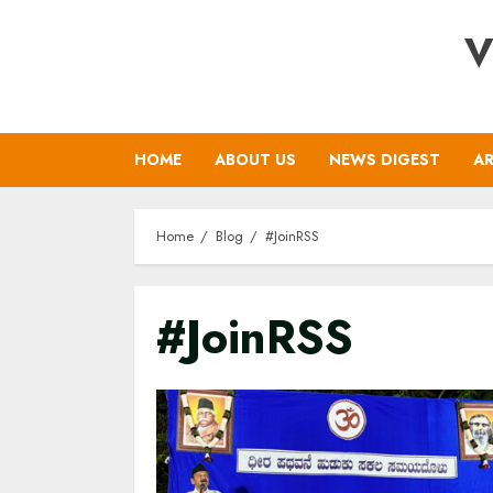
Skip
V
to
content
HOME
ABOUT US
NEWS DIGEST
AR
Home
Blog
#JoinRSS
#JoinRSS