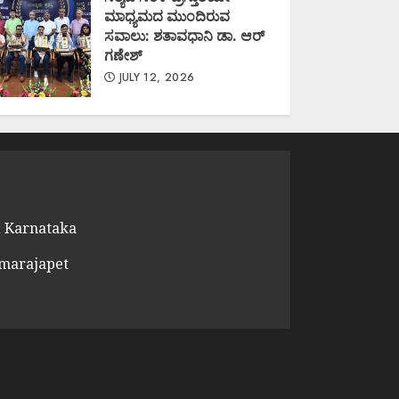
ಮಾಧ್ಯಮದ ಮುಂದಿರುವ
ಸವಾಲು: ಶತಾವಧಾನಿ ಡಾ. ಆರ್
ಗಣೇಶ್
JULY 12, 2026
 Karnataka
amarajapet