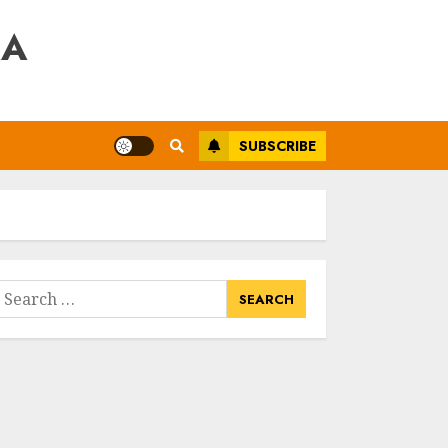
RA
SUBSCRIBE
earch
or: