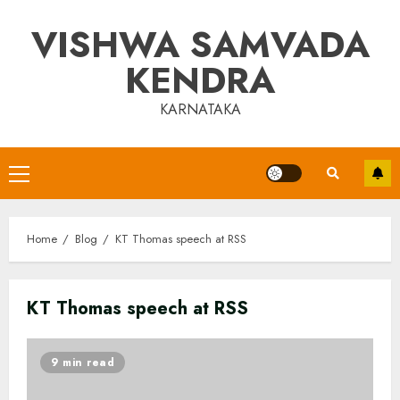
Skip
VISHWA SAMVADA
to
content
KENDRA
KARNATAKA
Primary
Menu
Home
Blog
KT Thomas speech at RSS
KT Thomas speech at RSS
9 min read