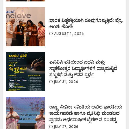
ಭಾರತ ವಿಶ್ವಶಕ್ತಿಯಾಗಿ ರೂಪುಗೊಳ್ಳುತ್ತಿದೆ: ಪ್ರೊ.
ಅಂಶು ಜೋಶಿ
AUGUST 1, 2026
ಎಬಿವಿಪಿ ವತಿಯಿಂದ ಪದವಿ ಮತ್ತು
ಸ್ನಾತಕೋತ್ತರ ವಿದ್ಯಾರ್ಥಿಗಳಿಗೆ ರಾಜ್ಯಮಟ್ಟದ
ಸಣ್ಣಕಥೆ ಮತ್ತು ಕವನ ಸ್ಪರ್ಧೆ
JULY 31, 2026
ರಾಷ್ಟ್ರ ಸೇವಿಕಾ ಸಮಿತಿಯ ಅಖಿಲ ಭಾರತೀಯ
ಕಾರ್ಯಕಾರಿಣಿ ಹಾಗೂ ಪ್ರತಿನಿಧಿ ಮಂಡಲದ
ಪ್ರಥಮ ಅರ್ಧವಾರ್ಷಿಕ ಬೈಠಕ್ ನ ಸಂಪನ್ನ
JULY 27, 2026