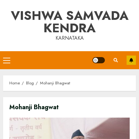
Skip
VISHWA SAMVADA
to
content
KENDRA
KARNATAKA
Primary
Menu
Home
Blog
Mohanji Bhagwat
Mohanji Bhagwat