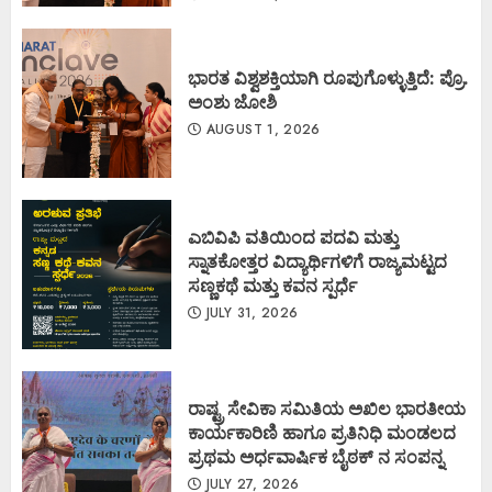
ಭಾರತ ವಿಶ್ವಶಕ್ತಿಯಾಗಿ ರೂಪುಗೊಳ್ಳುತ್ತಿದೆ: ಪ್ರೊ.
ಅಂಶು ಜೋಶಿ
AUGUST 1, 2026
ಎಬಿವಿಪಿ ವತಿಯಿಂದ ಪದವಿ ಮತ್ತು
ಸ್ನಾತಕೋತ್ತರ ವಿದ್ಯಾರ್ಥಿಗಳಿಗೆ ರಾಜ್ಯಮಟ್ಟದ
ಸಣ್ಣಕಥೆ ಮತ್ತು ಕವನ ಸ್ಪರ್ಧೆ
JULY 31, 2026
ರಾಷ್ಟ್ರ ಸೇವಿಕಾ ಸಮಿತಿಯ ಅಖಿಲ ಭಾರತೀಯ
ಕಾರ್ಯಕಾರಿಣಿ ಹಾಗೂ ಪ್ರತಿನಿಧಿ ಮಂಡಲದ
ಪ್ರಥಮ ಅರ್ಧವಾರ್ಷಿಕ ಬೈಠಕ್ ನ ಸಂಪನ್ನ
JULY 27, 2026