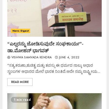
News Digest
“ಎಲ್ಲರನ್ನು ಜೋಡಿಸುವುದೇ ಸಂಘಕಾರ್ಯ”-
ಡಾ.ಮೋಹನ್ ಭಾಗವತ್
VISHWA SAMVADA KENDRA
JUNE 4, 2022
“ಸತ್ಯ,ಕರುಣಾ,ಶುಚಿತ್ವ ಮತ್ತು ತಪಸ್ಸು ಈ ಧರ್ಮದ ನಾಲ್ಕು ಆಧಾರ
ಸ್ಥಂಬಗಳ ಆಧಾರದ ಮೇಲೆ ಭಾರತ ನಿಂತಿದೆ.ಅದೇ ನಮ್ಮ ರಾಷ್ಟ್ರೀಯ...
READ MORE
1 min read