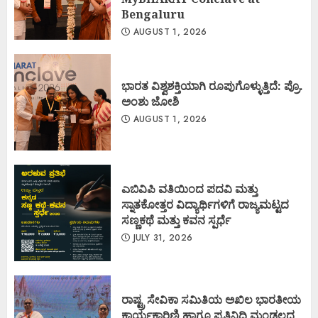
Bengaluru
AUGUST 1, 2026
ಭಾರತ ವಿಶ್ವಶಕ್ತಿಯಾಗಿ ರೂಪುಗೊಳ್ಳುತ್ತಿದೆ: ಪ್ರೊ.
ಅಂಶು ಜೋಶಿ
AUGUST 1, 2026
ಎಬಿವಿಪಿ ವತಿಯಿಂದ ಪದವಿ ಮತ್ತು
ಸ್ನಾತಕೋತ್ತರ ವಿದ್ಯಾರ್ಥಿಗಳಿಗೆ ರಾಜ್ಯಮಟ್ಟದ
ಸಣ್ಣಕಥೆ ಮತ್ತು ಕವನ ಸ್ಪರ್ಧೆ
JULY 31, 2026
ರಾಷ್ಟ್ರ ಸೇವಿಕಾ ಸಮಿತಿಯ ಅಖಿಲ ಭಾರತೀಯ
ಕಾರ್ಯಕಾರಿಣಿ ಹಾಗೂ ಪ್ರತಿನಿಧಿ ಮಂಡಲದ