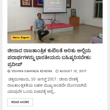
News Digest
ಚೀನಾದ ರಾಜತಾಂತ್ರಿಕ ಕುಟಿಲತೆ ಅರಿತು ಅಲ್ಲಿಯ
ಪದಾರ್ಥಗಳನ್ನು ಭಾರತೀಯರು ಬಹಿಷ್ಕರಿಸಬೇಕು:
ಪ್ರದೀಪ್
VISHWA SAMVADA KENDRA
AUGUST 10, 2017
ಚಿಕ್ಕಮಗಳೂರು, 10 ಆಗಸ್ಟ್ 2017 : ಚೀನಾ ದೇಶಕ್ಕೆ
ರಾಜತಾಂತ್ರಿಕತೆಯ ಬಹಳ ಮುಖ್ಯ ಅಂಶವೇ ಮೋಸವಾಗಿದೆ.
ಯಾವುದೇ ಒಂದು ವಿಚಾರಕ್ಕೆ ಅಲ್ಲಿ...
READ MORE