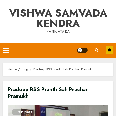
Skip
VISHWA SAMVADA
to
content
KENDRA
KARNATAKA
Primary
Menu
Home
Blog
Pradeep RSS Pranth Sah Prachar Pramukh
Pradeep RSS Pranth Sah Prachar
Pramukh
1 min read