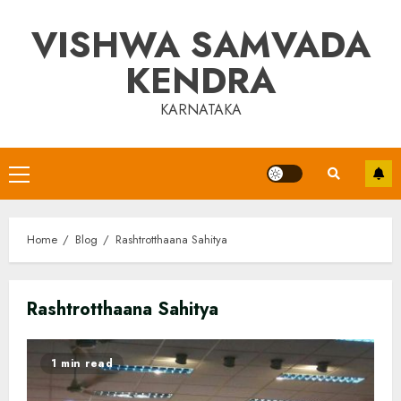
Skip
VISHWA SAMVADA
to
content
KENDRA
KARNATAKA
Primary
Menu
Home
Blog
Rashtrotthaana Sahitya
Rashtrotthaana Sahitya
1 min read