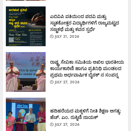
ಎಬಿವಿಪಿ ವತಿಯಿಂದ ಪದವಿ ಮತ್ತು
ಸ್ನಾತಕೋತ್ತರ ವಿದ್ಯಾರ್ಥಿಗಳಿಗೆ ರಾಜ್ಯಮಟ್ಟದ
ಸಣ್ಣಕಥೆ ಮತ್ತು ಕವನ ಸ್ಪರ್ಧೆ
JULY 31, 2026
ರಾಷ್ಟ್ರ ಸೇವಿಕಾ ಸಮಿತಿಯ ಅಖಿಲ ಭಾರತೀಯ
ಕಾರ್ಯಕಾರಿಣಿ ಹಾಗೂ ಪ್ರತಿನಿಧಿ ಮಂಡಲದ
ಪ್ರಥಮ ಅರ್ಧವಾರ್ಷಿಕ ಬೈಠಕ್ ನ ಸಂಪನ್ನ
JULY 27, 2026
ಹದಿಹರೆಯದ ಮಕ್ಕಳಿಗೆ ನೀತಿ ಶಿಕ್ಷಣ ಅಗತ್ಯ:
ಹೆಚ್. ಎಂ. ರುಕ್ಮಿಣಿ ನಾಯಕ್
JULY 27, 2026