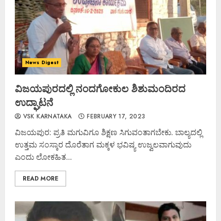
News Digest
ವಿಜಯಪುರದಲ್ಲಿ ನಂದಗೋಕುಲ ಶಿಶುಮಂದಿರದ
ಉದ್ಘಾಟನೆ
VSK KARNATAKA
FEBRUARY 17, 2023
ವಿಜಯಪುರ: ಪ್ರತಿ ಮಗುವಿಗೂ ಶಿಕ್ಷಣ ಸಿಗುವಂತಾಗಬೇಕು. ಬಾಲ್ಯದಲ್ಲಿ
ಉತ್ತಮ ಸಂಸ್ಕಾರ ದೊರೆತಾಗ ಮಕ್ಕಳ ಭವಿಷ್ಯ ಉಜ್ವಲವಾಗುವುದು
ಎಂದು ಲೋಕಹಿತ...
READ MORE