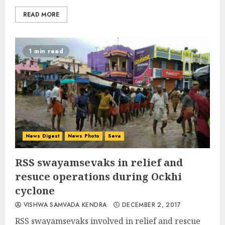
READ MORE
1 min read
News Digest
News Photo
Seva
RSS swayamsevaks in relief and
resuce operations during Ockhi
cyclone
VISHWA SAMVADA KENDRA
DECEMBER 2, 2017
RSS swayamsevaks involved in relief and rescue