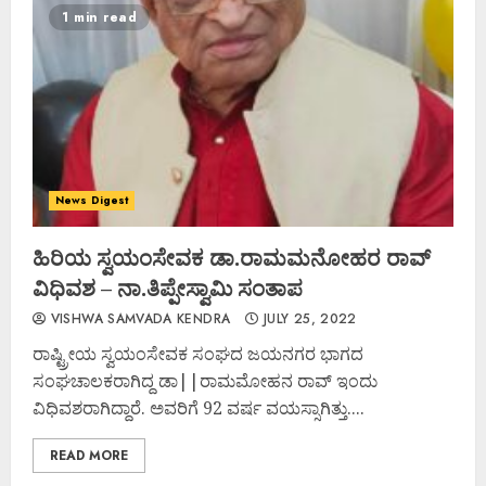
1 min read
News Digest
ಹಿರಿಯ ಸ್ವಯಂಸೇವಕ ಡಾ.ರಾಮಮನೋಹರ ರಾವ್
ವಿಧಿವಶ – ನಾ.ತಿಪ್ಪೇಸ್ವಾಮಿ ಸಂತಾಪ
VISHWA SAMVADA KENDRA
JULY 25, 2022
ರಾಷ್ಟ್ರೀಯ ಸ್ವಯಂಸೇವಕ ಸಂಘದ ಜಯನಗರ ಭಾಗದ
ಸಂಘಚಾಲಕರಾಗಿದ್ದ ಡಾ||ರಾಮಮೋಹನ ರಾವ್ ಇಂದು
ವಿಧಿವಶರಾಗಿದ್ದಾರೆ. ಅವರಿಗೆ 92 ವರ್ಷ ವಯಸ್ಸಾಗಿತ್ತು....
READ MORE