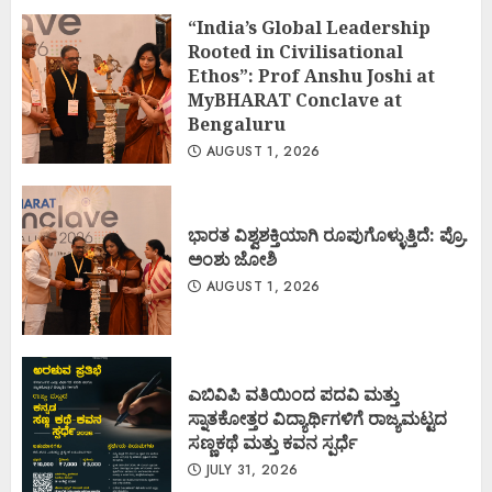
“India’s Global Leadership
Rooted in Civilisational
Ethos”: Prof Anshu Joshi at
MyBHARAT Conclave at
Bengaluru
AUGUST 1, 2026
ಭಾರತ ವಿಶ್ವಶಕ್ತಿಯಾಗಿ ರೂಪುಗೊಳ್ಳುತ್ತಿದೆ: ಪ್ರೊ.
ಅಂಶು ಜೋಶಿ
AUGUST 1, 2026
ಎಬಿವಿಪಿ ವತಿಯಿಂದ ಪದವಿ ಮತ್ತು
ಸ್ನಾತಕೋತ್ತರ ವಿದ್ಯಾರ್ಥಿಗಳಿಗೆ ರಾಜ್ಯಮಟ್ಟದ
ಸಣ್ಣಕಥೆ ಮತ್ತು ಕವನ ಸ್ಪರ್ಧೆ
JULY 31, 2026