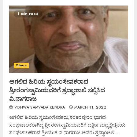
1 min read
Others
ಅಗಲಿದ ಹಿರಿಯ ಸ್ವಯಂಸೇವಕರಾದ
ಶ್ರೀರಂಗಸ್ವಾಮಿಯವರಿಗೆ ಶ್ರದ್ಧಾಂಜಲಿ ಸಲ್ಲಿಸಿದ
ವಿ.ನಾಗರಾಜ
VISHWA SAMVADA KENDRA
MARCH 11, 2022
ಅಗಲಿದ ಹಿರಿಯ ಸ್ವಯಂಸೇವಕರು,ಶಂಕರಪುರಂ ಭಾಗದ
ಸಂಘಚಾಲಕರಾಗಿದ್ದ ಶ್ರೀ ರಂಗಸ್ವಾಮಿಯವರಿಗೆ ದಕ್ಷಿಣ ಮಧ್ಯಕ್ಷೇತ್ರೀಯ
ಸಂಘಚಾಲಕರಾದ ಶ್ರೀಯುತ ವಿ.ನಾಗರಾಜ ಅವರು ಶ್ರದ್ಧಾಂಜಲಿ...