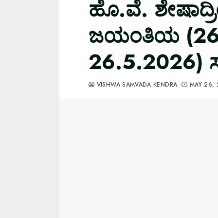
ಹೊ.ವೆ. ಶೇಷಾದ
ಜಯಂತಿಯ (26
26.5.2026) ಸ
VISHWA SAMVADA KENDRA
MAY 26,