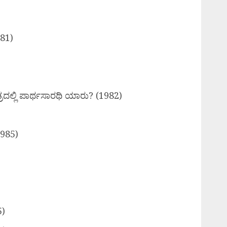
981)
ರದಲ್ಲಿ ಪಾರ್ಥಸಾರಥಿ ಯಾರು? (1982)
(1985)
5)