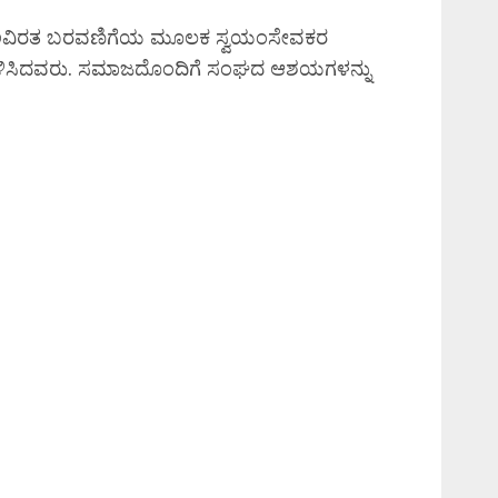
ಯೂ ಅವಿರತ ಬರವಣಿಗೆಯ ಮೂಲಕ ಸ್ವಯಂಸೇವಕರ
್ಟಿಗೊಳಿಸಿದವರು. ಸಮಾಜದೊಂದಿಗೆ ಸಂಘದ ಆಶಯಗಳನ್ನು