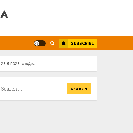
RA
SUBSCRIBE
6-26.5.2026) ಸಂಭ್ರಮ.
earch
or: