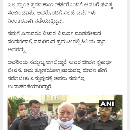
ಎಲ್ಲ ಪ್ರಾಂತ ಸ್ತರದ ಕಾರ್ಯಕರ್ತರೊಂದಿಗೆ ಅವರಿಗೆ ಘನಿಷ್ಠ
ಸಂಬಂಧವಿತ್ತು. ಅವರೊಂದಿಗೆ ಸಲಹೆ-ಚರ್ಚೆಗಳು
ನಿರಂತರವಾಗಿ ನಡೆಯುತ್ತಿದ್ದವು.
ನಮಗೆ ಏನಾದರೂ ವಿಚಾರ-ವಿಮರ್ಶೆ ಮಾಡಬೇಕಾದ
ಸಂದರ್ಭದಲ್ಲಿ ನಮಗಿರುವ ಪ್ರಮುಖರಲ್ಲಿ ಹಿರಿಯ ಸ್ಥಾನ
ಅವರದ್ದು.
ಅವರಿಂದು ನಮ್ಮನ್ನು ಅಗಲಿದ್ದಾರೆ. ಅವರ ಜೀವನ ಕೃತಾರ್ಥ
ಜೀವನ. ಅದು ಶ್ಲೋಕಯೋಗ್ಯವಾದುದಲ್ಲ. ಜೀವನ ಹೇಗೆ
ನಡೆಸಬೇಕು ಎನ್ನುವುದಕ್ಕೆ ಅವರು ನಮಗೆಲ್ಲ
ಉದಾಹರಣೆಯಾಗಿದ್ದಾರೆ.