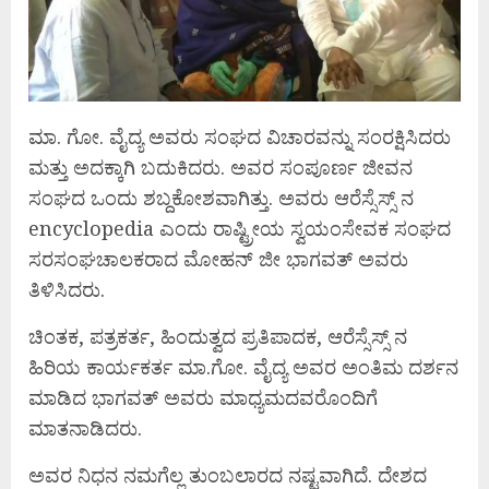
ಮಾ. ಗೋ. ವೈದ್ಯ ಅವರು ಸಂಘದ ವಿಚಾರವನ್ನು ಸಂರಕ್ಷಿಸಿದರು
ಮತ್ತು ಅದಕ್ಕಾಗಿ ಬದುಕಿದರು. ಅವರ ಸಂಪೂರ್ಣ ಜೀವನ
ಸಂಘದ ಒಂದು ಶಬ್ದಕೋಶವಾಗಿತ್ತು. ಅವರು ಆರೆಸ್ಸೆಸ್ಸ್ ನ
encyclopedia ಎಂದು ರಾಷ್ಟ್ರೀಯ ಸ್ವಯಂಸೇವಕ ಸಂಘದ
ಸರಸಂಘಚಾಲಕರಾದ ಮೋಹನ್ ಜೀ ಭಾಗವತ್ ಅವರು
ತಿಳಿಸಿದರು.
ಚಿಂತಕ, ಪತ್ರಕರ್ತ, ಹಿಂದುತ್ವದ ಪ್ರತಿಪಾದಕ, ಆರೆಸ್ಸೆಸ್ಸ್ ನ
ಹಿರಿಯ ಕಾರ್ಯಕರ್ತ ಮಾ.ಗೋ. ವೈದ್ಯ ಅವರ ಅಂತಿಮ ದರ್ಶನ
ಮಾಡಿದ ಭಾಗವತ್ ಅವರು ಮಾಧ್ಯಮದವರೊಂದಿಗೆ
ಮಾತನಾಡಿದರು.
ಅವರ ನಿಧನ ನಮಗೆಲ್ಲ ತುಂಬಲಾರದ ನಷ್ಟವಾಗಿದೆ. ದೇಶದ