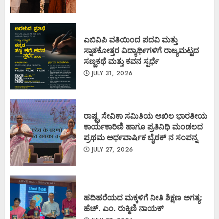
ಎಬಿವಿಪಿ ವತಿಯಿಂದ ಪದವಿ ಮತ್ತು
ಸ್ನಾತಕೋತ್ತರ ವಿದ್ಯಾರ್ಥಿಗಳಿಗೆ ರಾಜ್ಯಮಟ್ಟದ
ಸಣ್ಣಕಥೆ ಮತ್ತು ಕವನ ಸ್ಪರ್ಧೆ
JULY 31, 2026
ರಾಷ್ಟ್ರ ಸೇವಿಕಾ ಸಮಿತಿಯ ಅಖಿಲ ಭಾರತೀಯ
ಕಾರ್ಯಕಾರಿಣಿ ಹಾಗೂ ಪ್ರತಿನಿಧಿ ಮಂಡಲದ
ಪ್ರಥಮ ಅರ್ಧವಾರ್ಷಿಕ ಬೈಠಕ್ ನ ಸಂಪನ್ನ
JULY 27, 2026
ಹದಿಹರೆಯದ ಮಕ್ಕಳಿಗೆ ನೀತಿ ಶಿಕ್ಷಣ ಅಗತ್ಯ:
ಹೆಚ್. ಎಂ. ರುಕ್ಮಿಣಿ ನಾಯಕ್