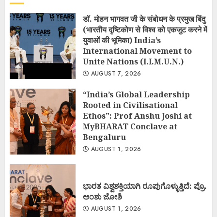
डॉ. मोहन भागवत जी के संबोधन के प्रमुख बिंदु
(भारतीय दृष्टिकोण से विश्व को एकजुट करने में
युवाओं की भूमिका) India’s
International Movement to
Unite Nations (I.I.M.U.N.)
AUGUST 7, 2026
“India’s Global Leadership
Rooted in Civilisational
Ethos”: Prof Anshu Joshi at
MyBHARAT Conclave at
Bengaluru
AUGUST 1, 2026
ಭಾರತ ವಿಶ್ವಶಕ್ತಿಯಾಗಿ ರೂಪುಗೊಳ್ಳುತ್ತಿದೆ: ಪ್ರೊ.
ಅಂಶು ಜೋಶಿ
AUGUST 1, 2026