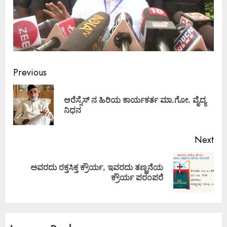
Continue
Previous
Reading
ಆರೆಸ್ಸೆಸ್ ನ ಹಿರಿಯ ಕಾರ್ಯಕರ್ತ ಮಾ.ಗೋ. ವೈದ್ಯ
Pre
ನಿಧನ
pos
Next
ಅವರದು ರಕ್ತಸಿಕ್ತ ಕ್ರೌರ್ಯ, ಇವರದು ತಣ್ಣನೆಯ
Next
ಕ್ರೌರ್ಯ ಪರಂಪರೆ
post: