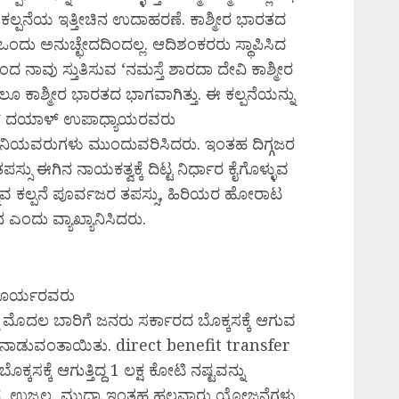
ಕಲ್ಪನೆಯ ಇತ್ತೀಚಿನ ಉದಾಹರಣೆ. ಕಾಶ್ಮೀರ ಭಾರತದ
ು ಅನುಚ್ಛೇದದಿಂದಲ್ಲ. ಆದಿಶಂಕರರು ಸ್ಥಾಪಿಸಿದ
ನಾವು ಸ್ತುತಿಸುವ ‘ನಮಸ್ತೆ ಶಾರದಾ ದೇವಿ ಕಾಶ್ಮೀರ
ೂ ಕಾಶ್ಮೀರ ಭಾರತದ ಭಾಗವಾಗಿತ್ತು. ಈ ಕಲ್ಪನೆಯನ್ನು
ೀನ್ ದಯಾಳ್ ಉಪಾಧ್ಯಾಯರವರು
್ವಾನಿಯವರುಗಳು ಮುಂದುವರಿಸಿದರು. ಇಂತಹ ದಿಗ್ಗಜರ
ಸು ಈಗಿನ ನಾಯಕತ್ವಕ್ಕೆ ದಿಟ್ಟ ನಿರ್ಧಾರ ಕೈಗೊಳ್ಳುವ
್ನುವ ಕಲ್ಪನೆ ಪೂರ್ವಜರ ತಪಸ್ಸು, ಹಿರಿಯರ ಹೋರಾಟ
ಂದು ವ್ಯಾಖ್ಯಾನಿಸಿದರು.
 ಸೂರ್ಯರವರು
ಮೊದಲ ಬಾರಿಗೆ ಜನರು ಸರ್ಕಾರದ ಬೊಕ್ಕಸಕ್ಕೆ ಆಗುವ
ಾಡುವಂತಾಯಿತು. direct benefit transfer
ಸಕ್ಕೆ ಆಗುತ್ತಿದ್ದ 1 ಲಕ್ಷ ಕೋಟಿ ನಷ್ಟವನ್ನು
ನ, ಉಜ್ವಲ, ಮುದ್ರಾ ಇಂತಹ ಹಲವಾರು ಯೋಜನೆಗಳು