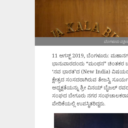
ಬೆಂಗಳೂರು ದಕ್ಷಿ
11 ಆಗಸ್ಟ್ 2019, ಬೆಂಗಳೂರು: ಮಹಾನ
ಭಾನುವಾರದಂದು “ಮಂಥನ” ಚಿಂತಕರ ಚಾವಡ
‘ನವ ಭಾರತ’ದ (New India) ವಿಷಯದ
ಕ್ಷೇತ್ರದ ಸಂಸದರಾಗಿರುವ ತೇಜಸ್ವಿ ಸೂ
ಅಧ್ಯಕ್ಷತೆಯನ್ನು ಶ್ರೀ ವಿನಯ್ ಬೈಜಲ್ ರವ
ಸಂಘದ ಬೇಗೂರು ನಗರ ಸಂಘಚಾಲಕರಾಗ
ವೇದಿಕೆಯಲ್ಲಿ ಉಪಸ್ಥಿತರಿದ್ದರು.