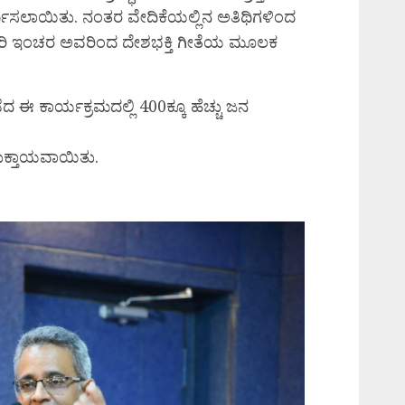
್ಥಿಸಲಾಯಿತು. ನಂತರ ವೇದಿಕೆಯಲ್ಲಿನ ಅತಿಥಿಗಳಿಂದ
ುಮಾರಿ ಇಂಚರ ಅವರಿಂದ ದೇಶಭಕ್ತಿ ಗೀತೆಯ ಮೂಲಕ
ಈ ಕಾರ್ಯಕ್ರಮದಲ್ಲಿ 400ಕ್ಕೂ ಹೆಚ್ಚು ಜನ
ುಕ್ತಾಯವಾಯಿತು.