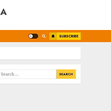
RA
SUBSCRIBE
earch
or: