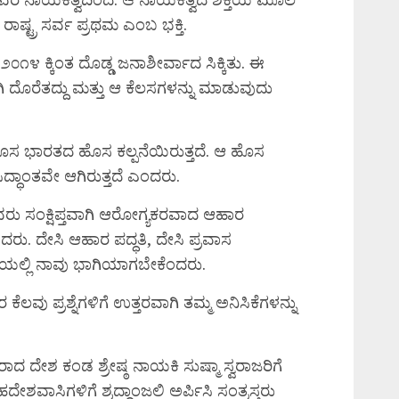
ಷ್ಟ್ರ ಸರ್ವ ಪ್ರಥಮ ಎಂಬ ಭಕ್ತಿ.
೧೪ ಕ್ಕಿಂತ ದೊಡ್ಡ ಜನಾಶೀರ್ವಾದ ಸಿಕ್ಕಿತು. ಈ
 ದೊರೆತದ್ದು ಮತ್ತು ಆ ಕೆಲಸಗಳನ್ನು ಮಾಡುವುದು
ಸ ಭಾರತದ ಹೊಸ ಕಲ್ಪನೆಯಿರುತ್ತದೆ. ಆ ಹೊಸ
್ಧಾಂತವೇ ಆಗಿರುತ್ತದೆ ಎಂದರು.
 ಸಂಕ್ಷಿಪ್ತವಾಗಿ ಆರೋಗ್ಯಕರವಾದ ಆಹಾರ
ದರು. ದೇಸಿ ಆಹಾರ ಪದ್ಧತಿ, ದೇಸಿ ಪ್ರವಾಸ
ಯಲ್ಲಿ ನಾವು ಭಾಗಿಯಾಗಬೇಕೆಂದರು.
ೆಲವು ಪ್ರಶ್ನೆಗಳಿಗೆ ಉತ್ತರವಾಗಿ ತಮ್ಮ ಅನಿಸಿಕೆಗಳನ್ನು
ಾದ ದೇಶ ಕಂಡ ಶ್ರೇಷ್ಠ ನಾಯಕಿ ಸುಷ್ಮಾ ಸ್ವರಾಜರಿಗೆ
ೇಶವಾಸಿಗಳಿಗೆ ಶ್ರದ್ಧಾಂಜಲಿ ಅರ್ಪಿಸಿ ಸಂತ್ರಸ್ತರು