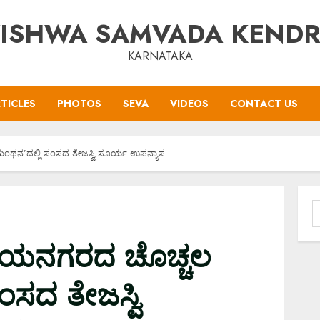
ISHWA SAMVADA KEND
KARNATAKA
TICLES
PHOTOS
SEVA
VIDEOS
CONTACT US
ಂಥನ’ದಲ್ಲಿ ಸಂಸದ ತೇಜಸ್ವಿ ಸೂರ್ಯ ಉಪನ್ಯಾಸ
S
f
್ಷಯನಗರದ ಚೊಚ್ಚಲ
ಂಸದ ತೇಜಸ್ವಿ