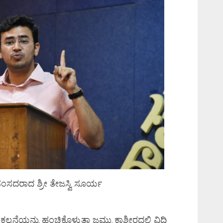
ಸಂಸದರಾದ ಶ್ರೀ ತೇಜಸ್ವಿ ಸೂರ್ಯ
ನೆಯನ್ನು ಹಂಚಿಕೊಳ್ಳುತ್ತಾ ಜಮ್ಮು ಕಾಶ್ಮೀರದಲ್ಲಿ ವಿಧಿ