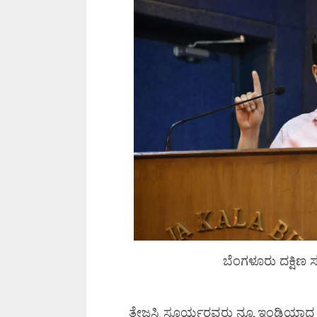
ಬೆಂಗಳೂರು ದಕ್ಷಿಣ 
ತೇಜಸ್ವಿ ಸೂರ್ಯರವರು ನ್ಯೂ ಇಂಡಿಯಾದ ಕಲ್ಪ