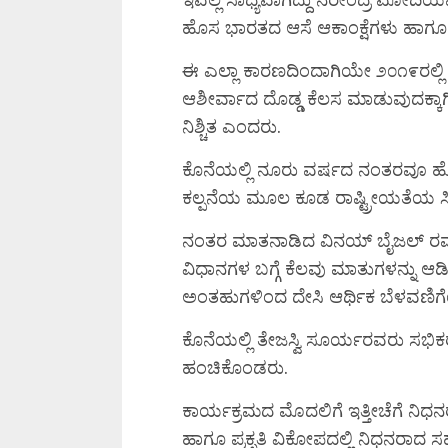
ಹೊಸ ಭಾರತದ ಆಸೆ ಆಕಾಂಕ್ಷೆಗಳು ಹಾಗೂ ರಾ
ಈ ಎಲ್ಲಾ ಕಾರಣದಿಂದಾಗಿಯೇ ೨೦೧೯ರಲ್ಲಿ ೨೦
ಆಶೀರ್ವಾದ ದೊಡ್ಡ ಕೆಲಸ ಮಾಡುವುದಕ್ಕಾಗಿ
ನಿಶ್ಚಿತ ಎಂದರು.
ಕೊನೆಯಲ್ಲಿ ನೂರು ವರ್ಷದ ನಂತರವೂ ಹೊ
ಕಲ್ಪನೆಯ ಮೂಲ ಕೂಡ ರಾಷ್ಟ್ರೀಯತೆಯ ಸಿದ
ನಂತರ ಮಾತನಾಡಿದ ವಿನಯ್ ಬೈಜಲ್ ರವರು
ವಿಧಾನಗಳ ಬಗ್ಗೆ ಕೆಲವು ಮಾತುಗಳನ್ನು ಆಡಿ
ಅಂತಹುಗಳಿಂದ ದೇಸಿ ಆರ್ಥಿಕ ಬೆಳವಣಿಗೆ
ಕೊನೆಯಲ್ಲಿ ತೇಜಸ್ವಿ ಸೂರ್ಯರವರು ಸಭಿಕರ ಕ
ಹಂಚಿಕೊಂಡರು.
ಕಾರ್ಯಕ್ರಮದ ಮೊದಲಿಗೆ ಇತ್ತೀಚೆಗೆ ನಿಧನರ
ಹಾಗೂ ಪ್ರಕೃತಿ ವಿಕೋಪದಲ್ಲಿ ನಿಧನರಾದ ಸಹದ