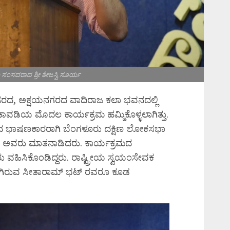
ಣ ಸಂಸದರಾದ ಶ್ರೀ ತೇಜಸ್ವಿ ಸೂರ್ಯ
ಗರದ, ಅಕ್ಷಯನಗರದ ವಾದಿರಾಜ ಕಲಾ ಭವನದಲ್ಲಿ
ಿಯ ಮೊದಲ ಕಾರ್ಯಕ್ರಮ ಹಮ್ಮಿಕೊಳ್ಳಲಾಗಿತ್ತು.
 ಭಾಷಣಕಾರರಾಗಿ ಬೆಂಗಳೂರು ದಕ್ಷಿಣ ಲೋಕಸಭಾ
ರ್ಯ ಅವರು ಮಾತನಾಡಿದರು. ಕಾರ್ಯಕ್ರಮದ
ರು ವಹಿಸಿಕೊಂಡಿದ್ದರು. ರಾಷ್ಟ್ರೀಯ ಸ್ವಯಂಸೇವಕ
ಿರುವ ಸೀತಾರಾಮ್ ಭಟ್ ರವರೂ ಕೂಡ