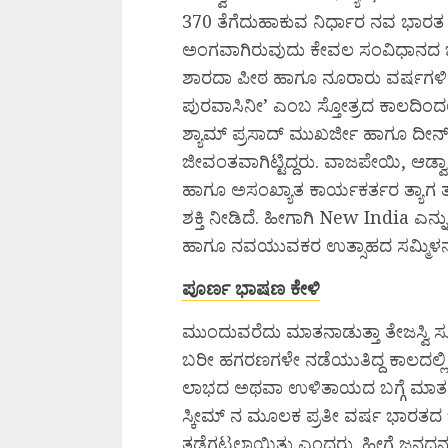
370 ತೆಗೆದುಹಾಕುವ ನಿರ್ಧಾರ ನವ ಭಾರತ 
ಅಂಗವಾಗಿರುವುದು ಕೇವಲ ಸಂವಿಧಾನದ ಒಂದ
ಶಾರದಾ ಪೀಠ ಹಾಗೂ ನೂರಾರು ವರ್ಷಗಳಿಂದ 
ಪುರವಾಸಿನೀ’ ಎಂಬ ಸ್ತೋತ್ರದ ಕಾಲದಿಂದಲ
ಶ್ಯಾಮ್ ಪ್ರಸಾದ್ ಮುಖರ್ಜೀ ಹಾಗೂ ದ
ಜೀವಂತವಾಗಿಟ್ಟಿದ್ದರು. ವಾಜಪೇಯಿ, ಆಡ
ಹಾಗೂ ಅಸಂಖ್ಯಾತ ಕಾರ್ಯಕರ್ತರ ತ್ಯಾಗ ತಪಸ್
ಶಕ್ತಿ ನೀಡಿದೆ. ಹೀಗಾಗಿ New India ಎನ
ಹಾಗೂ ನವಯುವಕರ ಉತ್ಸಾಹದ ಸಮ್ಮಿಳನ ಎ
ಪೂರ್ಣ ಭಾಷಣ ಕೇಳಿ
ಮುಂದುವರೆದು ಮಾತನಾಡುತ್ತಾ ತೇಜಸ್ವಿ
ಬರೀ ಹಗರಣಗಳೇ ನಡೆಯುತಿದ್ದ ಕಾಲದಲ್ಲಿ 
ಲಾಭದ ಅಥವಾ ಉಳಿತಾಯದ ಬಗ್ಗೆ ಮಾತನ
ಸ್ಕೀಮ್ ನ ಮೂಲಕ ಪ್ರತೀ ವರ್ಷ ಭಾರತದ ಬೊಕ್ಕ
ತಡೆಗಟ್ಟಲಾಯಿತು ಎಂದರು. ಹೀಗೆ ಜನಧ