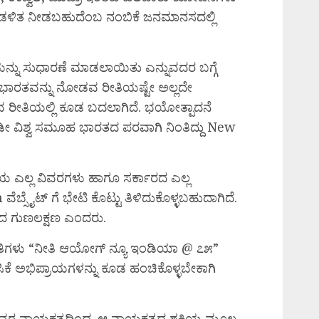
ಆಡಳಿತ ನೀಡಬಹುದೆಂಬ ನಂಬಿಕೆ ಜನಮಾನಸದಲ್ಲಿ
ಿಯನ್ನು ಸುಧಾರಣೆ ಮಾಡಲಾಯಿತು ಎನ್ನುವದರ ಬಗ್ಗೆ
ಳು ಭಾರತವನ್ನು ನೋಡವ ರೀತಿಯಷ್ಟೇ ಅಲ್ಲದೇ
ರೀತಿಯಲ್ಲಿ ಕೂಡ ಬದಲಾಗಿದೆ. ಭಯೋತ್ಪಾದನೆ
 ಇಡೀ ವಿಶ್ವ ಸಮೂಹ ಭಾರತದ ಪರವಾಗಿ ನಿಂತಿದ್ದು New
ಗೆಯ ಎಲ್ಲ ವಿವರಗಳು ಹಾಗೂ ಸರ್ಕಾರದ ಎಲ್ಲ
ೆಬ್ಸೈಟ್ ಗೆ ಭೇಟಿ ಕೊಟ್ಟು ತಿಳಿದುಕೊಳ್ಳಬಹುದಾಗಿದೆ.
ದ ಗುಣಲಕ್ಷಣ ಎಂದರು.
ಿತಿಗಳು “ನೀತಿ ಆಯೋಗ್ ನ್ಯೂ ಇಂಡಿಯಾ @ ೭೫”
ನಿಸಿಕೆ ಅಭಿಪ್ರಾಯಗಳನ್ನು ಕೂಡ ಹಂಚಿಕೊಳ್ಳಬೇಕಾಗಿ
ದಿಯವರ ನಾಯಕತ್ವದಿಂದ. ಆ ನಾಯಕತ್ವದ ಶಕ್ತಿಯ ಮೂಲ