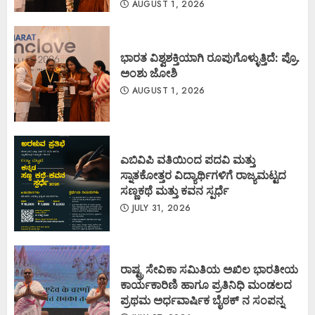
AUGUST 1, 2026
ಭಾರತ ವಿಶ್ವಶಕ್ತಿಯಾಗಿ ರೂಪುಗೊಳ್ಳುತ್ತಿದೆ: ಪ್ರೊ.
ಅಂಶು ಜೋಶಿ
AUGUST 1, 2026
ಎಬಿವಿಪಿ ವತಿಯಿಂದ ಪದವಿ ಮತ್ತು
ಸ್ನಾತಕೋತ್ತರ ವಿದ್ಯಾರ್ಥಿಗಳಿಗೆ ರಾಜ್ಯಮಟ್ಟದ
ಸಣ್ಣಕಥೆ ಮತ್ತು ಕವನ ಸ್ಪರ್ಧೆ
JULY 31, 2026
ರಾಷ್ಟ್ರ ಸೇವಿಕಾ ಸಮಿತಿಯ ಅಖಿಲ ಭಾರತೀಯ
ಕಾರ್ಯಕಾರಿಣಿ ಹಾಗೂ ಪ್ರತಿನಿಧಿ ಮಂಡಲದ
ಪ್ರಥಮ ಅರ್ಧವಾರ್ಷಿಕ ಬೈಠಕ್ ನ ಸಂಪನ್ನ