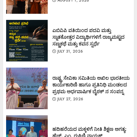
AUGUST 1, 2026
ಎಬಿವಿಪಿ ವತಿಯಿಂದ ಪದವಿ ಮತ್ತು
ಸ್ನಾತಕೋತ್ತರ ವಿದ್ಯಾರ್ಥಿಗಳಿಗೆ ರಾಜ್ಯಮಟ್ಟದ
ಸಣ್ಣಕಥೆ ಮತ್ತು ಕವನ ಸ್ಪರ್ಧೆ
JULY 31, 2026
ರಾಷ್ಟ್ರ ಸೇವಿಕಾ ಸಮಿತಿಯ ಅಖಿಲ ಭಾರತೀಯ
ಕಾರ್ಯಕಾರಿಣಿ ಹಾಗೂ ಪ್ರತಿನಿಧಿ ಮಂಡಲದ
ಪ್ರಥಮ ಅರ್ಧವಾರ್ಷಿಕ ಬೈಠಕ್ ನ ಸಂಪನ್ನ
JULY 27, 2026
ಹದಿಹರೆಯದ ಮಕ್ಕಳಿಗೆ ನೀತಿ ಶಿಕ್ಷಣ ಅಗತ್ಯ:
ಹೆಚ್. ಎಂ. ರುಕ್ಮಿಣಿ ನಾಯಕ್