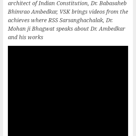
architect of Indian Constitution, Dr. Babasaheb
Bhimrao Ambedkar, VSK brings videos from the
achieves where RSS Sarsanghachalak, Dr.
Mohan ji Bhagwat speaks about Dr. Ambedkar
and his works