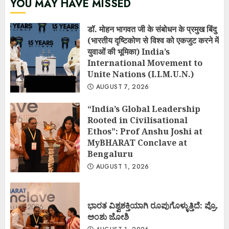
YOU MAY HAVE MISSED
डॉ. मोहन भागवत जी के संबोधन के प्रमुख बिंदु
(भारतीय दृष्टिकोण से विश्व को एकजुट करने में
युवाओं की भूमिका) India’s
International Movement to
Unite Nations (I.I.M.U.N.)
AUGUST 7, 2026
“India’s Global Leadership
Rooted in Civilisational
Ethos”: Prof Anshu Joshi at
MyBHARAT Conclave at
Bengaluru
AUGUST 1, 2026
ಭಾರತ ವಿಶ್ವಶಕ್ತಿಯಾಗಿ ರೂಪುಗೊಳ್ಳುತ್ತಿದೆ: ಪ್ರೊ.
ಅಂಶು ಜೋಶಿ