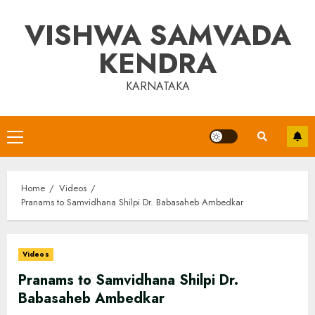
Skip
VISHWA SAMVADA
to
content
KENDRA
KARNATAKA
Primary
Menu
Home
Videos
Pranams to Samvidhana Shilpi Dr. Babasaheb Ambedkar
Videos
Pranams to Samvidhana Shilpi Dr.
Babasaheb Ambedkar