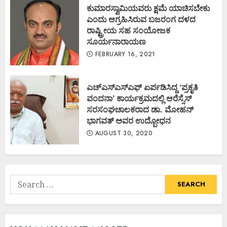
ಕುಮಾರಸ್ವಾಮಿಯವರು ಕ್ಷಮೆ ಯಾಚಿಸಬೇಕು
ಎಂದು ಆಗ್ರಹಿಸಿರುವ ಬಜರಂಗ ದಳದ
ರಾಷ್ಟ್ರೀಯ ಸಹ ಸಂಯೋಜಕ
ಸೂರ್ಯನಾರಾಯಣ
FEBRUARY 16, 2021
ಎಚ್ಎಸ್ಎಸ್ಎಫ್ ಏರ್ಪಡಿಸಿದ್ದ ‘ಪ್ರಕೃತಿ
ವಂದನಾ’ ಕಾರ್ಯಕ್ರಮದಲ್ಲಿ ಆರೆಸ್ಸೆಸ್
ಸರಸಂಘಚಾಲಕರಾದ ಡಾ. ಮೋಹನ್
ಭಾಗವತ್ ಅವರ ಉದ್ಬೋಧನ
AUGUST 30, 2020
Search
for: