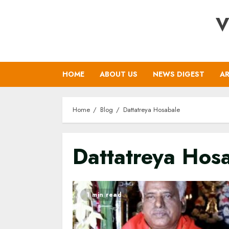
Skip
V
to
content
HOME
ABOUT US
NEWS DIGEST
AR
Home
Blog
Dattatreya Hosabale
Dattatreya Hos
1 min read