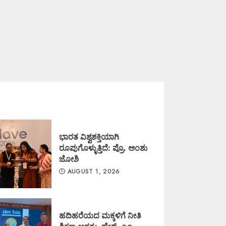
ಭಾರತ ವಿಶ್ವಶಕ್ತಿಯಾಗಿ
ರೂಪುಗೊಳ್ಳುತ್ತಿದೆ: ಪ್ರೊ. ಅಂಶು
ಜೋಶಿ
AUGUST 1, 2026
ಹದಿಹರೆಯದ ಮಕ್ಕಳಿಗೆ ನೀತಿ