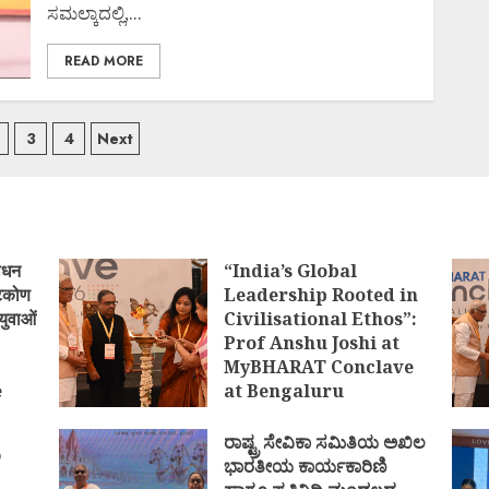
ಸಮಲ್ಕಾದಲ್ಲಿ,...
READ MORE
ts
3
4
Next
igation
ोधन
“India’s Global
्टिकोण
Leadership Rooted in
युवाओं
Civilisational Ethos”:
Prof Anshu Joshi at
MyBHARAT Conclave
e
at Bengaluru
)
AUGUST 1, 2026
ರಾಷ್ಟ್ರ ಸೇವಿಕಾ ಸಮಿತಿಯ ಅಖಿಲ
ಿ
ಭಾರತೀಯ ಕಾರ್ಯಕಾರಿಣಿ