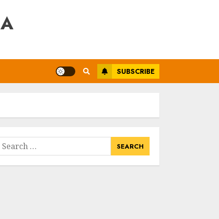
RA
SUBSCRIBE
earch
or: