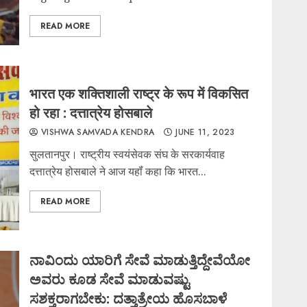
READ MORE
भारत एक शक्तिशाली राष्ट्र के रूप में विकसित
हो रहा : दत्तात्रेय होसबाले
VISHWA SAMVADA KENDRA
JUNE 11, 2023
सुलतानपुर। राष्ट्रीय स्वयंसेवक संघ के सरकार्यवाह
दत्तात्रेय होसबाले ने आज यहॉं कहा कि भारत...
READ MORE
ನಾವಿಂದು ಯಾರಿಗೆ ಸೇವೆ ಮಾಡುತ್ತಿದ್ದೇವೆಯೋ
ಅವರು ಕೂಡ ಸೇವೆ ಮಾಡುವಷ್ಟು
ಸಶಕ್ತರಾಗಬೇಕು: ದತ್ತಾತ್ರೇಯ ಹೊಸಬಾಳೆ