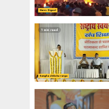
News Digest
1 min read
Sangha shiksha varga