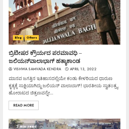
Blog
Others
ಬ್ರಿಟೀಷರ ಕ್ರೌರ್ಯದ ಪರಮಾವಧಿ –
ಜಲಿಯನ್‌ವಾಲಾಭಾಗ್ ಹತ್ಯಾಕಾಂಡ
VISHWA SAMVADA KENDRA
APRIL 13, 2022
ಮಾನವ ಜಗತ್ತಿನ ಇತಿಹಾಸದಲ್ಲಿಯೇ ಕಂಡು ಕೇಳರಿಯದ ಧಾರುಣ
ಕೃತ್ಯಕ್ಕೆ ಸಾಕ್ಷಿಯಾಗಿದ್ದು ಜಲಿಯನ್ ವಾಲಾಬಾಗ್! ಭಾರತೀಯ ಸ್ವಾತಂತ್ರ್ಯ
ಹೋರಾಟದ ಚಿತ್ರಣವನ್ನೇ...
READ MORE
2 min read