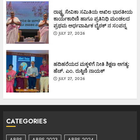
ರಾಷ್ಟ್ರ ಸೇವಿಕಾ ಸಮಿತಿಯ ಅಖಿಲ ಭಾರತೀಯ
ಕಾರ್ಯಕಾರಿಣಿ ಹಾಗೂ ಪ್ರತಿನಿಧಿ ಮಂಡಲದ
ಪ್ರಥಮ ಅರ್ಧವಾರ್ಷಿಕ ಬೈಠಕ್ ನ ಸಂಪನ್ನ
JULY 27, 2026
ಹದಿಹರೆಯದ ಮಕ್ಕಳಿಗೆ ನೀತಿ ಶಿಕ್ಷಣ ಅಗತ್ಯ:
ಹೆಚ್. ಎಂ. ರುಕ್ಮಿಣಿ ನಾಯಕ್
JULY 27, 2026
CATEGORIES
ABPS
ABPS 2023
ABPS 2024