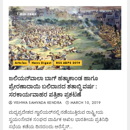
1 min read
Articles
News Digest
RSS ABPS 2019
ಜಲಿಯನ್‌ವಾಲಾ ಬಾಗ್ ಹತ್ಯಾಕಾಂಡ ಹಾಗೂ
ಪ್ರೇರಣಾದಾಯಿ ಬಲಿದಾನದ ಶತಾಬ್ಧಿ ವರ್ಷ :
ಸರಕಾರ್ಯವಾಹರ ಪತ್ರಿಕಾ ಪ್ರಕಟಣೆ
VISHWA SAMVADA KENDRA
MARCH 10, 2019
ಮಧ್ಯಪ್ರದೇಶದ ಗ್ವಾಲಿಯರ್‌ನಲ್ಲಿ ನಡೆಯುತ್ತಿರುವ ರಾಷ್ಟ್ರೀಯ
ಸ್ವಯಂಸೇವಕ ಸಂಘದ ವಾರ್ಷಿಕ ಅಖಿಲ ಭಾರತೀಯ ಪ್ರತಿನಿಧಿ
ಸಭೆಯ ಕಡೆಯ ದಿನದಂದು ಆರೆಸ್ಸೆಸ್...