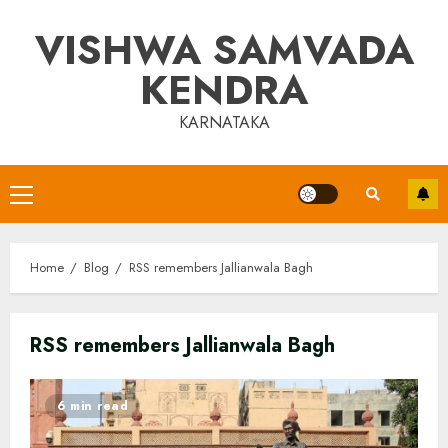
Skip
VISHWA SAMVADA
to
content
KENDRA
KARNATAKA
Primary
Menu
Home
Blog
RSS remembers Jallianwala Bagh
RSS remembers Jallianwala Bagh
6 min read